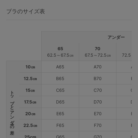
ブラのサイズ表
アンダー
65
70
75
62.5～67.5㎝
67.5～72.5㎝
72.5～7
10㎝
A65
A70
A7
12.5㎝
B65
B70
B7
15㎝
C65
C70
C7
トップとアンダーの差
17.5㎝
D65
D70
D7
20㎝
E65
E70
E7
22.5㎝
F65
F70
F7
25cm
G65
G70
G7