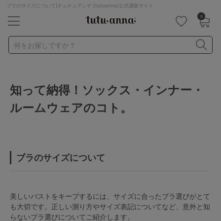
ブラのサイズについて|チュチュアンナ [tutuanna]公式通販サイト
0
キーワード・品番から探す
検索を閉じる
何をお探しですか？
ナイトブラ
ノンワイヤー
特盛ブラ
チューブトップ
知って納得！ソックス・インナー・
折り畳み
パジャマ
ストッキング
キャミソール
ルームウェアのコト。
ルームウェア
育乳ブラ
アームカバー
カテゴリから探す
ブラのサイズについて
レッグウェア
下着
ルームウェア
ライフスタイル
美しいバストをキープするには、サイズに合ったブラ選びがとて
も大切です。正しい測り方やサイズ表記についてなど、意外と知
らないブラ選びについてご紹介します。
メンズ
キッズ