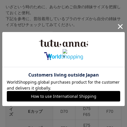
いざという時のために、あらかじめご自身の姉妹サイズを把握し
ておくと便利。
下記を参考に、普段着用しているブラのサイズから自分の姉妹サ
イズをぜひチェックしてみてください。
アンダーバスト
65
70
75
A75
Bカップ
C70
C65
B75
Cカップ
B70
D70
D65
カップサイズ
C75
Dカップ
C70
E70
E65
D75
Eカップ
D70
F70
F65
E75