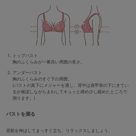
G65
G70
G75
～999円
1,000～1,999円
H70
H75
2,000～2,999円
3,000～3,999円
SS
S
M
L
LL
3L
4,000円～
3足￥1,188靴下
トップバスト
S-AB
S-CD
S-EF
セールアイテムから探す
胸のふくらみが一番高い周囲の長さ。
M-AB
M-CD
M-EF
アンダーバスト
セールアイテム
胸のふくらみのすぐ下の周囲。
L-AB
L-CD
L-EF
(バストの真下にメジャーを通し、背中は肩甲骨の下にきてい
その他から探す
るか確認しながらまわしてキュッと締め少し緩めたところで
LL-EF
測ります。)
お気に入り
サイズの表示を閉じる
バストを測る
新着アイテム
背筋を伸ばしてまっすぐ立ち、リラックスしましょう。