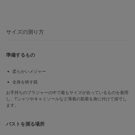
マタニティ
ギフトラッピング
SALE
サイズの測り方
サイズからブラを探す
準備するもの
A60
A65
A70
A75
柔らかいメジャー
B65
B70
B75
B80
全身を映す鏡
C65
C70
C75
C80
C85
お手持ちのブラジャーの中で最もサイズが合っているものを着用
し、Tシャツやキャミソールなど薄着の肌着を身に付けて採寸し
D65
D70
D75
D80
D85
ます。
すべてのサイズを表示する
E65
E70
E75
E80
E85
バストを測る場所
F65
F70
F75
F80
価格帯から探す