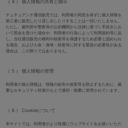
ランキング
個人情報の共有と開示
チュチュアンナ通信販売では、利用者の同意を得ずに個人情報を
高評価レビューアイテム
第三者に販売したり貸し出したりすることは一切いたしません。
ただし、裁判所や警察等の公的機関から法律に基づく手続きにお
WEB限定アイテム
いて照会を受けた場合や、利用者の行為によって利用規約等に反
し、当社通信販売の権利や財産等を保護するため必要と認められ
特集ページ
る場合、および人命・身体・財産等に対する緊急の必要性がある
場合は、この限りではありません。
検索を閉じる
個人情報の管理
利用者の個人情報は、情報の紛失や改変等を防止するために、厳
重なセキュリティ対策のもとで適切・慎重に管理されています。
Cookieについて
本サイトでは、利用者がより快適にウェブサイトをお使いいただ