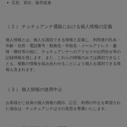
広告、宣伝、販売促進
G65
G70
G75
～999円
1,000～1,999円
H70
H75
チュチュアンナ通販における個人情報の定義
2,000～2,999円
3,000～3,999円
SS
S
M
個人情報とは、個人を識別できる情報と定義し、利用者の氏名・
L
LL
3L
4,000円～
3足￥1,188靴下
年齢・住所・電話番号・勤務先・学校名・メールアドレス・趣
味・嗜好等の他に、チュチュアンナへのアクセスやお問合せ等の
S-AB
S-CD
S-EF
セールアイテムから探す
記録情報を指します。また、これらの情報のみでは識別できなく
とも、複数の情報を組み合わせることにより個人を識別できる情
M-AB
M-CD
M-EF
報も含まれます。
セールアイテム
L-AB
L-CD
L-EF
その他から探す
個人情報の使用中止
LL-EF
お気に入り
お客様がご自身の個人情報の開示、訂正、利用の中止を希望され
サイズの表示を閉じる
た場合は、チュチュアンナはその意思を尊重いたします。
新着アイテム