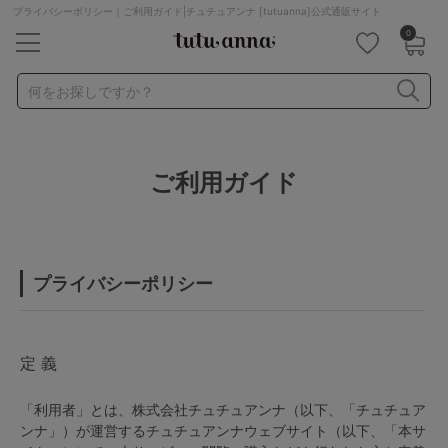
プライバシーポリシー｜ご利用ガイド|チュチュアンナ [tutuanna]公式通販サイト
0
キーワード・品番から探す
検索を閉じる
何をお探しですか？
ナイトブラ
ノンワイヤー
特盛ブラ
チューブトップ
ご利用ガイド
折り畳み
パジャマ
ストッキング
キャミソール
ルームウェア
育乳ブラ
アームカバー
プライバシーポリシー
カテゴリから探す
レッグウェア
下着
定 義
ルームウェア
ライフスタイル
「利用者」とは、株式会社チュチュアンナ（以下、「チュチュア
ンナ」）が運営するチュチュアンナウェブサイト（以下、「本サ
メンズ
キッズ