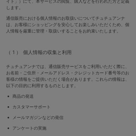
イト」）にて、本サービスの閲覧、購入などを行われた方と定義
します。
マタニティ
ギフトラッピング
通信販売における個人情報のお取扱いについてチュチュアンナ
は、お客様にショッピングを安心してお楽しみいただくため、個
SALE
人情報を厳重に管理・取扱いすることをお約束いたします。
サイズからブラを探す
個人情報の収集と利用
A60
A65
A70
A75
チュチュアンナでは、通信販売サービスをご利用いただく際に、
お名前・ご住所・メールアドレス・クレジットカード番号等のお
B65
B70
B75
B80
客様の情報をご提供いただく場合があります。これらの情報は、
以下の目的に利用するものとします。
C65
C70
C75
C80
C85
商品の発送
D65
D70
D75
D80
D85
カスタマーサポート
すべてのサイズを表示する
E65
E70
E75
E80
E85
メールマガジンなどの発信
F65
F70
F75
F80
アンケートの実施
価格帯から探す