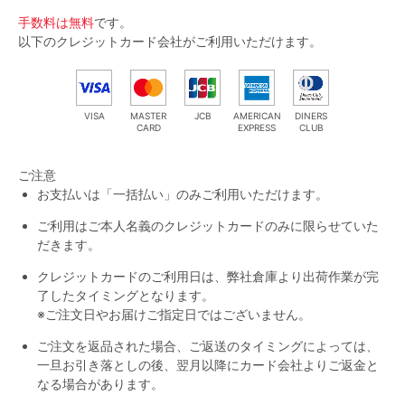
手数料は無料
です。
マタニティ
ギフトラッピング
以下のクレジットカード会社がご利用いただけます。
SALE
VISA
MASTER
JCB
AMERICAN
DINERS
CARD
EXPRESS
CLUB
サイズからブラを探す
ご注意
A60
A65
A70
A75
お支払いは「一括払い」のみご利用いただけます。
B65
B70
B75
B80
ご利用はご本人名義のクレジットカードのみに限らせていた
だきます。
C65
C70
C75
C80
C85
クレジットカードのご利用日は、弊社倉庫より出荷作業が完
了したタイミングとなります。
D65
D70
D75
D80
D85
※ご注文日やお届けご指定日ではございません。
すべてのサイズを表示する
E65
E70
E75
E80
E85
ご注文を返品された場合、ご返送のタイミングによっては、
一旦お引き落としの後、翌月以降にカード会社よりご返金と
F65
F70
F75
F80
なる場合があります。
価格帯から探す