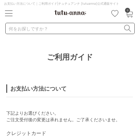
お支払い方法について｜ご利用ガイド|チュチュアンナ [tutuanna]公式通販サイト
0
キーワード・品番から探す
検索を閉じる
何をお探しですか？
ナイトブラ
ノンワイヤー
特盛ブラ
チューブトップ
ご利用ガイド
折り畳み
パジャマ
ストッキング
キャミソール
ルームウェア
育乳ブラ
アームカバー
お支払い方法について
カテゴリから探す
レッグウェア
下着
下記よりお選びください。
ご注文受付後の変更は承れません。ご了承くださいませ。
ルームウェア
ライフスタイル
クレジットカード
メンズ
キッズ