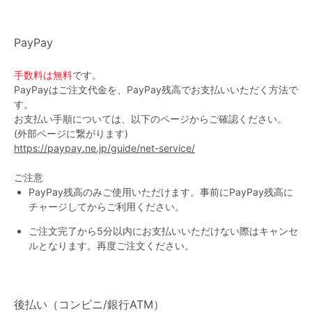
G65
G70
G75
～999円
1,000～1,999円
H70
H75
PayPay
2,000～2,999円
3,000～3,999円
SS
S
M
手数料は無料
です。
PayPayはご注文代金を、PayPay残高でお支払いいただく方法で
L
LL
3L
4,000円～
3足￥1,188靴下
す。
お支払い手順については、以下のページからご確認ください。
S-AB
S-CD
S-EF
(外部ページに繋がります)
セールアイテムから探す
https://paypay.ne.jp/guide/net-service/
M-AB
M-CD
M-EF
セールアイテム
ご注意
L-AB
L-CD
L-EF
PayPay残高のみご使用いただけます。事前にPayPay残高に
その他から探す
チャージしてからご利用ください。
LL-EF
ご注文完了から5分以内にお支払いいただけない際はキャンセ
お気に入り
ルとなります。再度ご注文ください。
サイズの表示を閉じる
新着アイテム
後払い（コンビニ/銀行ATM）