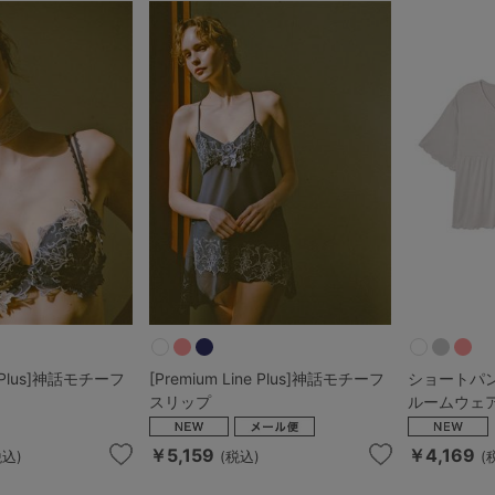
その他から探す
お気に入り
新着アイテム
ランキング
高評価レビューアイテム
ne Plus]神話モチーフ
[Premium Line Plus]神話モチーフ
ショートパ
スリップ
ルームウェ
WEB限定アイテム
￥5,159
￥4,169
税込)
(税込)
(
特集ページ