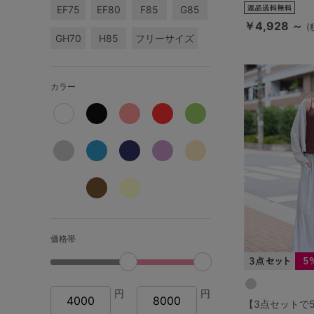
SS
S
M
EF75
EF80
F85
G85
￥4,928 ～
(
L
LL
3L
GH70
H85
フリーサイズ
S-AB
S-CD
S-EF
カラー
M-AB
M-CD
M-EF
L-AB
L-CD
L-EF
LL-EF
価格帯
円
円
【3点セットで