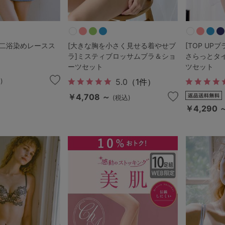
ine]二浴染めレースス
[大きな胸を小さく見せる着やせブ
[TOP U
ラ]ミスティブロッサムブラ＆ショ
さらっとタ
ーツセット
ツセット
)
5.0
（1件）
￥4,708 ～
(税込)
￥4,290 