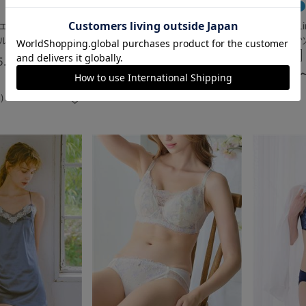
ine]エンタングルブル
モッズポンチョレインコート
[Premium
ル
ラ＆ショー
￥5,390
(税込)
5.0
（1件）
￥6,358 
)