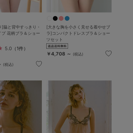
Pブラ]脇と背中すっきり・
[大きな胸を小さく見せる着やせブ
イプ 花柄ブラ＆ショー
ラ]コンパクトドレスブラ＆ショー
ツセット
5.0
（1件）
￥4,708 ～
(税込)
～
(税込)