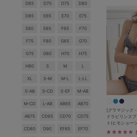
サイズからブラを探す
D65
D70
D75
D80
D85
E65
E70
E75
A60
A65
A70
A7
E80
E85
F65
F70
B65
B70
B75
B8
F75
F80
G65
G70
C65
C70
C75
C8
G75
G80
H70
H75
D65
D70
D75
D8
H80
S
M
L
XL
S-M
M-L
L-LL
E65
E70
E75
E8
S-AB
S-CD
S-EF
M-AB
F65
F70
F75
F8
M-CD
L-AB
AB65
AB70
G65
G70
G75
[グラマジック
AB75
CD65
CD70
CD75
ドラビリンスブ
ト(ヒモショーツ
H70
H75
CD80
D90
EF65
EF70