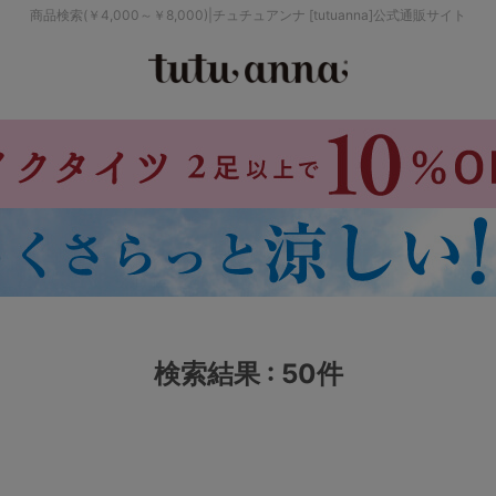
商品検索(￥4,000～￥8,000)|チュチュアンナ [tutuanna]公式通販サイト
検索を閉じる
価格帯から探す
～999円
み
パジャマ
ストッキング
2,000～2,999円
4,000円～
検索結果 : 50件
セールアイテムから探す
セールアイテム