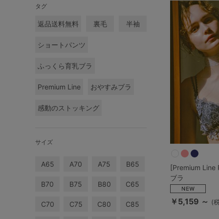
ルームウェア
タグ
返品送料無料
裏毛
半袖
ライフスタイル
ショートパンツ
メンズ
ふっくら育乳ブラ
Premium Line
おやすみブラ
キッズ
感動のストッキング
マタニティ
サイズ
ギフトラッピング
A65
A70
A75
B65
[Premium Li
ブラ
SALE
B70
B75
B80
C65
￥5,159 ～
(
C70
C75
C80
C85