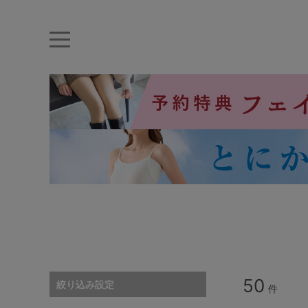
キーワード・品番から探す
ナイトブラ
ノンワイヤー
特盛ブラ
チューブトップ
折り畳
キャミソール
ルームウェア
育乳ブラ
アームカバー
カテゴリから探す
レッグウェア
下着
50
絞り込み設定
件