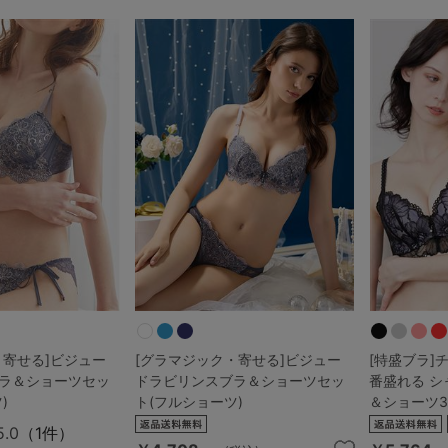
5
0
0
C85
0
D85
0
E85
0
・寄せる]ビジュー
[グラマジック・寄せる]ビジュー
[特盛ブラ]
ラ＆ショーツセッ
ドラビリンスブラ＆ショーツセッ
番盛れる 
)
ト(フルショーツ)
＆ショーツ
5.0
（1件）