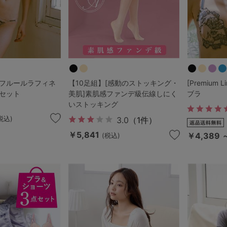
ine]フルールラフィネ
【10足組】[感動のストッキング・
[Premium
セット
美肌]素肌感ファンデ級伝線しにく
ブラ
いストッキング
税込)
3.0
（1件）
￥5,841
￥4,389 
(税込)