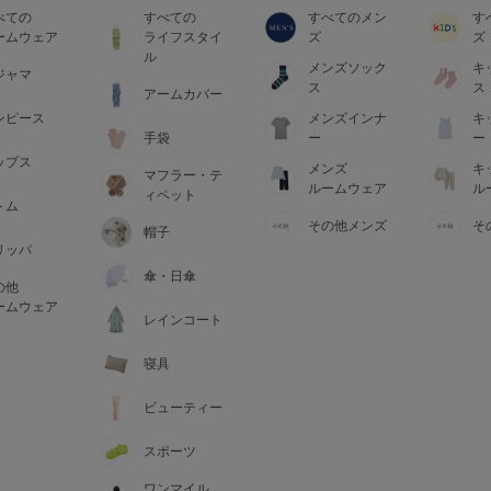
べての
すべての
すべてのメン
す
ームウェア
ライフスタイ
ズ
ズ
ル
メンズソック
キ
ジャマ
ス
ス
アームカバー
ンピース
メンズインナ
キ
手袋
ー
ー
ップス
メンズ
キ
マフラー・テ
ルームウェア
ル
ィペット
トム
その他メンズ
そ
帽子
リッパ
傘・日傘
の他
ームウェア
レインコート
寝具
ビューティー
スポーツ
ワンマイル