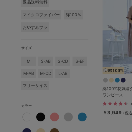
ルームウェア
返品送料無料
マイクロファイバー
綿100％
ライフスタイル
おやすみブラ
メンズ
サイズ
キッズ
M
S-AB
S-CD
S-EF
マタニティ
M-AB
M-CD
L-AB
フリーサイズ
綿100%花刺
ギフトラッピング
ワンピース
カラー
SALE
￥3,949
(税込