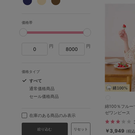
サイズからブラを探す
A60
A65
A70
A7
価格帯
B65
B70
B75
B8
円
円
C65
C70
C75
C8
D65
D70
D75
D8
価格タイプ
E65
E70
E75
E8
すべて
通常価格商品
F65
F70
F75
F8
セール価格商品
綿100％フル
G65
G70
G75
ゼワンピース
在庫のある商品のみ表示
H70
H75
絞り込む
リセット
￥3,949
(税込