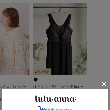
5
0
0
C85
0
D85
0
E85
0
ーツ柄ふんわりガー
[おやすみブラ]しっかり美胸ホー
ルドワンピース
3.0
（1件）
4.7
（31件）
￥4,510
)
(税込)