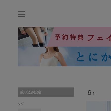
キーワード・品番から探す
ナイトブラ
ノンワイヤー
特盛ブラ
チューブトップ
折り畳
キャミソール
ルームウェア
育乳ブラ
アームカバー
カテゴリから探す
レッグウェア
6
絞り込み設定
件
下着
タグ