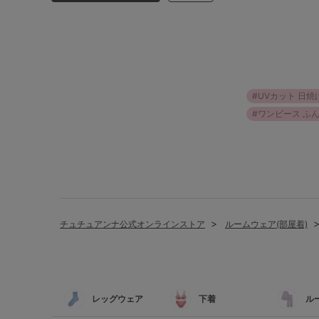
SS
S
M
L
LL
3L
S-AB
S-CD
S-EF
UVカット 日焼
M-AB
M-CD
M-EF
ワンピース ふ
L-AB
L-CD
L-EF
LL-EF
チュチュアンナ公式オンラインストア
ルームウェア(部屋着)
レッグウェア
下着
ル