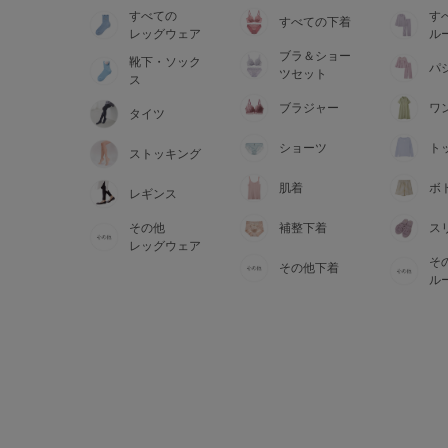
すべての
す
すべての下着
レッグウェア
ル
ブラ＆ショー
靴下・ソック
パ
ツセット
ス
ブラジャー
ワ
タイツ
ショーツ
ト
ストッキング
肌着
ボ
レギンス
その他
補整下着
ス
レッグウェア
そ
その他下着
ル