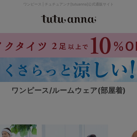
ワンピース | チュチュアンナ[tutuanna]公式通販サイト
検索を閉じる
価格帯から探す
～999円
み
パジャマ
ストッキング
2,000～2,999円
ワンピース/ルームウェア(部屋着)
4,000円～
セールアイテムから探す
セールアイテム