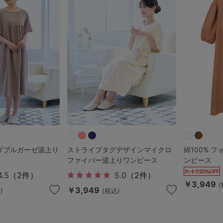
その他から探す
お気に入り
新着アイテム
ランキング
繍ダブルガーゼ湯上り
ストライプタグデザインマイクロ
綿100% 
高評価レビューアイテム
ファイバー湯上りワンピース
ンピース
4.5
（2件）
5.0
（2件）
￥3,949
WEB限定アイテム
￥3,949
)
(税込)
特集ページ