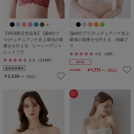
【WEB限定色追加】 [脇肉0ブ
[脇肉0ブラ]チュチュアンナ史上
ラ]チュチュアンナ史上最強の着
最強の着痩せを叶える 刺繍ブ
痩せを叶える レーシーアント
ラ
レッドブラ
4.8
（9件）
4.4
（214件）
￥1,771 ～
(税込)
￥2,530
￥2,530 ～
(税込)
30
%
OFF