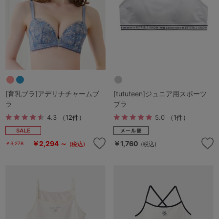
[育乳ブラ]アデリナチャームブ
[tututeen]ジュニア用スポーツ
ラ
ブラ
4.3
（12件）
5.0
（1件）
￥2,294 ～
￥1,760
(税込)
(税込)
￥3,278