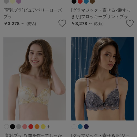
[育乳ブラ]ピュアベリーローズ
[グラマジック・寄せる×脇すっ
ブラ
きり]フロッキープリントブラ
￥3,278 ～
￥3,278 ～
(税込)
(税込)
[育乳ブラ]谷間を作ってしっか
[グラマジック・寄せる]ビジュ