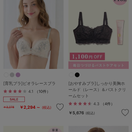
[育乳ブラ]ビオラレースブラ
[おやすみブラ]しっかり美胸ホ
ールド（レース）＆バストクリ
4.1
（10件）
ームセット
4.3
（4件）
￥2,294 ～
(税込)
￥3,278
￥5,676
(税込)