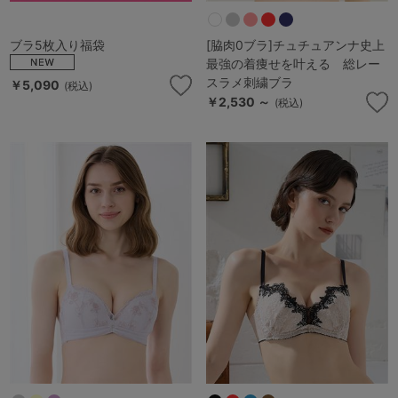
ブラ5枚入り福袋
[脇肉0ブラ]チュチュアンナ史上
最強の着痩せを叶える 総レー
スラメ刺繍ブラ
￥5,090
(税込)
￥2,530 ～
(税込)