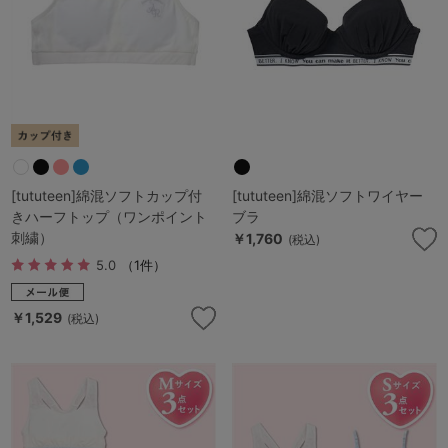
[tututeen]綿混ソフトカップ付
[tututeen]綿混ソフトワイヤー
きハーフトップ（ワンポイント
ブラ
刺繍）
￥1,760
(税込)
5.0
（1件）
￥1,529
(税込)