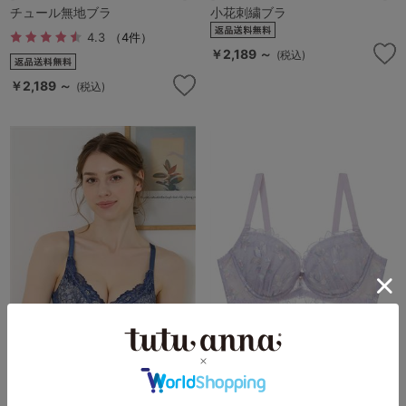
チュール無地ブラ
小花刺繍ブラ
4.3
（4件）
￥2,189 ～
(税込)
￥2,189 ～
(税込)