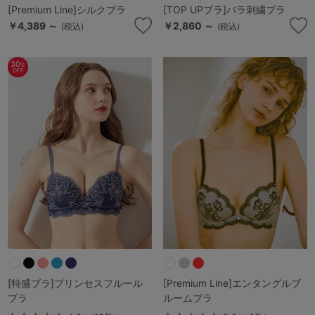
[Premium Line]シルクブラ
[TOP UPブラ]バラ刺繍ブラ
￥4,389 ～
￥2,860 ～
(税込)
(税込)
30
%
OFF
[特盛ブラ]プリンセスフルール
[Premium Line]エンタングルブ
ブラ
ルームブラ