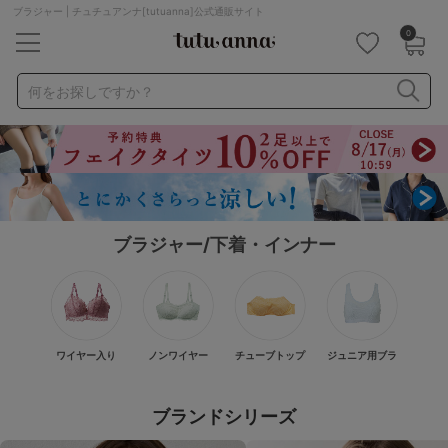
ブラジャー | チュチュアンナ[tutuanna]公式通販サイト
0
キーワード・品番から探す
検索を閉じる
何をお探しですか？
ナイトブラ
ノンワイヤー
特盛ブラ
チューブトップ
折り畳み
パジャマ
ストッキング
キャミソール
ルームウェア
育乳ブラ
アームカバー
ブラジャー/下着・インナー
カテゴリから探す
レッグウェア
下着
ワイヤー入り
ノンワイヤー
チューブトップ
ジュニア用ブラ
ルームウェア
ライフスタイル
ブランドシリーズ
メンズ
キッズ