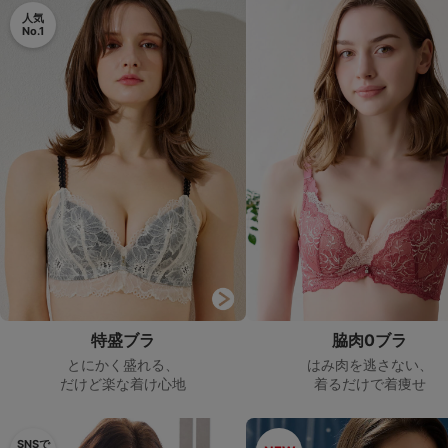
人気
No.1
マタニティ
ギフトラッピング
SALE
サイズからブラを探す
A60
A65
A70
A75
B65
B70
B75
B80
C65
C70
C75
C80
C85
D65
D70
D75
D80
D85
特盛ブラ
脇肉0ブラ
とにかく盛れる、
はみ肉を逃さない、
すべてのサイズを表示する
E65
E70
E75
E80
E85
だけど楽な着け心地
着るだけで着痩せ
F65
F70
F75
F80
価格帯から探す
SNSで