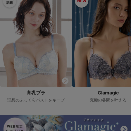
NEW
話題
G65
G70
G75
～999円
1,000～1,999円
H70
H75
2,000～2,999円
3,000～3,999円
SS
S
M
L
LL
3L
4,000円～
3足￥1,188靴下
S-AB
S-CD
S-EF
セールアイテムから探す
M-AB
M-CD
M-EF
セールアイテム
L-AB
L-CD
L-EF
その他から探す
LL-EF
育乳ブラ
Glamagic
理想のふっくらバストをキープ
究極の谷間を叶える
お気に入り
サイズの表示を閉じる
新着アイテム