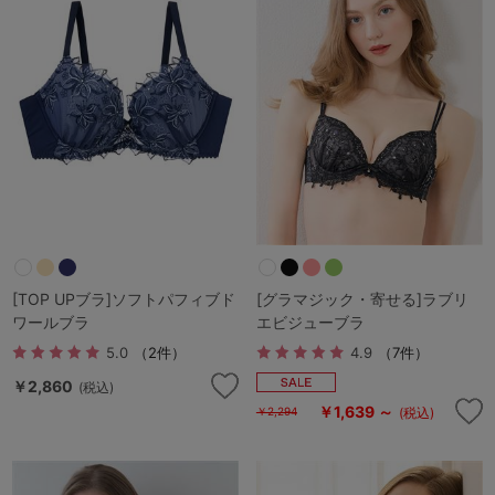
[TOP UPブラ]ソフトパフィブド
[グラマジック・寄せる]ラブリ
ワールブラ
エビジューブラ
5.0
（2件）
4.9
（7件）
￥2,860
(税込)
￥1,639 ～
(税込)
￥2,294