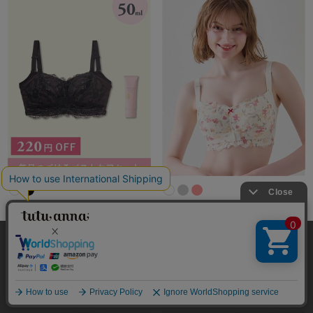
[おやすみブラ]しっかり美胸ホ
[おやすみブラ]しっかり美胸ホ
ールド（レース）＆ミニバスト
ールド（プリント花柄レース）
クリームセット
本サイトでは、より快適にご利用いただけるようCookieを利用し
4.4
（14件）
ています。詳細については
プライバシポリシー
をご確認くださ
3.5
（4件）
￥2,525 ～
(税込)
い。
￥4,268
絞り込み
(税込)
承諾する