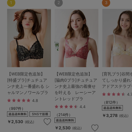
1
2
3
【WEB限定色追加】
【WEB限定色追加】
[育乳ブラ]谷間
[特盛ブラ]チュチュア
[脇肉0ブラ]チュチュア
てしっかり盛れ
ンナ史上一番盛れる シ
ンナ史上最強の着痩せ
アドアステラブ
ャルマンノワールブラ
を叶える レーシーア
4.
ントレッドブラ
4.8
（812件）
4.4
（997件）
（214件）
￥3,278
(税込)
￥2,530
(税込)
￥2,530
(税込)