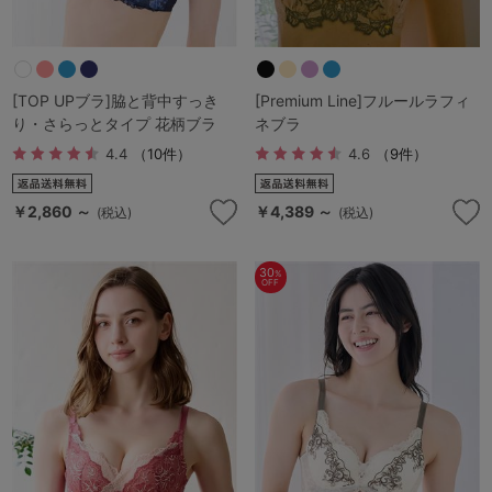
[TOP UPブラ]脇と背中すっき
[Premium Line]フルールラフィ
り・さらっとタイプ 花柄ブラ
ネブラ
4.4
（10件）
4.6
（9件）
￥2,860 ～
￥4,389 ～
(税込)
(税込)
30
%
OFF