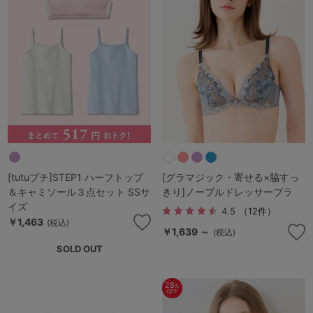
[tutuプチ]STEP1 ハーフトップ
[グラマジック・寄せる×脇すっ
＆キャミソール３点セット SSサ
きり]ノーブルドレッサーブラ
イズ
4.5
（12件）
￥1,463
(税込)
￥1,639 ～
(税込)
SOLD OUT
28
%
OFF