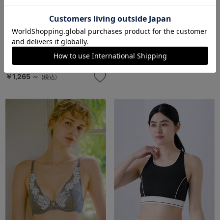
[脇肉0ブラ・ノンワイヤー]チュ
[TOP UPブラ]上胸ふっくら・さ
チュアンナ ノンワイヤー史上最
らっとタイプ ラヴィラフルール
強の着痩せを叶える レーシーア
ブラ
ントレッドブラ
￥2,860 ～
(税込)
4.7
（29件）
￥1,265 ～
(税込)