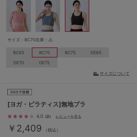
G65
G70
G75
～999円
1,000～1,999円
H70
H75
2,000～2,999円
3,000～3,999円
SS
S
M
サイズ：BC70
在庫：△
L
LL
3L
4,000円～
3足￥1,188靴下
BC65
BC70
BC75
DE65
S-AB
S-CD
S-EF
セールアイテムから探す
DE70
DE75
M-AB
M-CD
M-EF
サイズについて
セールアイテム
L-AB
L-CD
L-EF
その他から探す
LL-EF
[ヨガ・ピラティス]無地ブラ
お気に入り
サイズの表示を閉じる
4.0
（2）
レビューを見る
新着アイテム
￥2,409
（税込）