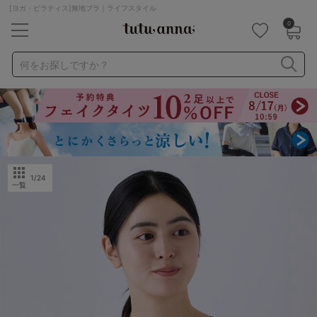
[ヨガ・ピラティス]無地ブラ｜ライフスタイル
0
キーワード・品番から探す
検索を閉じる
何をお探しですか？
ナイトブラ
ノンワイヤー
特盛ブラ
チューブトップ
折り畳み
パジャマ
ストッキング
キャミソール
ルームウェア
育乳ブラ
アームカバー
1
/24
一覧
カテゴリから探す
レッグウェア
下着
ルームウェア
ライフスタイル
メンズ
キッズ