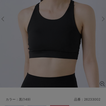
マタニティ
ギフトラッピング
SALE
サイズからブラを探す
A60
A65
A70
A75
B65
B70
B75
B80
C65
C70
C75
C80
C85
D65
D70
D75
D80
D85
すべてのサイズを表示する
E65
E70
E75
E80
E85
F65
F70
F75
F80
カラー：黒(149)
品番：
26233002
価格帯から探す