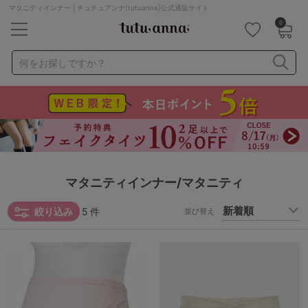
マタニティインナー | チュチュアンナ[tutuanna]公式通販サイト
0
キーワード・品番から探す
検索を閉じる
何をお探しですか？
ナイトブラ
ノンワイヤー
特盛ブラ
チューブトップ
折り畳み
パジャマ
ストッキング
キャミソール
ルームウェア
育乳ブラ
アームカバー
マタニティインナー/マタニティ
カテゴリから探す
絞り込み
5
件
並び替え
レッグウェア
下着
ルームウェア
ライフスタイル
メンズ
キッズ