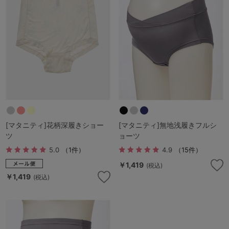
G65
G70
G75
～999円
1,000～1,999円
H70
H75
2,000～2,999円
3,000～3,999円
SS
S
M
L
LL
3L
4,000円～
3足￥1,188靴下
S-AB
S-CD
S-EF
セールアイテムから探す
M-AB
M-CD
M-EF
[マタニティ]花柄深履きショー
[マタニティ]無地浅履きフルシ
セールアイテム
ツ
ョーツ
L-AB
L-CD
L-EF
5.0
（1件）
4.9
（15件）
その他から探す
LL-EF
￥1,419
(税込)
￥1,419
お気に入り
(税込)
サイズの表示を閉じる
新着アイテム