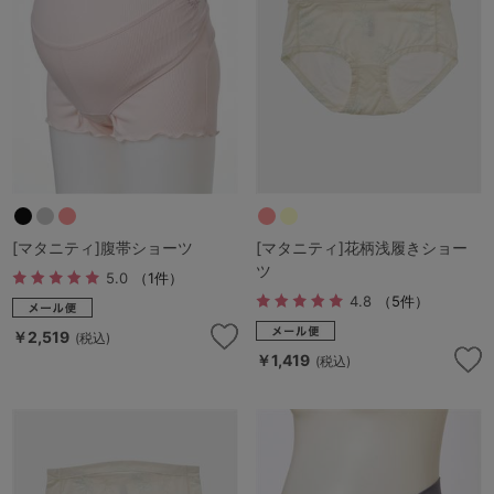
マタニティ
ギフトラッピング
SALE
サイズからブラを探す
A60
A65
A70
A75
[マタニティ]腹帯ショーツ
[マタニティ]花柄浅履きショー
ツ
B65
B70
B75
B80
5.0
（1件）
4.8
（5件）
C65
C70
C75
C80
C85
￥2,519
(税込)
￥1,419
(税込)
D65
D70
D75
D80
D85
すべてのサイズを表示する
E65
E70
E75
E80
E85
F65
F70
F75
F80
価格帯から探す