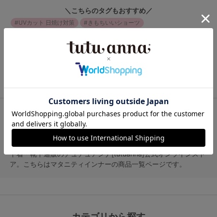
＼こちらのタグもおすすめ／
UVカット 日焼け対策
きもちいいショーツ
ブラジャー 小さく見せる
快適 tutuanna maternity
ショーツ マタニティ
ショーツ 快適
ショーツ tutuanna maternity
快適 マタニティ
マタニティ tutuanna maternity
折り返し 花柄
チュチュアンナ公式オンラインストア
マタニティ
マタニティインナー
下着・靴下通販のチュチュアンナ[tutuanna]公式オンラインスト
ア。こちらはマタニティインナーの商品一覧ページです。
カテゴリから探す