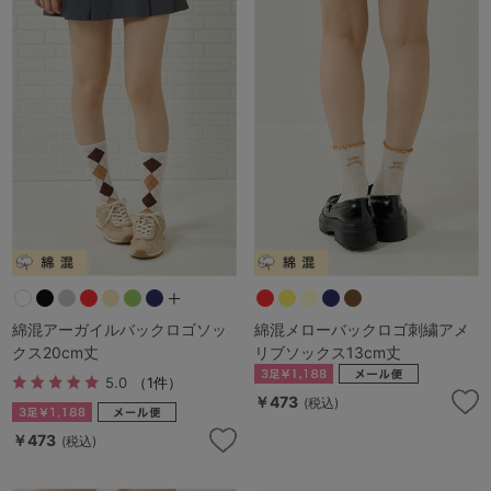
綿混アーガイルバックロゴソッ
綿混メローバックロゴ刺繍アメ
クス20cm丈
リブソックス13cm丈
5.0
（1件）
￥473
(税込)
￥473
(税込)