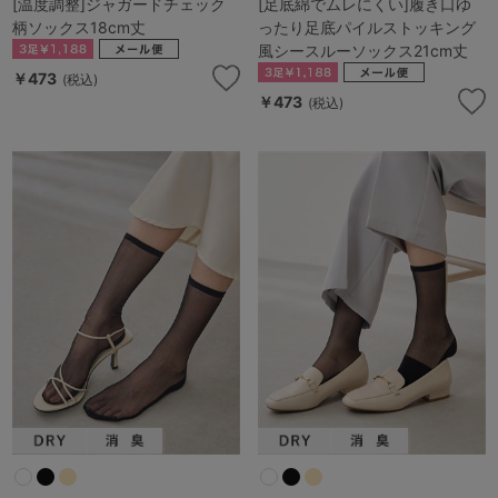
[温度調整]ジャガードチェック
[足底綿でムレにくい]履き口ゆ
柄ソックス18cm丈
ったり足底パイルストッキング
風シースルーソックス21cm丈
￥473
(税込)
￥473
(税込)