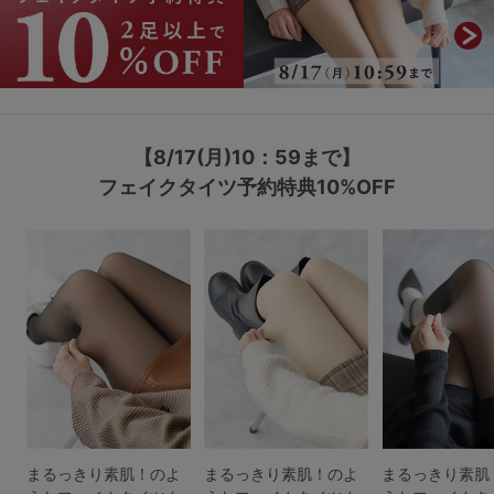
マタニティ
ギフトラッピング
SALE
【8/17(月)10：59まで】
サイズからブラを探す
フェイクタイツ予約特典10%OFF
A60
A65
A70
A75
B65
B70
B75
B80
C65
C70
C75
C80
C85
D65
D70
D75
D80
D85
すべてのサイズを表示する
E65
E70
E75
E80
E85
F65
F70
F75
F80
まるっきり素肌！のよ
まるっきり素肌！のよ
まるっきり素肌
価格帯から探す