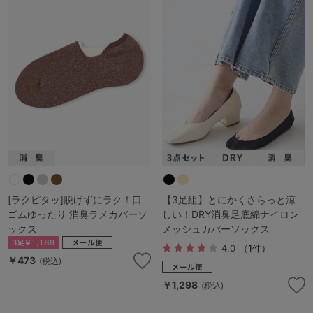
[ラクピタッ]脱げずにラク！口
【3足組】とにかくさらっと涼
ゴムゆったり 消臭ラメカバーソ
しい！DRY消臭足底綿ナイロン
ックス
メッシュカバーソックス
4.0
（1件）
￥473
(税込)
￥1,298
(税込)