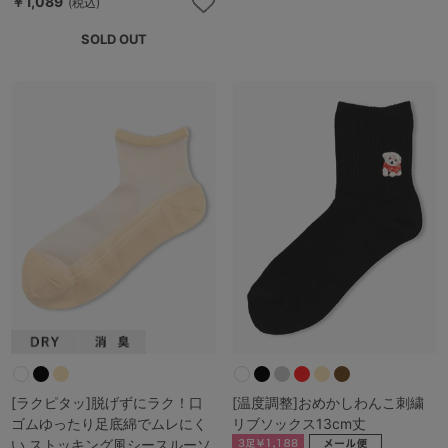
￥1,089
(税込)
SOLD OUT
[ラクピタッ]脱げずにラク！口
[温度調整]おめかしわんこ刺繍
ゴムゆったり足底綿でムレにく
リブソックス13cm丈
い ストッキング風シースルーソ