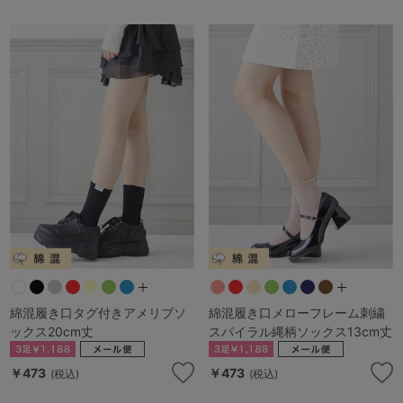
綿混履き口タグ付きアメリブソ
綿混履き口メローフレーム刺繍
ックス20cm丈
スパイラル縄柄ソックス13cm丈
￥473
￥473
(税込)
(税込)