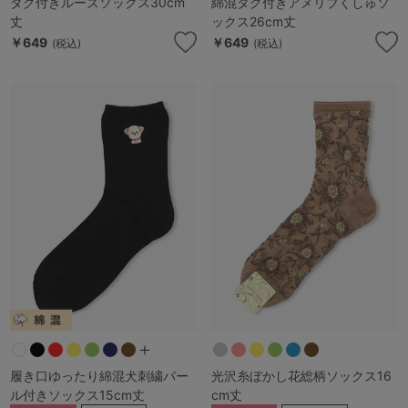
タグ付きルーズソックス30cm
綿混タグ付きアメリブくしゅソ
丈
ックス26cm丈
￥649
￥649
(税込)
(税込)
履き口ゆったり綿混犬刺繍パー
光沢糸ぼかし花総柄ソックス16
ル付きソックス15cm丈
cm丈