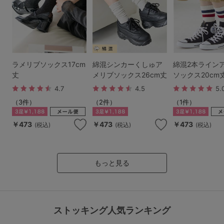
ランキング
高評価レビューアイテム
WEB限定アイテム
ラメリブソックス17cm
綿混シンカーくしゅア
綿混2本ライン
丈
メリブソックス26cm丈
ソックス20cm
特集ページ
4.7
4.5
5.
（3件）
（2件）
（1件）
検索を閉じる
￥473
￥473
￥473
(税込)
(税込)
(税込)
もっと見る
ストッキング人気ランキング