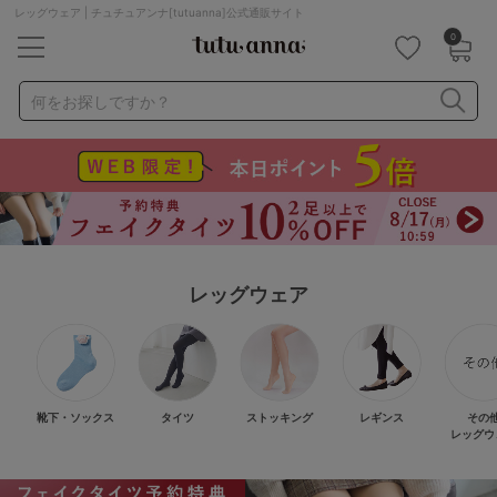
レッグウェア | チュチュアンナ[tutuanna]公式通販サイト
0
キーワード・品番から探す
検索を閉じる
何をお探しですか？
ナイトブラ
ノンワイヤー
特盛ブラ
チューブトップ
折り畳み
パジャマ
ストッキング
キャミソール
ルームウェア
育乳ブラ
アームカバー
レッグウェア
カテゴリから探す
レッグウェア
下着
靴下・ソックス
タイツ
ストッキング
レギンス
その
ルームウェア
ライフスタイル
レッグウ
メンズ
キッズ