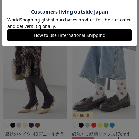
繍ソックス16cm丈
ッジロゴ刺繍ソックス16cm丈
￥473
￥473
(税込)
(税込)
[感動のタイツ]40デニールカラ
綿混くま総柄ソックス17cm丈