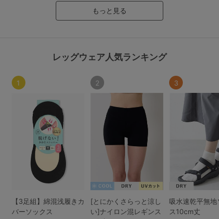
もっと見る
レッグウェア人気ランキング
1
2
3
【3足組】綿混浅履きカ
[とにかくさらっと涼し
吸水速乾平無地
バーソックス
い]ナイロン混レギンス
ス10cm丈