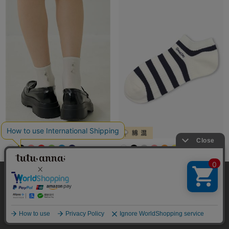
バックパール付きスパイラルレ
[ラクピタッ]脱げずにラク！口
ース柄ソックス13cm丈
ゴムゆったり 綿混ロゴ刺繍ボー
本サイトでは、より快適にご利用いただけるようCookieを利用し
ダー柄ショート丈くるぶしソッ
ています。詳細については
プライバシポリシー
をご確認くださ
クス
い。
￥473
(税込)
絞り込み
承諾する
￥473
(税込)