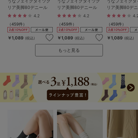
うなフェイクタイツク
うなフェイクタイツク
うなフェイクタ
G65
G70
G75
リア美脚80デニール
リア美脚80デニール
リア美脚80デ
～999円
1,000～1,999円
4.2
4.2
4.
H70
H75
（459件）
（459件）
（459件）
2,000～2,999円
3,000～3,999円
SS
S
M
￥1,089
￥1,089
￥1,089
(税込)
(税込)
(税込)
L
LL
3L
4,000円～
3足￥1,188靴下
もっと見る
S-AB
S-CD
S-EF
セールアイテムから探す
M-AB
M-CD
M-EF
セールアイテム
L-AB
L-CD
L-EF
その他から探す
LL-EF
お気に入り
サイズの表示を閉じる
新着アイテム