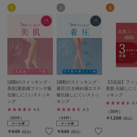
1
2
3
[感動のストッキング・
[感動のストッキング・
【3足組】フィ
美肌]素肌感ファンデ級
着圧]引き締め感エステ
美肌 伝線しに
伝線しにくいストッキ
級伝線しにくいストッ
ッキング
ング
キング
4.
4.5
4.3
（38件）
（80件）
（34件）
￥1,298
(税込)
￥649
￥649
(税込)
(税込)