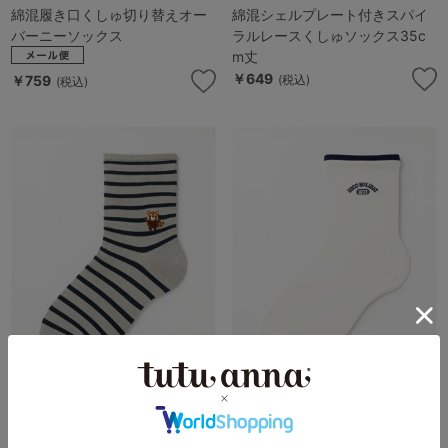
綿混履き口くしゅ切り替えオー
綿混シェルプレート付きスパイ
バーニーソックス
ラルレースくしゅソックス35c
m丈
￥649
￥759
(税込)
(税込)
[温度調整]いろいろアニマル刺
[温度調整]履き口切り替えカレ