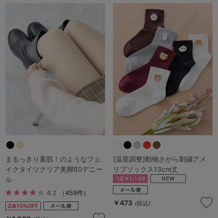
まるっきり素肌！のようなフェ
[温度調整]動物さがら刺繍アメ
イクタイツクリア美脚80デニー
リブソックス13cm丈
ル
4.2
（459件）
￥473
(税込)