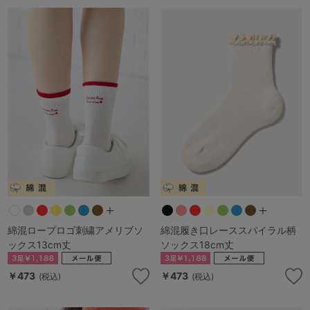
綿混ロープロゴ刺繍アメリブソ
綿混履き口レーススパイラル柄
ックス13cm丈
ソックス18cm丈
￥473
￥473
(税込)
(税込)