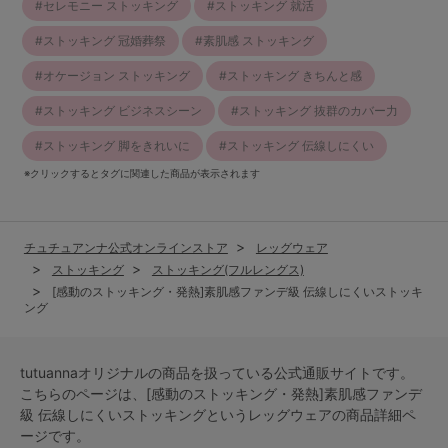
セレモニー ストッキング
ストッキング 就活
ストッキング 冠婚葬祭
素肌感 ストッキング
オケージョン ストッキング
ストッキング きちんと感
ストッキング ビジネスシーン
ストッキング 抜群のカバー力
ストッキング 脚をきれいに
ストッキング 伝線しにくい
※クリックするとタグに関連した商品が表示されます
チュチュアンナ公式オンラインストア
レッグウェア
ストッキング
ストッキング(フルレングス)
[感動のストッキング・発熱]素肌感ファンデ級 伝線しにくいストッキ
ング
tutuannaオリジナルの商品を扱っている公式通販サイトです。
こちらのページは、[感動のストッキング・発熱]素肌感ファンデ
級 伝線しにくいストッキングという
レッグウェア
の商品詳細ペ
ージです。