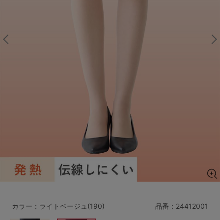
マタニティ
ギフトラッピング
SALE
サイズからブラを探す
A60
A65
A70
A75
B65
B70
B75
B80
C65
C70
C75
C80
C85
D65
D70
D75
D80
D85
すべてのサイズを表示する
E65
E70
E75
E80
E85
F65
F70
F75
F80
カラー：ライトベージュ(190)
品番：
24412001
価格帯から探す