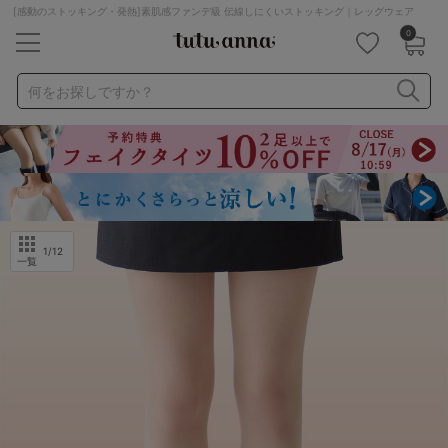
[感動のストッキング・発熱]素肌感ファンデ級 伝線しにくいストッキング｜レッグウェア
0
キーワード・品番から探す
検索を閉じる
何をお探しですか？
ナイトブラ
ノンワイヤー
特盛ブラ
チューブトップ
折り畳み
パジャマ
ストッキング
キャミソール
ルームウェア
育乳ブラ
アームカバー
1
/12
一覧
カテゴリから探す
レッグウェア
下着
ルームウェア
ライフスタイル
メンズ
キッズ