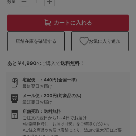
ランキング
数量
高評価レビューアイテム
カートに入れる
WEB限定アイテム
お気に入り追加
店舗在庫を確認する
特集ページ
あと￥4,990
のご購入で
送料無料！
検索を閉じる
宅配便 ：440円(全国一律)
最短翌日お届け
メール便：200円(対象品のみ)
最短翌日お届け
店舗受取：送料無料
ご注文の翌日から1～4日でお届け
※店舗選択時に「お届け目安」をご確認ください。
※ご注文商品やお届け店舗により、追加で最大7日ほど要