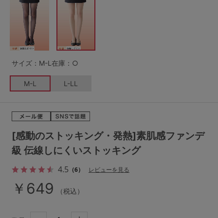
G65
G70
G75
～999円
1,000～1,999円
H70
H75
2,000～2,999円
3,000～3,999円
SS
S
M
サイズ：M-L
在庫：○
L
LL
3L
4,000円～
3足￥1,188靴下
M-L
L-LL
S-AB
S-CD
S-EF
セールアイテムから探す
M-AB
M-CD
M-EF
セールアイテム
L-AB
L-CD
L-EF
[感動のストッキング・発熱]素肌感ファンデ
その他から探す
級 伝線しにくいストッキング
LL-EF
4.5
お気に入り
（6）
レビューを見る
サイズの表示を閉じる
￥649
（税込）
新着アイテム