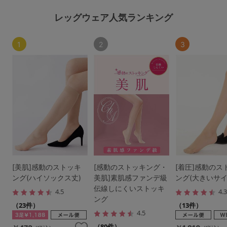
レッグウェア人気ランキング
1
2
3
[美肌]感動のストッキ
[感動のストッキング・
[着圧]感動のス
ング(ハイソックス丈)
美肌]素肌感ファンデ級
ング(大きいサイ
伝線しにくいストッキ
4.5
4.
ング
（23件）
（13件）
4.5
（80件）