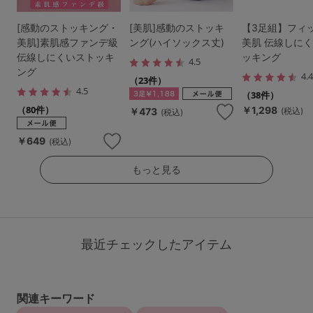
[感動のストッキング・
[美肌]感動のストッキ
【3足組】フィ
美肌]素肌感ファンデ級
ング(ハイソックス丈)
美肌 伝線しに
伝線しにくいストッキ
ッキング
4.5
ング
4.
（23件）
4.5
（38件）
（80件）
￥1,298
￥473
(税込)
(税込)
￥649
(税込)
もっと見る
最近チェックしたアイテム
関連キーワード