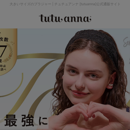
大きいサイズのブラジャー | チュチュアンナ [tutuanna]公式通販サイト
検索を閉じる
価格帯から探す
～999円
み
パジャマ
ストッキング
2,000～2,999円
4,000円～
セールアイテムから探す
セールアイテム