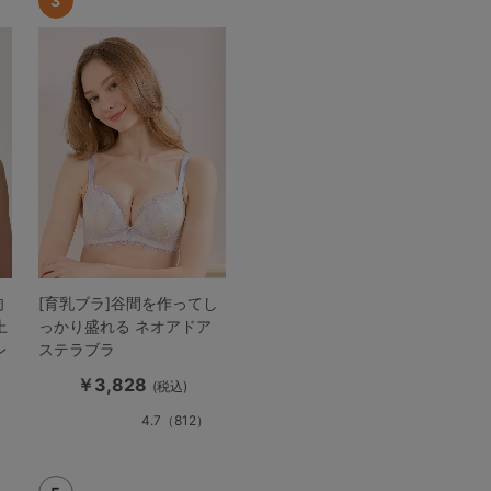
肉
[育乳ブラ]谷間を作ってし
上
っかり盛れる ネオアドア
レ
ステラブラ
￥3,828
(税込)
4.7
（812）