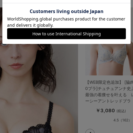
【WEB限定色追加】 [脇
0ブラ]チュチュアンナ史
最強の着痩せを叶える 
ーシーアントレッドブラ
￥3,080
(税込)
4.5
（162）