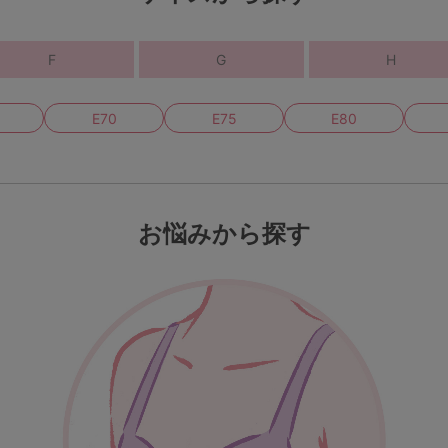
5
0
F
G
H
0
C85
E70
E75
E80
0
D85
0
E85
お悩みから探す
0