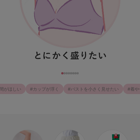
検索を閉じる
谷間がほしい
#カップが浮く
#バストを小さく見せたい
#着や