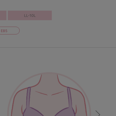
LL-10L
E85