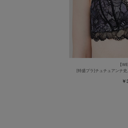
【W
[特盛ブラ]チュチュアンナ
￥3