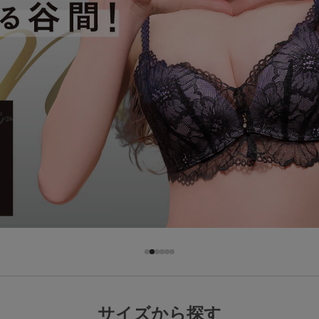
その他から探す
お気に入り
新着アイテム
ランキング
高評価レビューアイテム
WEB限定アイテム
サイズから探す
特集ページ