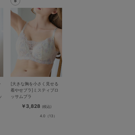
シ
[大きな胸を小さく見せる
着やせブラ]ミスティブロ
ッ
ッサムブラ
￥3,828
(税込)
4.0
（13）