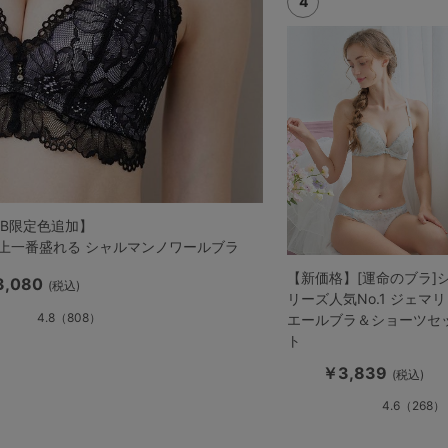
EB限定色追加】
史上一番盛れる シャルマンノワールブラ
【新価格】[運命のブラ]
,080
(税込)
リーズ人気No.1 ジェマリ
4.8
（808）
エールブラ＆ショーツセ
ト
￥3,839
(税込)
4.6
（268）