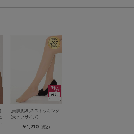
肉
[美肌]感動のストッキング
上
(大きいサイズ)
レ
￥1,210
(税込)