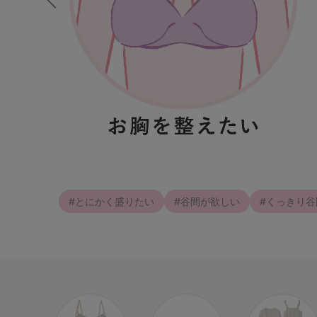
S-AB
S-CD
S-EF
M-AB
M-CD
M-EF
L-AB
L-CD
L-EF
LL-EF
#とにかく盛りたい
#谷間が欲しい
#くっきり