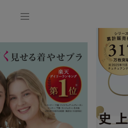
キーワード・品番から探す
ナイトブラ
ノンワイヤー
特盛ブラ
チューブトップ
折り畳
キャミソール
ルームウェア
育乳ブラ
アームカバー
カテゴリから探す
レッグウェア
下着