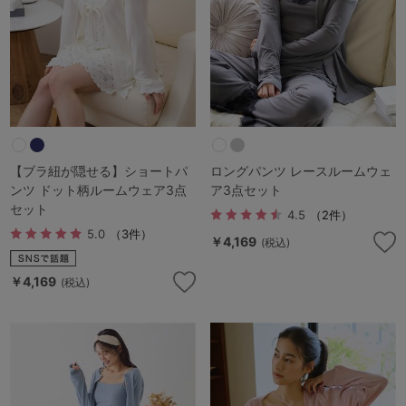
G65
G70
G75
～999円
1,000～1,999円
H70
H75
2,000～2,999円
3,000～3,999円
SS
S
M
L
LL
3L
4,000円～
3足￥1,188靴下
S-AB
S-CD
S-EF
【ブラ紐が隠せる】ショートパ
ロングパンツ レースルームウェ
セールアイテムから探す
ンツ ドット柄ルームウェア3点
ア3点セット
M-AB
M-CD
M-EF
セット
4.5
（2件）
セールアイテム
5.0
（3件）
￥4,169
(税込)
L-AB
L-CD
L-EF
その他から探す
￥4,169
(税込)
LL-EF
お気に入り
サイズの表示を閉じる
新着アイテム