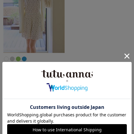
【ブラ紐が隠せる】ショートパ
ンツ 小花柄ルームウェア 3点セ
ット
4.6
（5件）
￥4,169
(税込)
＼こちらのタグもおすすめ／