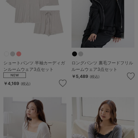
マタニティ
ギフトラッピング
SALE
サイズからブラを探す
A60
A65
A70
A75
ショートパンツ 半袖カーディガ
ロングパンツ 裏毛フードフリル
ンルームウェア3点セット
ルームウェア3点セット
B65
B70
B75
B80
￥5,489
(税込)
￥4,169
(税込)
C65
C70
C75
C80
C85
D65
D70
D75
D80
D85
すべてのサイズを表示する
E65
E70
E75
E80
E85
F65
F70
F75
F80
価格帯から探す