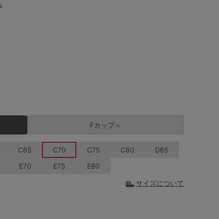
る
Fカップ～
C65
C70
C75
C80
D65
E70
E75
E80
サイズについて