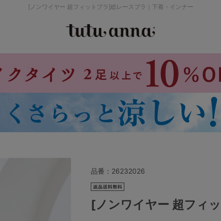
[ノンワイヤー 超フィットブラ]総レースブラ｜下着・インナー
検索を閉じる
価格帯から探す
～999円
み
パジャマ
ストッキング
2,000～2,999円
4,000円～
品番：
26232026
セールアイテムから探す
[ノンワイヤー 超フィ
セールアイテム