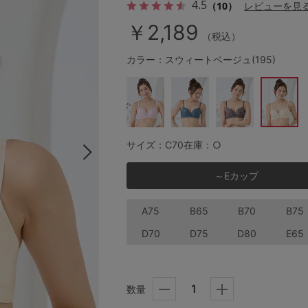
4.5
（10）
レビューを見
￥2,189
（税込）
その他から探す
カラー：スウィートベージュ(195)
お気に入り
新着アイテム
サイズ：C70
在庫：○
ランキング
～Eカップ
A75
B65
B70
B75
高評価レビューアイテム
D70
D75
D80
E65
WEB限定アイテム
数量
特集ページ