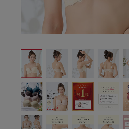
サイズからブラを探す
A60
A65
A70
A7
B65
B70
B75
B8
C65
C70
C75
C8
D65
D70
D75
D8
E65
E70
E75
E8
F65
F70
F75
F8
G65
G70
G75
H70
H75