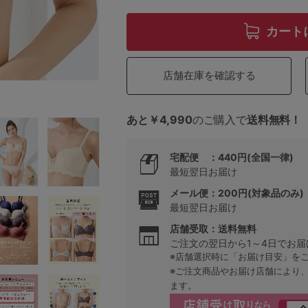
カート
5
店舗在庫を確認する
0
0
C85
あと￥4,990
のご購入で
送料無料！
0
D85
宅配便 ：440円(全国一律)
最短翌日お届け
0
E85
メール便：200円(対象品のみ)
最短翌日お届け
0
店舗受取：送料無料
ご注文の翌日から1～4日でお届
※店舗選択時に「お届け目安」を
※ご注文商品やお届け店舗により
ます。