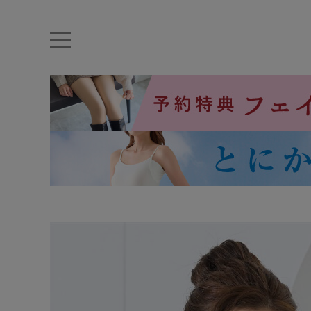
キーワード・品番から探す
ナイトブラ
ノンワイヤー
特盛ブラ
チューブトップ
折り畳
キャミソール
ルームウェア
育乳ブラ
アームカバー
カテゴリから探す
レッグウェア
下着