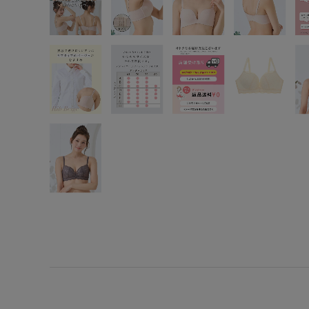
SS
S
M
L
LL
3L
S-AB
S-CD
S-EF
M-AB
M-CD
M-EF
L-AB
L-CD
L-EF
LL-EF