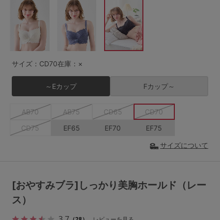
G65
G70
G75
～999円
1,000～1,999円
H70
H75
2,000～2,999円
3,000～3,999円
SS
S
M
サイズ：CD70
在庫：×
L
LL
3L
4,000円～
3足￥1,188靴下
～Eカップ
Fカップ～
S-AB
S-CD
S-EF
セールアイテムから探す
AB70
AB75
CD65
CD70
M-AB
M-CD
M-EF
セールアイテム
CD75
EF65
EF70
EF75
L-AB
L-CD
L-EF
その他から探す
サイズについて
LL-EF
お気に入り
サイズの表示を閉じる
[おやすみブラ]しっかり美胸ホールド（レー
新着アイテム
ス）
3.7
（28）
レビューを見る