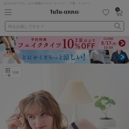
[おやすみブラ]しっかり美胸ホールド（レース）｜下着・インナー
0
キーワード・品番から探す
検索を閉じる
何をお探しですか？
ナイトブラ
ノンワイヤー
特盛ブラ
チューブトップ
折り畳み
パジャマ
ストッキング
キャミソール
ルームウェア
育乳ブラ
アームカバー
1
/33
一覧
カテゴリから探す
レッグウェア
下着
ルームウェア
ライフスタイル
メンズ
キッズ