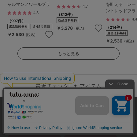
ャルマンノワールブラ
を叶える レー
4.7
ントレッドブラ
4.8
（812件）
4.
（997件）
（214件）
￥3,278
(税込)
￥2,530
(税込)
￥2,530
(税込)
もっと見る
最近チェックしたアイテム
本サイトでは、より快適にご利用いただけるようCookieを利用し
関連キーワード
ています。詳細については
プライバシポリシー
をご確認くださ
い。
レース ブラジャー
ブラジャー 谷間メイク
承諾する
ブラジャー 花柄
ブラジャー きれいめ
ブラジャー 美胸