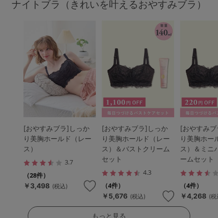
ナイトブラ（きれいを叶えるおやすみブラ）
[おやすみブラ]しっか
[おやすみブラ]しっか
[おやすみブ
り美胸ホールド（レー
り美胸ホールド（レー
り美胸ホー
ス）
ス）＆バストクリーム
ス）＆ミニ
セット
ームセット
3.7
4.3
（28件）
（4件）
（4件）
￥3,498
(税込)
￥5,676
￥4,268
(税込)
(税
もっと見る