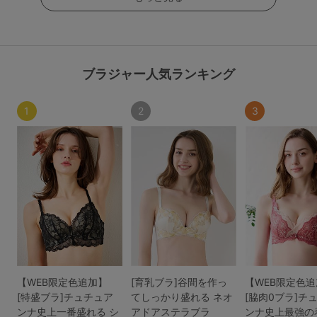
ブラジャー人気ランキング
1
2
3
【WEB限定色追加】
[育乳ブラ]谷間を作っ
【WEB限定色
[特盛ブラ]チュチュア
てしっかり盛れる ネオ
[脇肉0ブラ]チ
ンナ史上一番盛れる シ
アドアステラブラ
ンナ史上最強の