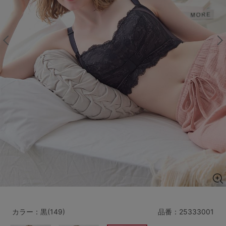
マタニティ
ギフトラッピング
SALE
サイズからブラを探す
A60
A65
A70
A75
B65
B70
B75
B80
C65
C70
C75
C80
C85
D65
D70
D75
D80
D85
すべてのサイズを表示する
E65
E70
E75
E80
E85
F65
F70
F75
F80
カラー：黒(149)
品番：
25333001
価格帯から探す