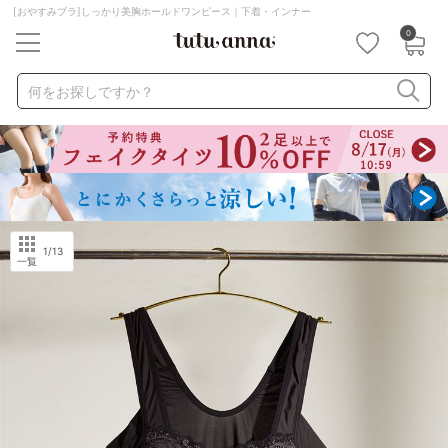
[おやすみブラ]しっかり美胸ホールドワンピース｜下着・インナー
0
キーワード・品番から探す
検索を閉じる
何をお探しですか？
ナイトブラ
ノンワイヤー
特盛ブラ
チューブトップ
折り畳み
パジャマ
ストッキング
キャミソール
ルームウェア
育乳ブラ
アームカバー
1
/13
一覧
カテゴリから探す
レッグウェア
下着
ルームウェア
ライフスタイル
メンズ
キッズ