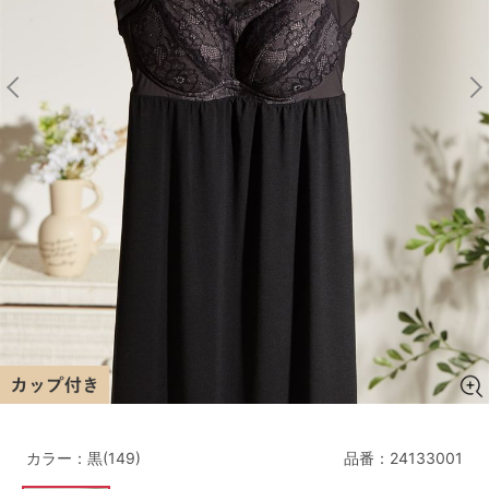
マタニティ
ギフトラッピング
SALE
サイズからブラを探す
A60
A65
A70
A75
B65
B70
B75
B80
C65
C70
C75
C80
C85
D65
D70
D75
D80
D85
すべてのサイズを表示する
E65
E70
E75
E80
E85
F65
F70
F75
F80
カラー：黒(149)
品番：
24133001
価格帯から探す