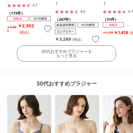
ト
ト
4.7
4.6
4.
（173件）
（267件）
（31件）
￥2,302
￥2,96
0
￥1,419
(税込)
(
￥1,749
￥3,289
(税込)
20代おすすめブラジャーを
もっと見る
30代おすすめブラジャー