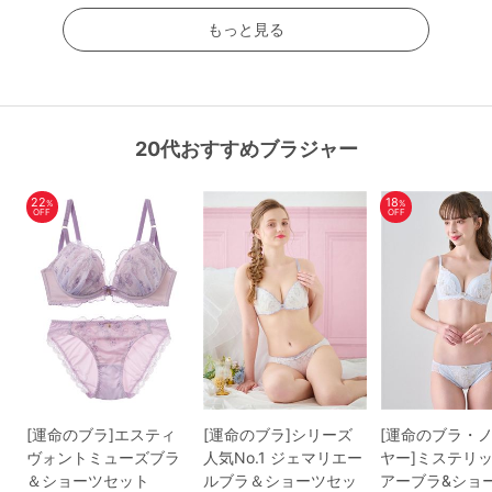
もっと見る
20代おすすめブラジャー
22
18
%
%
OFF
OFF
[運命のブラ]エスティ
[運命のブラ]シリーズ
[運命のブラ・
ヴォントミューズブラ
人気No.1 ジェマリエー
ヤー]ミステリ
＆ショーツセット
ルブラ＆ショーツセッ
アーブラ&ショ