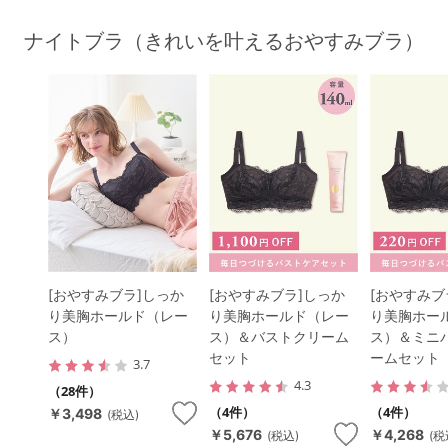
ナイトブラ（きれいを叶えるおやすみブラ）
[おやすみブラ]しっか
[おやすみブラ]しっか
[おやすみブ
り美胸ホールド（レー
り美胸ホールド（レー
り美胸ホー
ス）
ス）＆バストクリーム
ス）＆ミニ
セット
ームセット
3.7
4.3
（28件）
（4件）
（4件）
￥3,498
(税込)
￥5,676
￥4,268
(税込)
(税