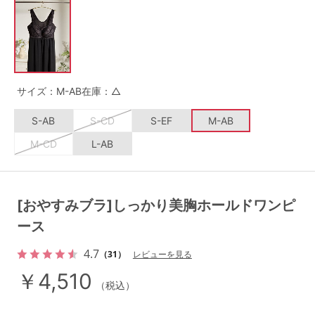
G65
G70
G75
～999円
1,000～1,999円
H70
H75
2,000～2,999円
3,000～3,999円
SS
S
M
サイズ：M-AB
在庫：△
L
LL
3L
4,000円～
3足￥1,188靴下
S-AB
S-CD
S-EF
M-AB
S-AB
S-CD
S-EF
セールアイテムから探す
M-CD
L-AB
M-AB
M-CD
M-EF
セールアイテム
L-AB
L-CD
L-EF
[おやすみブラ]しっかり美胸ホールドワンピ
その他から探す
LL-EF
ース
お気に入り
4.7
（31）
レビューを見る
サイズの表示を閉じる
￥4,510
新着アイテム
（税込）