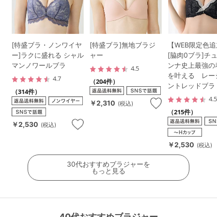
[特盛ブラ・ノンワイヤ
[特盛ブラ]無地ブラジ
【WEB限定色
ー]ラクに盛れる シャル
ャー
[脇肉0ブラ]チ
マンノワールブラ
ンナ史上最強の
4.5
を叶える レー
4.7
（204件）
ントレッドブラ
（314件）
4.
￥2,310
(税込)
（215件）
￥2,530
(税込)
￥2,530
(税込)
30代おすすめブラジャーを
もっと見る
40代おすすめブラジャー