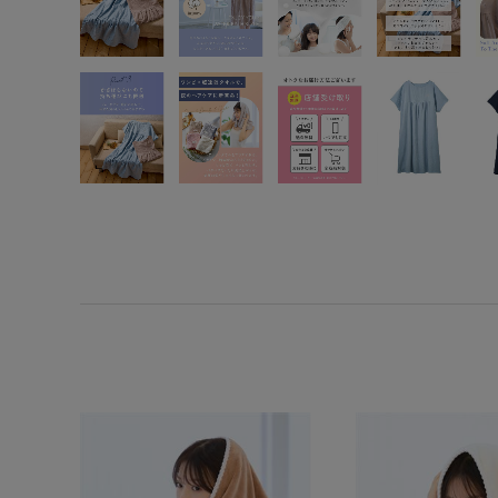
SS
S
M
L
LL
3L
S-AB
S-CD
S-EF
M-AB
M-CD
M-EF
L-AB
L-CD
L-EF
LL-EF