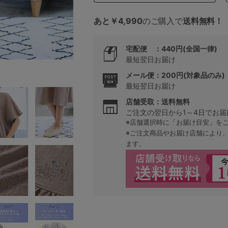
あと￥4,990
のご購入で
送料無料！
5
宅配便 ：440円(全国一律)
0
最短翌日お届け
メール便：200円(対象品のみ)
0
C85
最短翌日お届け
店舗受取：送料無料
0
D85
ご注文の翌日から1～4日でお届
※店舗選択時に「お届け目安」を
0
E85
※ご注文商品やお届け店舗により
ます。
0