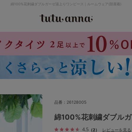
綿100%花刺繍ダブルガーゼ湯上りワンピース｜ルームウェア(部屋着)
検索を閉じる
価格帯から探す
～999円
み
パジャマ
ストッキング
2,000～2,999円
4,000円～
品番：
26128005
セールアイテムから探す
綿100%花刺繍ダブル
4.5
（2）
レビューを見る
セールアイテム