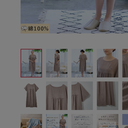
サイズからブラを探す
A60
A65
A70
A7
B65
B70
B75
B8
C65
C70
C75
C8
D65
D70
D75
D8
E65
E70
E75
E8
F65
F70
F75
F8
G65
G70
G75
H70
H75