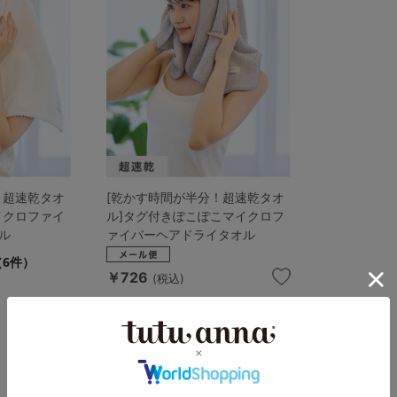
！超速乾タオ
[乾かす時間が半分！超速乾タオ
イクロファイ
ル]タグ付きぽこぽこマイクロフ
ル
ァイバーヘアドライタオル
（6件）
￥726
(税込)