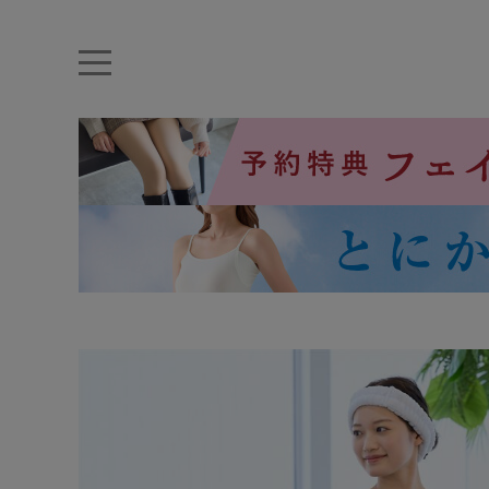
キーワード・品番から探す
ナイトブラ
ノンワイヤー
特盛ブラ
チューブトップ
折り畳
キャミソール
ルームウェア
育乳ブラ
アームカバー
カテゴリから探す
レッグウェア
下着