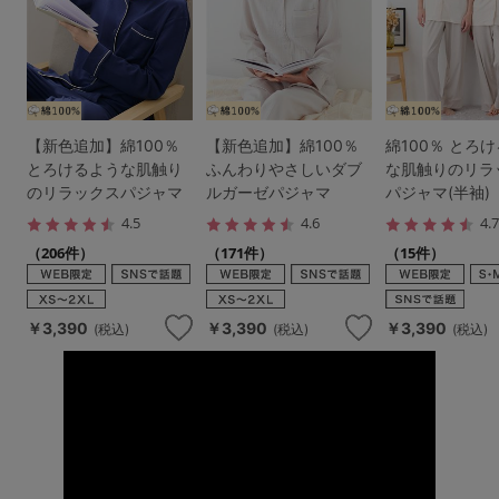
【新色追加】綿100％
【新色追加】綿100％
綿100％ とろ
とろけるような肌触り
ふんわりやさしいダブ
な肌触りのリラ
のリラックスパジャマ
ルガーゼパジャマ
パジャマ(半袖)
4.5
4.6
4.
（206件）
（171件）
（15件）
￥3,390
￥3,390
￥3,390
(税込)
(税込)
(税込)