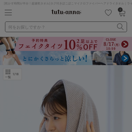
[乾かす時間が半分！超速乾タオル]タグ付きぽこぽこマイクロファイバーヘアドライタオル｜ラ
0
キーワード・品番から探す
検索を閉じる
何をお探しですか？
ナイトブラ
ノンワイヤー
特盛ブラ
チューブトップ
折り畳み
パジャマ
ストッキング
キャミソール
ルームウェア
育乳ブラ
アームカバー
1
/18
一覧
カテゴリから探す
レッグウェア
下着
ルームウェア
ライフスタイル
メンズ
キッズ