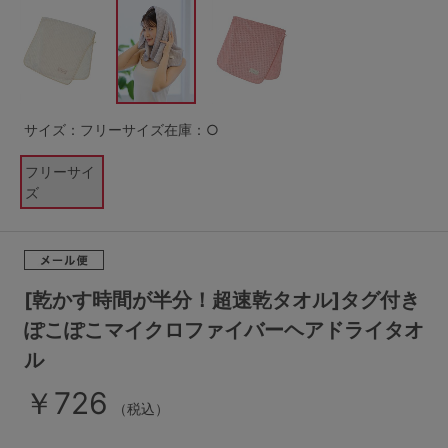
G65
G70
G75
～999円
1,000～1,999円
H70
H75
2,000～2,999円
3,000～3,999円
SS
S
M
サイズ：フリーサイズ
在庫：○
L
LL
3L
4,000円～
3足￥1,188靴下
フリーサイ
S-AB
S-CD
S-EF
セールアイテムから探す
ズ
M-AB
M-CD
M-EF
セールアイテム
L-AB
L-CD
L-EF
その他から探す
[乾かす時間が半分！超速乾タオル]タグ付き
LL-EF
ぽこぽこマイクロファイバーヘアドライタオ
お気に入り
ル
サイズの表示を閉じる
￥726
新着アイテム
（税込）