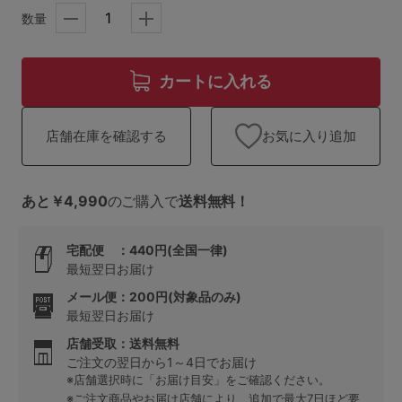
ランキング
数量
高評価レビューアイテム
カートに入れる
WEB限定アイテム
お気に入り追加
店舗在庫を確認する
特集ページ
あと￥4,990
のご購入で
送料無料！
検索を閉じる
宅配便 ：440円(全国一律)
最短翌日お届け
メール便：200円(対象品のみ)
最短翌日お届け
店舗受取：送料無料
ご注文の翌日から1～4日でお届け
※店舗選択時に「お届け目安」をご確認ください。
※ご注文商品やお届け店舗により、追加で最大7日ほど要