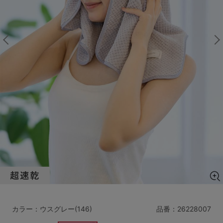
マタニティ
ギフトラッピング
SALE
サイズからブラを探す
A60
A65
A70
A75
B65
B70
B75
B80
C65
C70
C75
C80
C85
D65
D70
D75
D80
D85
すべてのサイズを表示する
E65
E70
E75
E80
E85
F65
F70
F75
F80
カラー：ウスグレー(146)
品番：
26228007
価格帯から探す