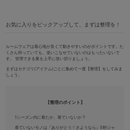
マタニティ
ギフトラッピング
お気に入りをピックアップして、まずは整理を！
SALE
サイズからブラを探す
ルームウェアは着心地が良くて動きやすいのがポイントです。た
くさん持っていても、使いこなせていないのはもったいないで
す。 管理できる量を上手に使い切りましょう。
A60
A65
A70
A75
まずはカテゴリ(アイテム)ごとに集めて一度【整理】をしてみま
B65
B70
B75
B80
しょう。
C65
C70
C75
C80
C85
D65
D70
D75
D80
D85
【整理のポイント】
すべてのサイズを表示する
E65
E70
E75
E80
E85
1シーズン内に着たか、着ていないか？
F65
F70
F75
F80
価格帯から探す
着ていないモノは『ありがとう！さようなら』5秒ジャ