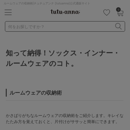
ルームウェアの収納術|チュチュアンナ [tutuanna]公式通販サイト
0
キーワード・品番から探す
検索を閉じる
何をお探しですか？
ナイトブラ
ノンワイヤー
特盛ブラ
チューブトップ
知って納得！ソックス・インナー・
折り畳み
パジャマ
ストッキング
キャミソール
ルームウェアのコト。
ルームウェア
育乳ブラ
アームカバー
カテゴリから探す
ルームウェアの収納術
レッグウェア
下着
ルームウェア
ライフスタイル
かさばりがちなルームウェアの収納術をご紹介します。キレイな
たたみ方を覚えておくと、片付けがササッと簡単にできます。
メンズ
キッズ