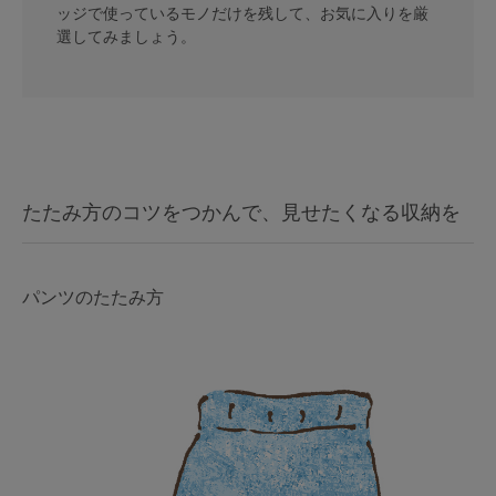
ッジで使っているモノだけを残して、お気に入りを厳
G65
G70
G75
選してみましょう。
～999円
1,000～1,999円
H70
H75
2,000～2,999円
3,000～3,999円
SS
S
M
L
LL
3L
4,000円～
3足￥1,188靴下
S-AB
S-CD
S-EF
たたみ方のコツをつかんで、見せたくなる収納を
セールアイテムから探す
M-AB
M-CD
M-EF
セールアイテム
パンツのたたみ方
L-AB
L-CD
L-EF
その他から探す
LL-EF
お気に入り
サイズの表示を閉じる
新着アイテム