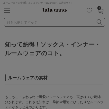
ルームウェアの素材|チュチュアンナ [tutuanna]公式通販サイト
0
キーワード・品番から探す
検索を閉じる
何をお探しですか？
ナイトブラ
ノンワイヤー
特盛ブラ
チューブトップ
知って納得！ソックス・インナー・
折り畳み
パジャマ
ストッキング
キャミソール
ルームウェアのコト。
ルームウェア
育乳ブラ
アームカバー
カテゴリから探す
ルームウェアの素材
レッグウェア
下着
ルームウェア
ライフスタイル
もこもこ・ふわふわで可愛いルームウェアも、実は様々な素材に
分かれます。これさえ知れば、季節や用途にぴったりなルームウ
ェアがきっと見つかります。
メンズ
キッズ