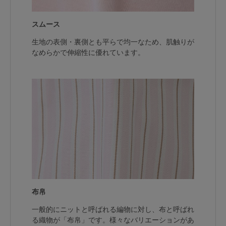
ランキング
スムース
高評価レビューアイテム
生地の表側・裏側とも平らで均一なため、肌触りが
WEB限定アイテム
なめらかで伸縮性に優れています。
特集ページ
検索を閉じる
布帛
一般的にニットと呼ばれる編物に対し、布と呼ばれ
る織物が「布帛」です。様々なバリエーションがあ