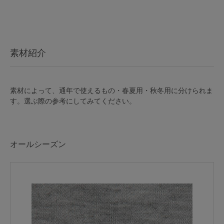
マタニティ
ギフトラッピング
SALE
素材紹介
サイズからブラを探す
素材によって、通年で使えるもの・春夏用・秋冬用に分けられま
す。選ぶ際の参考にしてみてください。
A60
A65
A70
A75
B65
B70
B75
B80
オールシーズン
C65
C70
C75
C80
C85
D65
D70
D75
D80
D85
すべてのサイズを表示する
E65
E70
E75
E80
E85
F65
F70
F75
F80
価格帯から探す