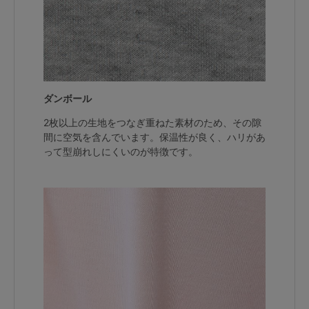
G65
G70
G75
～999円
1,000～1,999円
H70
H75
2,000～2,999円
3,000～3,999円
SS
S
M
L
LL
3L
ダンボール
4,000円～
3足￥1,188靴下
2枚以上の生地をつなぎ重ねた素材のため、その隙
S-AB
S-CD
S-EF
セールアイテムから探す
間に空気を含んでいます。保温性が良く、ハリがあ
って型崩れしにくいのが特徴です。
M-AB
M-CD
M-EF
セールアイテム
L-AB
L-CD
L-EF
その他から探す
LL-EF
お気に入り
サイズの表示を閉じる
新着アイテム