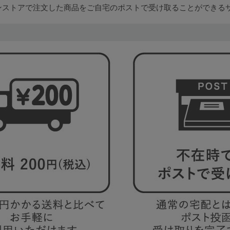
ンストアで注文した商品を
ご自宅のポストで受け取ることができる
5
0
0
C85
0
D85
0
E85
0