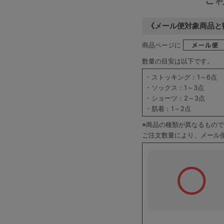
SS
S
M
《メール便対象商品と
L
LL
3L
商品ページに
S-AB
S-CD
S-EF
数量の目安は以下です。
M-AB
M-CD
M-EF
・ストッキング：1～6点
・ソックス：1～3点
L-AB
L-CD
L-EF
・ショーツ：2～3点
・肌着：1～2点
LL-EF
※商品の種類が異なるもの
ご注文数量により、メール