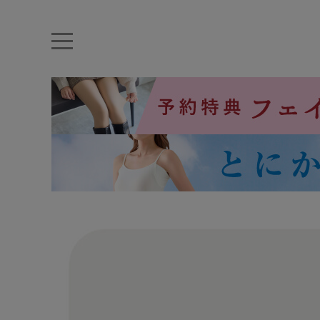
キーワード・品番から探す
ナイトブラ
ノンワイヤー
特盛ブラ
チューブトップ
折り畳
キャミソール
ルームウェア
育乳ブラ
アームカバー
カテゴリから探す
レッグウェア
下着