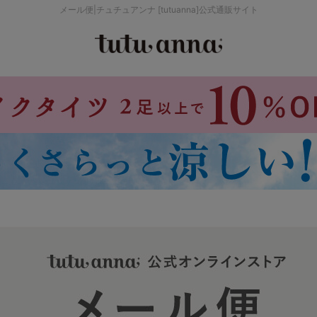
メール便|チュチュアンナ [tutuanna]公式通販サイト
検索を閉じる
価格帯から探す
～999円
み
パジャマ
ストッキング
2,000～2,999円
4,000円～
セールアイテムから探す
セールアイテム