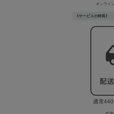
サイズからブラを探す
オンライ
《サービスの特長》
A60
A65
A70
A7
B65
B70
B75
B8
C65
C70
C75
C8
D65
D70
D75
D8
E65
E70
E75
E8
F65
F70
F75
F8
G65
G70
G75
H70
H75