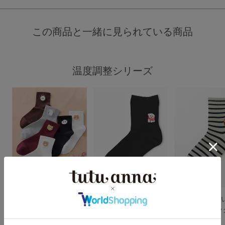
この商品と一緒に見られている商品
温度調整シリーズ
[温度調整]動物さがら
[温度調整]おめかしわ
[温度調整]いろ
刺繍アメリブソックス1
んこ刺繍リブソックス1
ニマル刺繍ソッ
3cm丈
3cm丈
cm丈