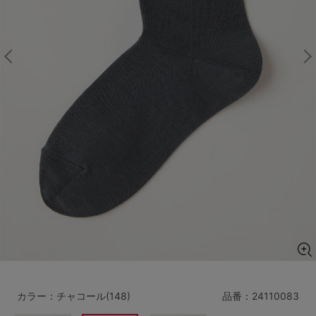
マタニティ
ギフトラッピング
SALE
サイズからブラを探す
A60
A65
A70
A75
B65
B70
B75
B80
C65
C70
C75
C80
C85
D65
D70
D75
D80
D85
すべてのサイズを表示する
E65
E70
E75
E80
E85
F65
F70
F75
F80
カラー：チャコール(148)
品番：
24110083
価格帯から探す