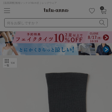
[温度調整]無地ソックス16cm丈｜レッグウェア
0
キーワード・品番から探す
検索を閉じる
何をお探しですか？
ナイトブラ
ノンワイヤー
特盛ブラ
チューブトップ
折り畳み
パジャマ
ストッキング
キャミソール
ルームウェア
育乳ブラ
アームカバー
1
/4
一覧
カテゴリから探す
レッグウェア
下着
ルームウェア
ライフスタイル
メンズ
キッズ