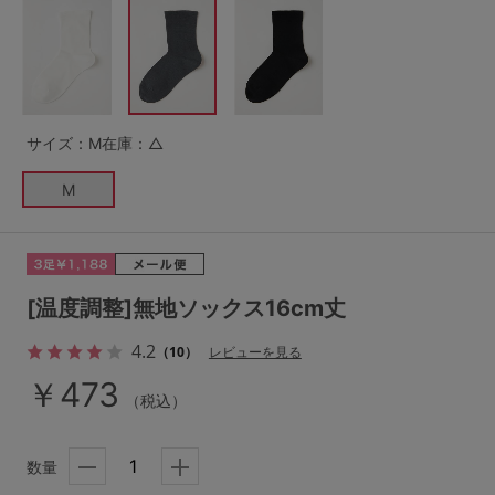
G65
G70
G75
～999円
1,000～1,999円
H70
H75
2,000～2,999円
3,000～3,999円
SS
S
M
サイズ：M
在庫：△
L
LL
3L
4,000円～
3足￥1,188靴下
M
S-AB
S-CD
S-EF
セールアイテムから探す
M-AB
M-CD
M-EF
セールアイテム
L-AB
L-CD
L-EF
[温度調整]無地ソックス16cm丈
その他から探す
LL-EF
4.2
（10）
レビューを見る
お気に入り
￥473
（税込）
サイズの表示を閉じる
新着アイテム
数量