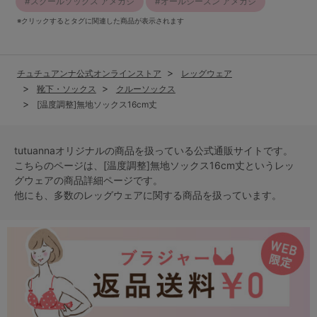
スクールソックス アメカジ
オールシーズン アメカジ
※クリックするとタグに関連した商品が表示されます
チュチュアンナ公式オンラインストア
レッグウェア
靴下・ソックス
クルーソックス
[温度調整]無地ソックス16cm丈
tutuannaオリジナルの商品を扱っている公式通販サイトです。
こちらのページは、[温度調整]無地ソックス16cm丈という
レッ
グウェア
の商品詳細ページです。
他にも、多数の
レッグウェア
に関する商品を扱っています。