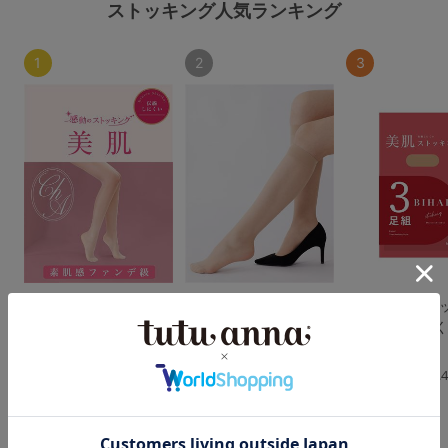
ストッキング人気ランキング
1
2
3
[感動のストッキング・
[美肌]感動のストッキ
【3足組】フィ
美肌]素肌感ファンデ級
ング(ハイソックス丈)
美肌 伝線しに
伝線しにくいストッキ
ッキング
4.5
ング
4.
（23件）
4.5
（38件）
（80件）
￥1,298
￥473
(税込)
(税込)