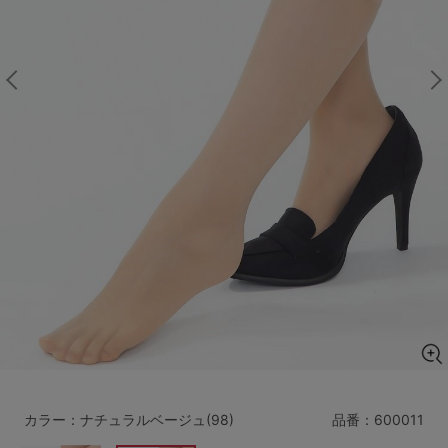
マタニティ
ギフトラッピング
SALE
サイズからブラを探す
A60
A65
A70
A75
B65
B70
B75
B80
C65
C70
C75
C80
C85
D65
D70
D75
D80
D85
すべてのサイズを表示する
E65
E70
E75
E80
E85
F65
F70
F75
F80
カラー：ナチュラルベージュ(98)
品番：
600011
価格帯から探す