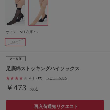
G65
G70
G75
～999円
1,000～1,999円
H70
H75
2,000～2,999円
3,000～3,999円
SS
S
M
サイズ：M-L
在庫：×
L
LL
3L
4,000円～
3足￥1,188靴下
M-L
S-AB
S-CD
S-EF
セールアイテムから探す
M-AB
M-CD
M-EF
セールアイテム
L-AB
L-CD
L-EF
足底綿ストッキングハイソックス
その他から探す
LL-EF
4.1
（12）
レビューを見る
お気に入り
￥473
（税込）
サイズの表示を閉じる
新着アイテム
再入荷通知リクエスト