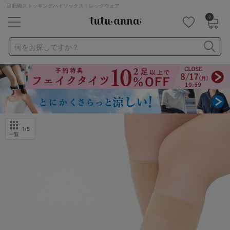
足底綿ストッキングハイソックス｜レッグウェア
0
キーワード・品番から探す
検索を閉じる
何をお探しですか？
ナイトブラ
ノンワイヤー
特盛ブラ
チューブトップ
折り畳み
パジャマ
ストッキング
キャミソール
ルームウェア
育乳ブラ
アームカバー
1
/5
一覧
カテゴリから探す
レッグウェア
下着
ルームウェア
ライフスタイル
メンズ
キッズ