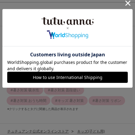
この商品と一緒に見られている商品
最近チェックしたアイテム
関連キーワード
暑さ対策 夏のおでかけ
暑さ対策 汗ばむ季節も快適
暑さ対策 カジュアル
暑さ対策 シンプル
暑さ対策 綿混
暑さ対策 吸水性
暑さ対策 普段使い
暑さ対策 おうち時間
キッズ 暑さ対策
暑さ対策 リボン
※クリックするとタグに関連した商品が表示されます
チュチュアンナ公式オンラインストア
キッズ(子ども用)