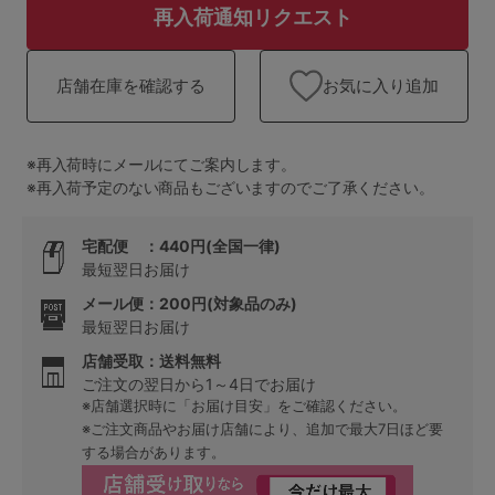
ランキング
再入荷通知リクエスト
高評価レビューアイテム
お気に入り追加
店舗在庫を確認する
WEB限定アイテム
※再入荷時にメールにてご案内します。
特集ページ
※再入荷予定のない商品もございますのでご了承ください。
宅配便 ：440円(全国一律)
検索を閉じる
最短翌日お届け
メール便：200円(対象品のみ)
最短翌日お届け
店舗受取：送料無料
ご注文の翌日から1～4日でお届け
※店舗選択時に「お届け目安」をご確認ください。
※ご注文商品やお届け店舗により、追加で最大7日ほど要
する場合があります。