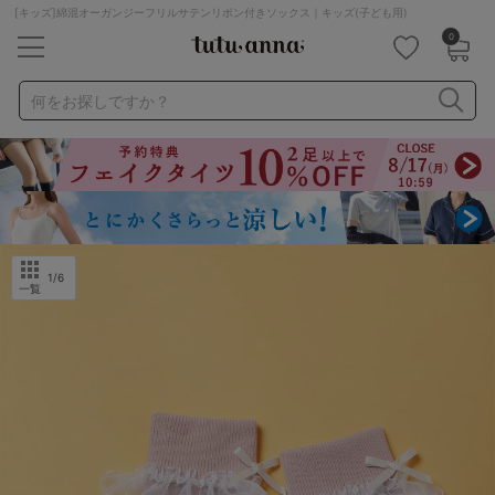
[キッズ]綿混オーガンジーフリルサテンリボン付きソックス｜キッズ(子ども用)
0
キーワード・品番から探す
検索を閉じる
何をお探しですか？
ナイトブラ
ノンワイヤー
特盛ブラ
チューブトップ
折り畳み
パジャマ
ストッキング
キャミソール
ルームウェア
育乳ブラ
アームカバー
1
/6
一覧
カテゴリから探す
レッグウェア
下着
ルームウェア
ライフスタイル
メンズ
キッズ