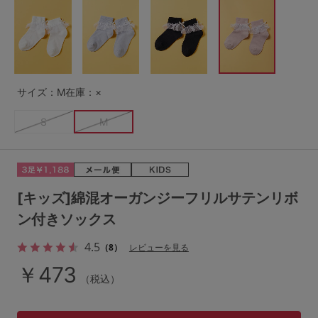
G65
G70
G75
～999円
1,000～1,999円
H70
H75
2,000～2,999円
3,000～3,999円
SS
S
M
サイズ：M
在庫：×
L
LL
3L
4,000円～
3足￥1,188靴下
S
M
S-AB
S-CD
S-EF
セールアイテムから探す
M-AB
M-CD
M-EF
セールアイテム
L-AB
L-CD
L-EF
[キッズ]綿混オーガンジーフリルサテンリボ
その他から探す
ン付きソックス
LL-EF
4.5
お気に入り
（8）
レビューを見る
サイズの表示を閉じる
￥473
（税込）
新着アイテム