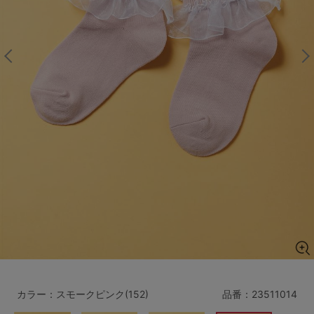
マタニティ
ギフトラッピング
SALE
サイズからブラを探す
A60
A65
A70
A75
B65
B70
B75
B80
C65
C70
C75
C80
C85
D65
D70
D75
D80
D85
すべてのサイズを表示する
E65
E70
E75
E80
E85
F65
F70
F75
F80
カラー：スモークピンク(152)
品番：
23511014
価格帯から探す