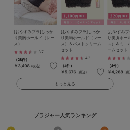
[おやすみブラ]しっか
[おやすみブラ]しっか
[おやすみブ
り美胸ホールド（レー
り美胸ホールド（レー
り美胸ホー
ス）
ス）＆バストクリーム
ス）＆ミニ
セット
ームセット
3.7
4.3
（28件）
（4件）
（4件）
￥3,498
(税込)
￥5,676
￥4,268
(税込)
(税
もっと見る
ブラジャー人気ランキング