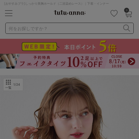
[おやすみブラ]しっかり美胸ホールド（二浴染めレース）｜下着・インナー
0
キーワード・品番から探す
検索を閉じる
何をお探しですか？
ナイトブラ
ノンワイヤー
特盛ブラ
チューブトップ
折り畳み
パジャマ
ストッキング
キャミソール
ルームウェア
育乳ブラ
アームカバー
1
/24
一覧
カテゴリから探す
レッグウェア
下着
ルームウェア
ライフスタイル
メンズ
キッズ