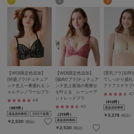
1
2
3
【WEB限定色追加】
【WEB限定色追加】
[育乳ブラ]谷間
[特盛ブラ]チュチュア
[脇肉0ブラ]チュチュア
てしっかり盛れ
ンナ史上一番盛れる シ
ンナ史上最強の着痩せ
アドアステラブ
ャルマンノワールブラ
を叶える レーシーア
4.
ントレッドブラ
4.8
（812件）
4.5
（997件）
（215件）
￥3,278
(税込)
￥2,530
(税込)
￥2,530
(税込)