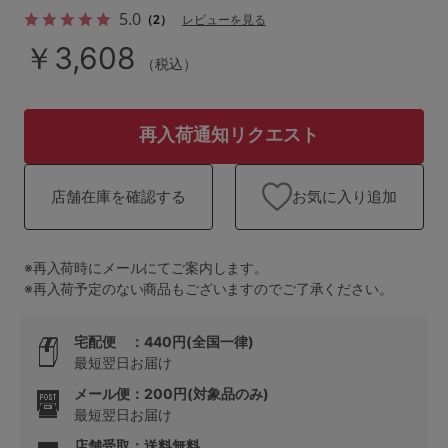
ランキング
5.0
（2）
レビューを見る
￥3,608
高評価レビューアイテム
（税込）
WEB限定アイテム
再入荷通知リクエスト
特集ページ
お気に入り追加
店舗在庫を確認する
検索を閉じる
※再入荷時にメールにてご案内します。
※再入荷予定のない商品もございますのでご了承ください。
宅配便 ：440円(全国一律)
最短翌日お届け
メール便：200円(対象品のみ)
最短翌日お届け
店舗受取：送料無料