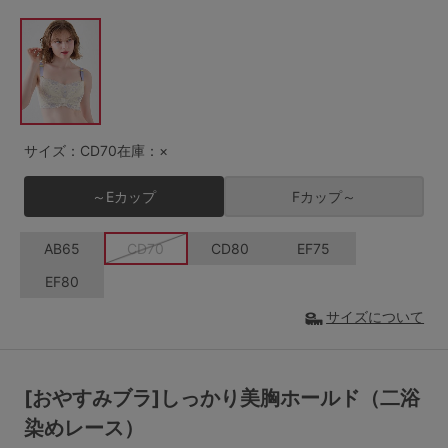
G65
G70
G75
～999円
1,000～1,999円
H70
H75
2,000～2,999円
3,000～3,999円
SS
S
M
L
LL
3L
4,000円～
3足￥1,188靴下
サイズ：CD70
在庫：×
S-AB
S-CD
S-EF
セールアイテムから探す
～Eカップ
Fカップ～
M-AB
M-CD
M-EF
セールアイテム
AB65
CD70
CD80
EF75
L-AB
L-CD
L-EF
EF80
その他から探す
LL-EF
サイズについて
お気に入り
サイズの表示を閉じる
[おやすみブラ]しっかり美胸ホールド（二浴
新着アイテム
染めレース）