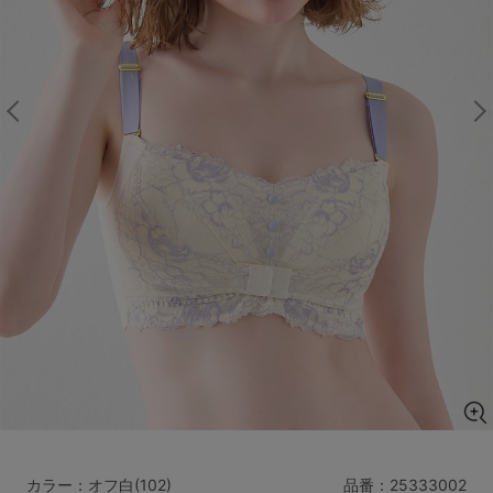
マタニティ
ギフトラッピング
SALE
サイズからブラを探す
A60
A65
A70
A75
B65
B70
B75
B80
C65
C70
C75
C80
C85
D65
D70
D75
D80
D85
すべてのサイズを表示する
E65
E70
E75
E80
E85
F65
F70
F75
F80
価格帯から探す
カラー：オフ白(102)
品番：
25333002