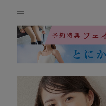
キーワード・品番から探す
ナイトブラ
ノンワイヤー
特盛ブラ
チューブトップ
折り畳
キャミソール
ルームウェア
育乳ブラ
アームカバー
カテゴリから探す
レッグウェア
下着