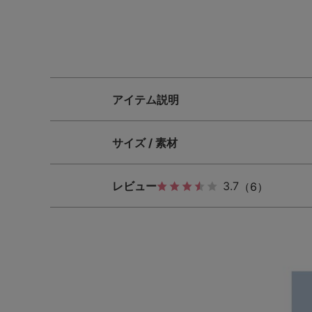
SS
S
M
L
LL
3L
S-AB
S-CD
S-EF
アイテム説明
M-AB
M-CD
M-EF
L-AB
L-CD
L-EF
サイズ / 素材
LL-EF
レビュー
3.7
（6）