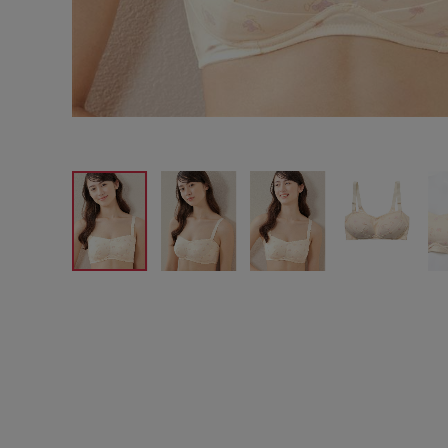
サイズからブラを探す
A60
A65
A70
A7
B65
B70
B75
B8
C65
C70
C75
C8
D65
D70
D75
D8
E65
E70
E75
E8
F65
F70
F75
F8
G65
G70
G75
H70
H75