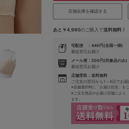
店舗在庫を確認する
5
あと￥4,990
のご購入で
送料無料！
0
宅配便 ：440円(全国一律)
0
C85
最短翌日お届け
メール便：200円(対象品のみ)
0
D85
最短翌日お届け
0
E85
店舗受取：送料無料
ご注文の翌日から1～4日でお届
※店舗選択時に「お届け目安」を
0
※ご注文商品やお届け店舗により
ます。