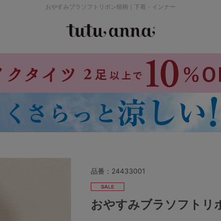
おやすみブラソフトリボン猫柄｜下着・インナー
検索を閉じる
価格帯から探す
～999円
み
パジャマ
ストッキング
2,000～2,999円
4,000円～
品番：
24433001
セールアイテムから探す
おやすみブラソフトリ
セールアイテム