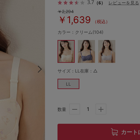
3.7
（6）
レビューを見る
￥2,294
￥1,639
（税込）
その他から探す
カラー：クリーム(104)
お気に入り
新着アイテム
サイズ：LL
在庫：△
ランキング
LL
高評価レビューアイテム
数量
WEB限定アイテム
カート
特集ページ