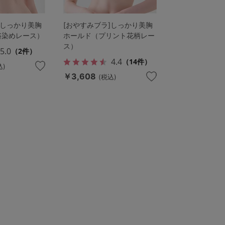
]しっかり美胸
[おやすみブラ]しっかり美胸
浴染めレース）
ホールド（プリント花柄レー
ス）
5.0
（2件）
4.4
（14件）
込)
￥3,608
(税込)