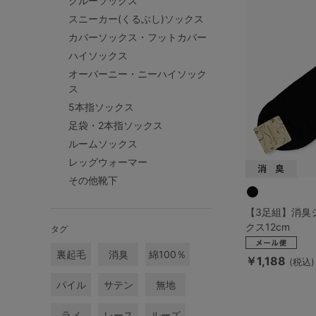
クルーソックス
ルームウェア
スニーカー(くるぶし)ソックス
カバーソックス・フットカバー
ライフスタイル
ハイソックス
オーバーニー・ニーハイソック
メンズ
ス
5本指ソックス
足袋・2本指ソックス
キッズ
ルームソックス
レッグウォーマー
マタニティ
その他靴下
【3足組】消臭
ギフトラッピング
クス12cm
タグ
裏起毛
消臭
綿100％
SALE
￥1,188
(税込)
パイル
サテン
無地
ラメ
レース
ルーズ