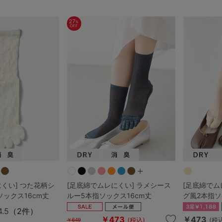
27
%
OFF
5
0
0
C85
0
D85
0
E85
0
くい] つた花柄シ
[足底綿でムレにくい] ラメシース
[足底綿でム
ックス16cm丈
ルー5本指ソックス16cm丈
グ風2本指ソ
4.5
（2件）
￥473
￥473
(税込)
(税
￥649