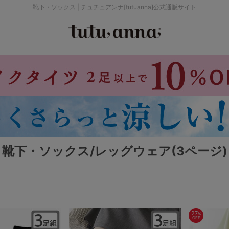
靴下・ソックス | チュチュアンナ[tutuanna]公式通販サイト
検索を閉じる
価格帯から探す
～999円
み
パジャマ
ストッキング
2,000～2,999円
靴下・ソックス/レッグウェア(3ページ)
4,000円～
セールアイテムから探す
27
%
OFF
セールアイテム