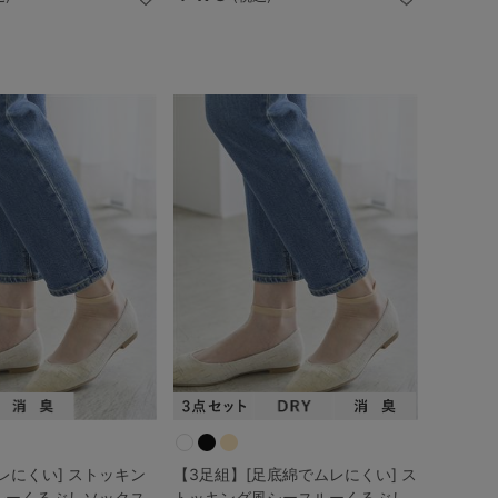
レにくい] ストッキン
【3足組】[足底綿でムレにくい] ス
ルーくるぶしソックス
トッキング風シースルーくるぶし