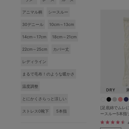
サイズからブラを探す
アニマル柄
シースルー
A60
A65
A70
A7
30デニール
10cm～13cm
B65
B70
B75
B8
14cm～17cm
18cm～21cm
C65
C70
C75
C8
22cm～25cm
カバー丈
D65
D70
D75
D8
レディライン
まるで毛布！のような暖かさ
E65
E70
E75
E8
温度調整
F65
F70
F75
F8
とにかくさらっと涼しい
G65
G70
G75
[足底綿でムレに
ストレス0靴下
5本指
ースルー5本指ソ
H70
H75