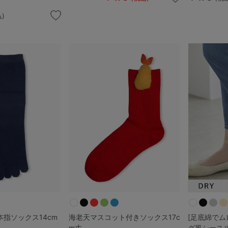
)
検索を閉じる
本指ソックス14cm
海老天マスコット付きソックス17c
[足底綿でム
m丈
グ風シース