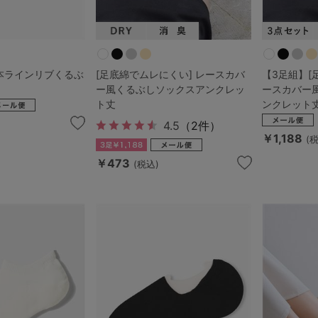
本ラインリブくるぶ
[足底綿でムレにくい] レースカバ
【3足組】[
ー風くるぶしソックスアンクレッ
ースカバー
ト丈
ンクレット
4.5
（2件）
￥1,188
(
￥473
(税込)