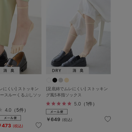
レにくい] ストッキン
[足底綿でムレにくい] ストッキン
シースルーくるぶしソッ
グ風5本指ソックス
5.0
（1件）
4.0
（5件）
￥649
(税込)
￥473
(税込)