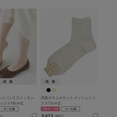
レにくい] ストッキン
消臭ガスシルケットメッシュソッ
ックス16cm丈
クス13cm丈
￥473
込)
(税込)