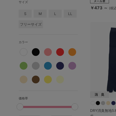
SS
S
M
サイズ
￥473 ～
(税込
L
LL
3L
S
M
L
LL
フリーサイズ
S-AB
S-CD
S-EF
M-AB
M-CD
M-EF
カラー
L-AB
L-CD
L-EF
LL-EF
価格帯
DRY消臭無地5
丈