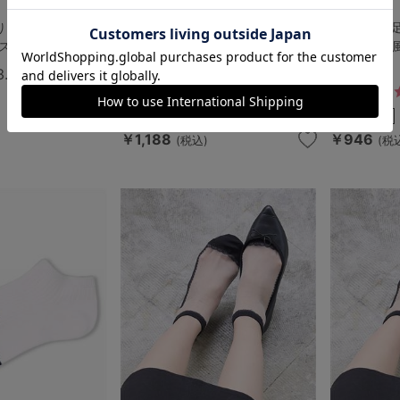
りしない平無地オー
【3足組】[足底綿でムレにくい] ス
【2足組】[
ス60cm丈
トッキング風シースルーソックス2
トッキング
1cm丈
1cm丈
3.0
（2件）
2.0
（2件）
￥1,188
￥946
(税込)
(税