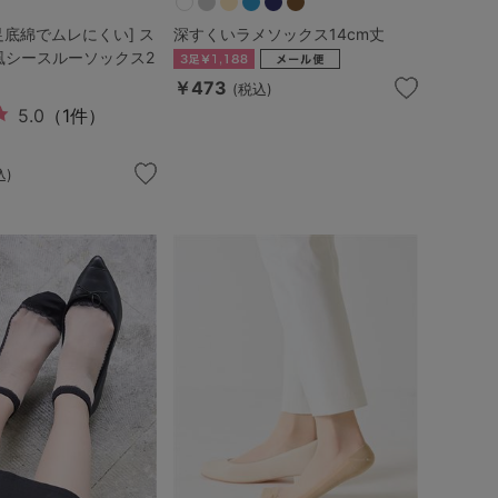
足底綿でムレにくい] ス
深すくいラメソックス14cm丈
風シースルーソックス2
￥473
(税込)
5.0
（1件）
込)