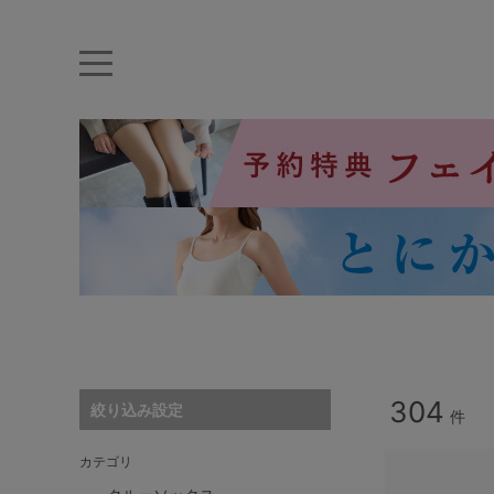
キーワード・品番から探す
ナイトブラ
ノンワイヤー
特盛ブラ
チューブトップ
折り畳
キャミソール
ルームウェア
育乳ブラ
アームカバー
カテゴリから探す
レッグウェア
304
絞り込み設定
件
下着
カテゴリ