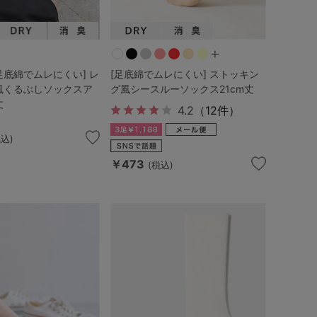
足底綿でムレにくい] レ
[足底綿でムレにくい] ストッキン
風くるぶしソックスア
グ風シースルーソックス21cm丈
丈
4.2
（12件）
税込)
￥473
(税込)