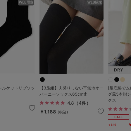
その他から探す
お気に入り
新着アイテム
ランキング
シルケットリブソッ
【3足組】肉盛りしない平無地オー
[足底綿でム
高評価レビューアイテム
バーニーソックス65cm丈
グ風5本指
クス
4.8
（4件）
WEB限定アイテム
￥1,188
(税込)
￥649
特集ページ