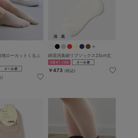
無地ローカットくるぶ
綿混消臭細リブソックス23cm丈
￥473
(税込)
込)