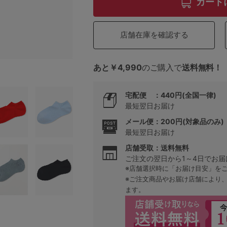
カート
5
店舗在庫を確認する
0
あと￥4,990
のご購入で
送料無料！
0
C85
宅配便 ：440円(全国一律)
最短翌日お届け
0
D85
メール便：200円(対象品のみ)
0
E85
最短翌日お届け
店舗受取：送料無料
0
ご注文の翌日から1～4日でお届
※店舗選択時に「お届け目安」を
※ご注文商品やお届け店舗により
ます。