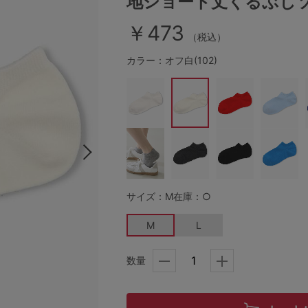
地ショート丈くるぶし
￥473
（税込）
その他から探す
カラー：オフ白(102)
お気に入り
新着アイテム
ランキング
サイズ：M
在庫：○
高評価レビューアイテム
M
L
WEB限定アイテム
数量
特集ページ