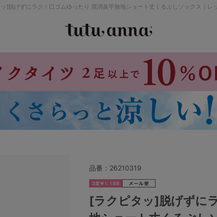
タッ]脱げずにラク！口ゴムゆったり 混消臭平無地ショート丈くるぶしソックス｜レ
検索を閉じる
価格帯から探す
～999円
み
パジャマ
ストッキング
2,000～2,999円
4,000円～
品番：
26210319
セールアイテムから探す
[ラクピタッ]脱げずに
セールアイテム