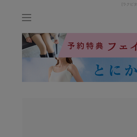
[ラクピ
キーワード・品番から探す
ナイトブラ
ノンワイヤー
特盛ブラ
チューブトップ
折り畳
キャミソール
ルームウェア
育乳ブラ
アームカバー
カテゴリから探す
レッグウェア
下着