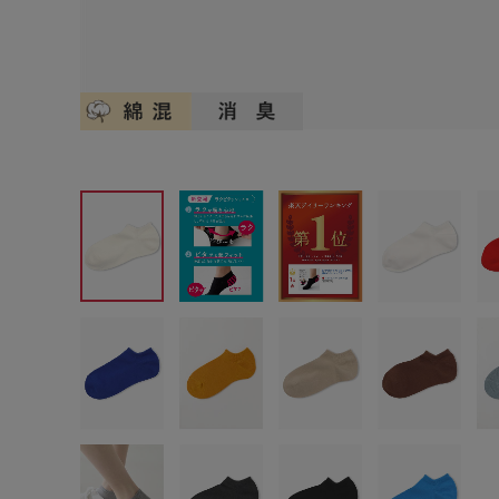
サイズからブラを探す
A60
A65
A70
A7
B65
B70
B75
B8
C65
C70
C75
C8
D65
D70
D75
D8
E65
E70
E75
E8
F65
F70
F75
F8
G65
G70
G75
H70
H75