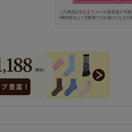
この商品は
6
点まで
メール便発送が可能
※梱包状況より宅配便でのお届けになる可
検索を閉じる