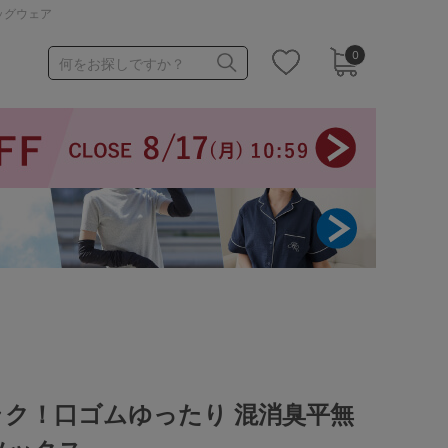
ッグウェア
0
何をお探しですか？
1,000～1,999円
3,000～3,999円
3足￥1,188靴下
ラク！口ゴムゆったり 混消臭平無