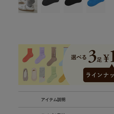
SS
S
M
L
LL
3L
S-AB
S-CD
S-EF
M-AB
M-CD
M-EF
L-AB
L-CD
L-EF
LL-EF
アイテム説明