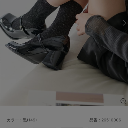
マタニティ
ギフトラッピング
SALE
サイズからブラを探す
A60
A65
A70
A75
B65
B70
B75
B80
C65
C70
C75
C80
C85
D65
D70
D75
D80
D85
すべてのサイズを表示する
E65
E70
E75
E80
E85
F65
F70
F75
F80
カラー：黒(149)
品番：
26510006
価格帯から探す