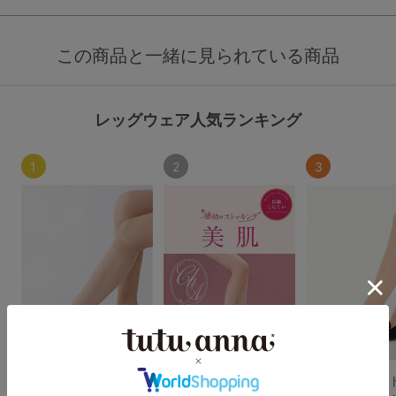
この商品と一緒に見られている商品
レッグウェア人気ランキング
1
2
3
[美肌]感動のストッキ
[感動のストッキング・
[着圧]感動のス