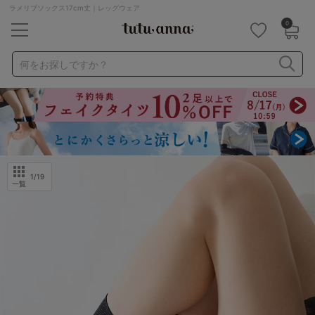
ラメリブソックス17cm丈｜レッグウェア
0
キーワード・品番から探す
検索を閉じる
何をお探しですか？
ナイトブラ
ノンワイヤー
特盛ブラ
チューブトップ
折り畳み
パジャマ
ストッキング
キャミソール
ルームウェア
育乳ブラ
アームカバー
1
/19
一覧
カテゴリから探す
レッグウェア
下着
ルームウェア
ライフスタイル
メンズ
キッズ