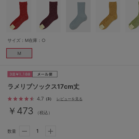
G65
G70
G75
～999円
1,000～1,999円
H70
H75
2,000～2,999円
3,000～3,999円
SS
S
M
サイズ：M
在庫：○
L
LL
3L
4,000円～
3足￥1,188靴下
M
S-AB
S-CD
S-EF
セールアイテムから探す
M-AB
M-CD
M-EF
セールアイテム
L-AB
L-CD
L-EF
ラメリブソックス17cm丈
その他から探す
LL-EF
4.7
（3）
レビューを見る
お気に入り
￥473
（税込）
サイズの表示を閉じる
新着アイテム
数量