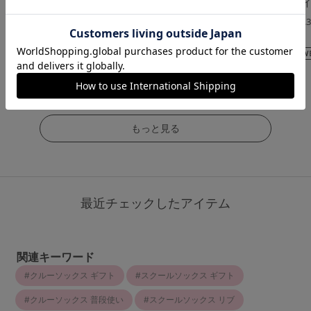
ング(ハイソックス丈)
美肌]素肌感ファンデ級
ング(大きいサイ
伝線しにくいストッキ
4.5
4.
ング
（23件）
（13件）
4.5
（80件）
￥473
￥1,210
(税込)
(税込)
￥649
(税込)
もっと見る
最近チェックしたアイテム
関連キーワード
クルーソックス ギフト
スクールソックス ギフト
クルーソックス 普段使い
スクールソックス リブ