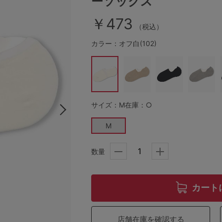
ーソックス
￥473
（税込）
その他から探す
カラー：オフ白(102)
お気に入り
新着アイテム
サイズ：M
在庫：○
ランキング
M
数量
高評価レビューアイテム
WEB限定アイテム
カート
特集ページ
店舗在庫を確認する