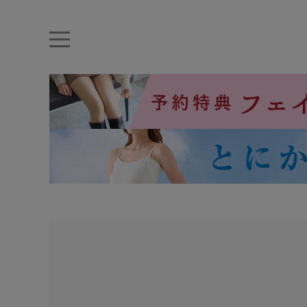
キーワード・品番から探す
ナイトブラ
ノンワイヤー
特盛ブラ
チューブトップ
折り畳
キャミソール
ルームウェア
育乳ブラ
アームカバー
カテゴリから探す
レッグウェア
下着