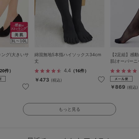
キング(大きいサ
綿混無地5本指ハイソックス34cm
【2足組】感
丈
肌(オーバーニ
4.4
20件）
（16件）
￥473
(税込)
￥869
(税込)
もっと見る