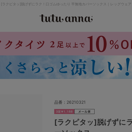
[ラクピタッ]脱げずにラク！口ゴムゆったり 平無地カバーソックス｜レッグウェア
検索を閉じる
価格帯から探す
～999円
み
パジャマ
ストッキング
2,000～2,999円
4,000円～
品番：
26210321
セールアイテムから探す
[ラクピタッ]脱げずに
セールアイテム