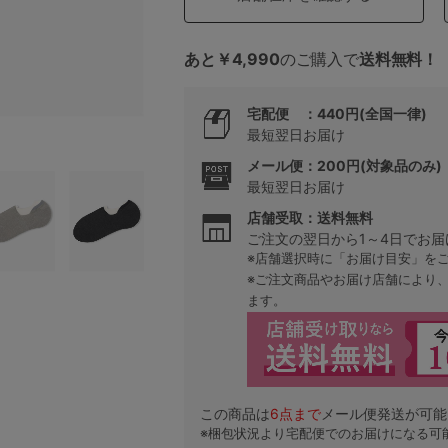
あと￥4,990
のご購入で
送料無料！
5
宅配便 ：440円(全国一律)
0
最短翌日お届け
0
C85
メール便：200円(対象品のみ)
最短翌日お届け
0
D85
店舗受取：送料無料
ご注文の翌日から1～4日でお届
※店舗選択時に「お届け目安」を
0
E85
※ご注文商品やお届け店舗により
ます。
0
この商品は
6
点まで
メール便発送が可能
※梱包状況より宅配便でのお届けになる可