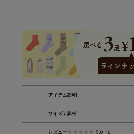
SS
S
M
L
LL
3L
S-AB
S-CD
S-EF
M-AB
M-CD
M-EF
L-AB
L-CD
L-EF
LL-EF
アイテム説明
サイズ / 素材
レビュー
0.0
（0）