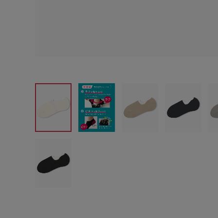
サイズからブラを探す
A60
A65
A70
A7
B65
B70
B75
B8
C65
C70
C75
C8
D65
D70
D75
D8
E65
E70
E75
E8
F65
F70
F75
F8
G65
G70
G75
H70
H75