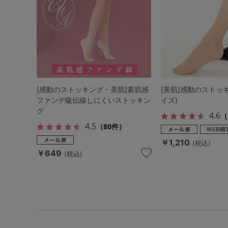
[感動のストッキング・美肌]素肌感
[美肌]感動のストッ
ファンデ級伝線しにくいストッキン
イズ)
グ
4.6
（
4.5
（80件）
￥1,210
(税込)
￥649
(税込)