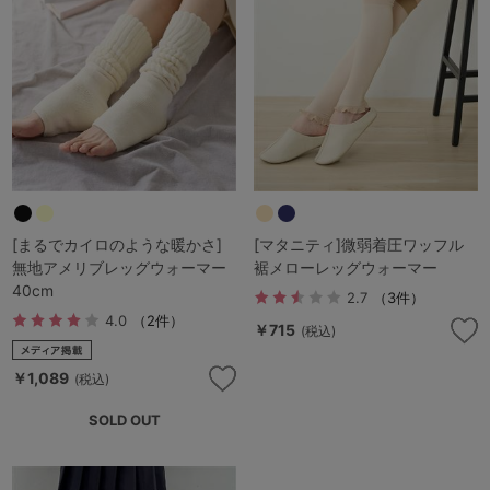
G65
G70
G75
～999円
1,000～1,999円
H70
H75
2,000～2,999円
3,000～3,999円
SS
S
M
L
LL
3L
4,000円～
3足￥1,188靴下
S-AB
S-CD
S-EF
セールアイテムから探す
[まるでカイロのような暖かさ]
[マタニティ]微弱着圧ワッフル
M-AB
M-CD
M-EF
無地アメリブレッグウォーマー
裾メローレッグウォーマー
セールアイテム
40cm
L-AB
L-CD
L-EF
2.7
（3件）
4.0
（2件）
その他から探す
￥715
(税込)
LL-EF
￥1,089
お気に入り
(税込)
サイズの表示を閉じる
SOLD OUT
新着アイテム