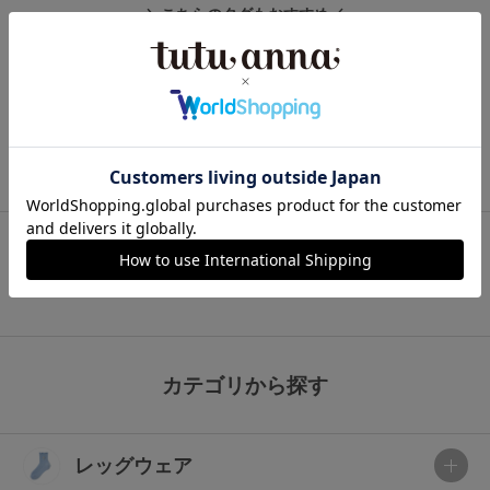
＼こちらのタグもおすすめ／
UVカット 日焼け対策
きもちいいショーツ
ブラジャー 小さく見せる
レッグウォーマー ギフト
柔らかい 裏起毛
二重編み 内側シルク
裾メロー シルク
シルク混 リラックスタイム
柔らかい 起毛
裾メロー 内側シルク
チュチュアンナ公式オンラインストア
レッグウェア
靴下・ソックス
レッグウォーマー
カテゴリから探す
レッグウェア