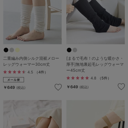
マタニティ
ギフトラッピング
SALE
サイズからブラを探す
A60
A65
A70
A75
二重編み内側シルク混裾メロー
[まるで毛布！のような暖かさ・
レッグウォーマー30cm丈
厚手]無地裏起毛レッグウォーマ
ー45cm丈
B65
B70
B75
B80
4.5
（4件）
4.8
（5件）
C65
C70
C75
C80
C85
￥649
￥649
(税込)
(税込)
D65
D70
D75
D80
D85
すべてのサイズを表示する
E65
E70
E75
E80
E85
F65
F70
F75
F80
価格帯から探す