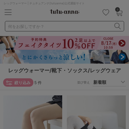
レッグウォーマー | チュチュアンナ[tutuanna]公式通販サイト
0
キーワード・品番から探す
検索を閉じる
何をお探しですか？
ナイトブラ
ノンワイヤー
特盛ブラ
チューブトップ
折り畳み
パジャマ
ストッキング
キャミソール
ルームウェア
育乳ブラ
アームカバー
レッグウォーマー/靴下・ソックス/レッグウェア
絞り込み
5
件
カテゴリから探す
並び替え
レッグウェア
下着
ルームウェア
ライフスタイル
メンズ
キッズ