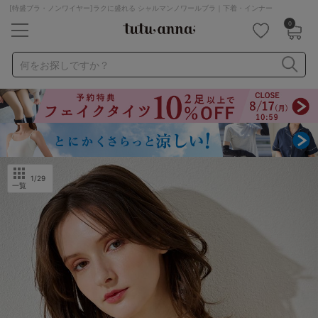
[特盛ブラ・ノンワイヤー]ラクに盛れる シャルマンノワールブラ｜下着・インナー
0
キーワード・品番から探す
検索を閉じる
何をお探しですか？
ナイトブラ
ノンワイヤー
特盛ブラ
チューブトップ
折り畳み
パジャマ
ストッキング
キャミソール
ルームウェア
育乳ブラ
アームカバー
1
/29
一覧
カテゴリから探す
レッグウェア
下着
ルームウェア
ライフスタイル
メンズ
キッズ