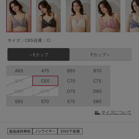
G65
G70
G75
～999円
1,000～1,999円
H70
H75
2,000～2,999円
3,000～3,999円
SS
S
M
サイズ：C65
在庫：○
L
LL
3L
4,000円～
3足￥1,188靴下
～Eカップ
Fカップ～
S-AB
S-CD
S-EF
セールアイテムから探す
A65
A75
B65
B70
M-AB
M-CD
M-EF
セールアイテム
B75
C65
C70
C75
L-AB
L-CD
L-EF
D65
D70
D75
D80
その他から探す
LL-EF
E65
E70
E75
E80
お気に入り
サイズについて
サイズの表示を閉じる
新着アイテム