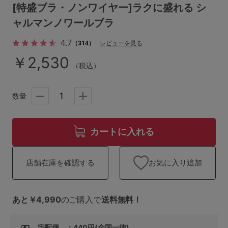
ランキング
[特盛ブラ・ノンワイヤー]ラクに盛れる シ
ャルマンノワールブラ
高評価レビューアイテム
4.7
（314）
レビューを見る
WEB限定アイテム
￥2,530
（税込）
特集ページ
数量
検索を閉じる
カートに入れる
お気に入り追加
店舗在庫を確認する
あと￥4,990
のご購入で
送料無料！
宅配便 ：440円(全国一律)