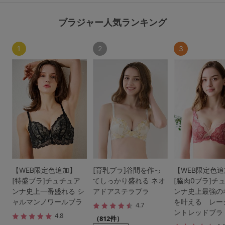
ブラジャー人気ランキング
1
2
3
【WEB限定色追加】
[育乳ブラ]谷間を作っ
【WEB限定色
[特盛ブラ]チュチュア
てしっかり盛れる ネオ
[脇肉0ブラ]チ
ンナ史上一番盛れる シ
アドアステラブラ
ンナ史上最強の
ャルマンノワールブラ
を叶える レー
4.7
ントレッドブラ
4.8
（812件）