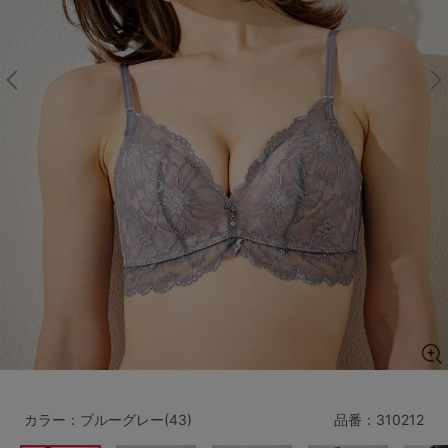
マタニティ
ギフトラッピング
SALE
サイズからブラを探す
A60
A65
A70
A75
B65
B70
B75
B80
C65
C70
C75
C80
C85
D65
D70
D75
D80
D85
すべてのサイズを表示する
E65
E70
E75
E80
E85
F65
F70
F75
F80
カラー：ブルーグレー(43)
品番：
310212
価格帯から探す