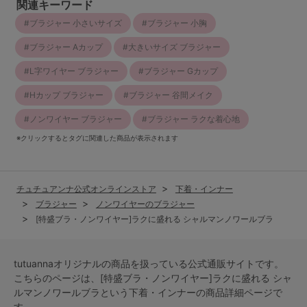
関連キーワード
ブラジャー 小さいサイズ
ブラジャー 小胸
ブラジャー Aカップ
大きいサイズ ブラジャー
L字ワイヤー ブラジャー
ブラジャー Gカップ
Hカップ ブラジャー
ブラジャー 谷間メイク
ノンワイヤー ブラジャー
ブラジャー ラクな着心地
※クリックするとタグに関連した商品が表示されます
チュチュアンナ公式オンラインストア
下着・インナー
ブラジャー
ノンワイヤーのブラジャー
[特盛ブラ・ノンワイヤー]ラクに盛れる シャルマンノワールブラ
tutuannaオリジナルの商品を扱っている公式通販サイトです。
こちらのページは、[特盛ブラ・ノンワイヤー]ラクに盛れる シャ
ルマンノワールブラという
下着・インナー
の商品詳細ページで
す。