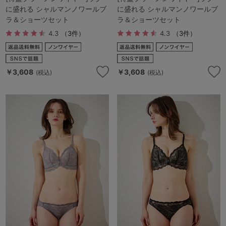
G65
G70
G75
に盛れる シャルマンノワールブ
に盛れる シャルマンノワールブ
ラ＆ショーツセット
ラ＆ショーツセット
～999円
1,000～1,999円
H70
H75
4.3
（3件）
4.3
（3件）
2,000～2,999円
3,000～3,999円
SS
S
M
￥3,608
￥3,608
L
LL
3L
4,000円～
3足￥1,188靴下
(税込)
(税込)
S-AB
S-CD
S-EF
セールアイテムから探す
M-AB
M-CD
M-EF
セールアイテム
L-AB
L-CD
L-EF
その他から探す
LL-EF
お気に入り
サイズの表示を閉じる
新着アイテム