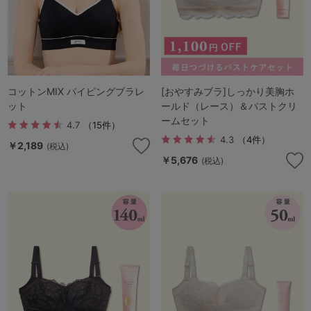
コットンMIX パイピングブラレ
[おやすみブラ]しっかり美胸ホ
ット
ールド（レース）＆バストクリ
ームセット
4.7
（15件）
4.3
（4件）
￥2,189
(税込)
￥5,676
(税込)