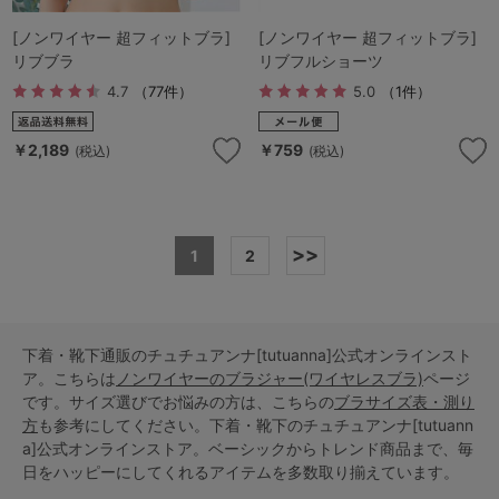
[ノンワイヤー 超フィットブラ]
[ノンワイヤー 超フィットブラ]
リブブラ
リブフルショーツ
4.7
（77件）
5.0
（1件）
￥2,189
￥759
(税込)
(税込)
>>
1
2
下着・靴下通販のチュチュアンナ[tutuanna]公式オンラインスト
ア。こちらは
ノンワイヤーのブラジャー(ワイヤレスブラ)
ページ
です。サイズ選びでお悩みの方は、こちらの
ブラサイズ表・測り
方
も参考にしてください。下着・靴下のチュチュアンナ[tutuann
a]公式オンラインストア。ベーシックからトレンド商品まで、毎
日をハッピーにしてくれるアイテムを多数取り揃えています。