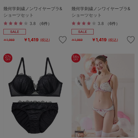
幾何学刺繍ノンワイヤーブラ&
幾何学刺繍ノンワイヤーブラ&
ショーツセット
ショーツセット
3.8
（6件）
3.8
（6件）
￥1,419
￥1,419
(税込)
(税込)
￥1,969
￥1,969
27
56
%
%
OFF
OFF