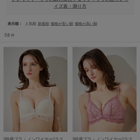
イズ表・測り方
マタニティ
ギフトラッピング
表示順
人気順
新着順
価格が安い順
価格が高い順
SALE
58
件
サイズからブラを探す
A60
A65
A70
A75
B65
B70
B75
B80
C65
C70
C75
C80
C85
D65
D70
D75
D80
D85
すべてのサイズを表示する
E65
E70
E75
E80
E85
F65
F70
F75
F80
価格帯から探す
[特盛ブラ・ノンワイヤー]ラク
[特盛ブラ・ノンワイヤー]ラク