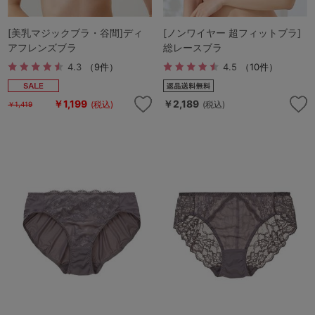
[美乳マジックブラ・谷間]ディ
[ノンワイヤー 超フィットブラ]
アフレンズブラ
総レースブラ
4.3
（9件）
4.5
（10件）
￥1,199
￥2,189
(税込)
(税込)
￥1,419