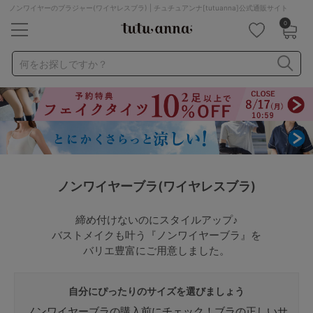
ノンワイヤーのブラジャー(ワイヤレスブラ) | チュチュアンナ[tutuanna]公式通販サイト
0
キーワード・品番から探す
検索を閉じる
何をお探しですか？
ナイトブラ
ノンワイヤー
特盛ブラ
チューブトップ
折り畳み
パジャマ
ストッキング
キャミソール
ルームウェア
育乳ブラ
アームカバー
ノンワイヤーブラ(ワイヤレスブラ)
カテゴリから探す
締め付けないのにスタイルアップ♪
バストメイクも叶う『ノンワイヤーブラ』を
レッグウェア
下着
バリエ豊富にご用意しました。
ルームウェア
ライフスタイル
自分にぴったりのサイズを選びましょう
メンズ
キッズ
ノンワイヤーブラの購入前にチェック！ブラの正しいサ