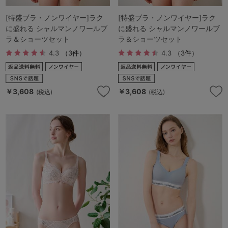
ランキング
[特盛ブラ・ノンワイヤー]ラク
[特盛ブラ・ノンワイヤー]ラク
高評価レビューアイテム
に盛れる シャルマンノワールブ
に盛れる シャルマンノワールブ
ラ＆ショーツセット
ラ＆ショーツセット
WEB限定アイテム
4.3
（3件）
4.3
（3件）
特集ページ
￥3,608
￥3,608
(税込)
(税込)
検索を閉じる