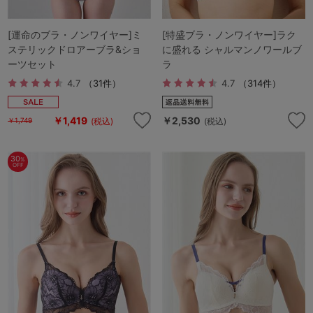
[運命のブラ・ノンワイヤー]ミ
[特盛ブラ・ノンワイヤー]ラク
ステリックドロアーブラ&ショ
に盛れる シャルマンノワールブ
ーツセット
ラ
4.7
（31件）
4.7
（314件）
￥1,419
￥2,530
(税込)
(税込)
￥1,749
30
%
OFF