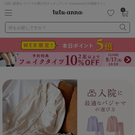
入院に最適なパジャマの選び方|チュチュアンナ [tutuanna]公式通販サイト
0
キーワード・品番から探す
検索を閉じる
何をお探しですか？
ナイトブラ
ノンワイヤー
特盛ブラ
チューブトップ
折り畳み
パジャマ
ストッキング
キャミソール
ルームウェア
育乳ブラ
アームカバー
カテゴリから探す
レッグウェア
下着
ルームウェア
ライフスタイル
メンズ
キッズ