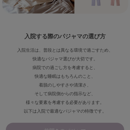
マタニティ
ギフトラッピング
SALE
入院する際のパジャマの選び方
サイズからブラを探す
入院生活は、普段とは異なる環境で過ごすため、
快適なパジャマ選びが大切です。
A60
A65
A70
A75
病院での過ごし方を考慮すると、
B65
B70
B75
B80
快適な睡眠はもちろんのこと、
C65
C70
C75
C80
C85
着脱のしやすさや清潔さ、
そして病院側からの指示など、
D65
D70
D75
D80
D85
様々な要素を考慮する必要があります。
すべてのサイズを表示する
E65
E70
E75
E80
E85
以下は入院で最適なパジャマの特徴です。
F65
F70
F75
F80
価格帯から探す