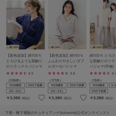
【新色追加】綿100％
【新色追加】綿100％
綿100％ とろ
とろけるような肌触り
ふんわりやさしいダブ
な肌触りのリラ
のリラックスパジャマ
ルガーゼパジャマ
パジャマ(半袖)
4.5
4.6
4.
（206件）
（171件）
（15件）
￥3,390
￥3,390
￥3,390
(税込)
(税込)
(税込)
下着・靴下通販のチュチュアンナ[tutuanna]公式オンラインスト