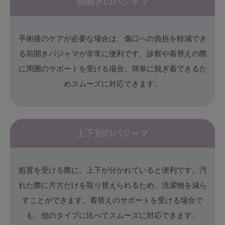
前開きのパジャマ
G65
G70
G75
～999円
1,000～1,999円
H70
H75
手術後のケアが必要な場合は、傷口への負担を軽減でき
2,000～2,999円
3,000～3,999円
SS
S
M
る前開きパジャマが非常に便利です。診察や着替えの際
に周囲のサポートを受ける場合、簡単に脱ぎ着できるた
L
LL
3L
4,000円～
3足￥1,188靴下
めスムーズに対応できます。
S-AB
S-CD
S-EF
セールアイテムから探す
M-AB
M-CD
M-EF
セールアイテム
上下別のパジャマ
L-AB
L-CD
L-EF
その他から探す
LL-EF
処置を受ける際に、上下が分かれていると便利です。汚
お気に入り
れた際に片方だけを取り替えられるため、洗濯物を減ら
サイズの表示を閉じる
新着アイテム
すことができます。着替えのサポートを受ける場合で
も、他のタイプに比べてスムーズに対応できます。