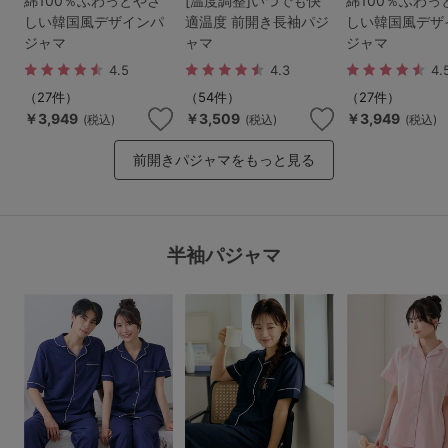
綿100％ふわっとやさ
[温度調整]いつでも快
綿100％ふわっ
しい韓国風デザインパ
適温度 前開き長袖パジ
しい韓国風デザ
ジャマ
ャマ
ジャマ
4.5
4.3
4.
（27件）
（54件）
（27件）
￥3,949
￥3,509
￥3,949
(税込)
(税込)
(税込)
前開きパジャマをもっと見る
半袖パジャマ