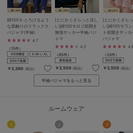
綿100％ とろけるよう
[とにかくさらっと涼し
[とにかくさら
な肌触りのリラックス
い]綿100％ロゴ前開き
い]綿100％ワ
パジャマ(半袖)
無地サッカー半袖パジ
ト前開きサッカ
ャマ
パジャマ
4.7
4.2
4.
（15件）
（85件）
（33件）
￥3,509
￥3,509
￥3,390
(税込)
(税込)
(税込)
半袖パジャマをもっと見る
ルームウェア
1
2
3