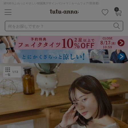
綿100％ふわっとやさしい韓国風デザインパジャマ｜ルームウェア(部屋着)
0
キーワード・品番から探す
検索を閉じる
何をお探しですか？
ナイトブラ
ノンワイヤー
特盛ブラ
チューブトップ
折り畳み
パジャマ
ストッキング
キャミソール
ルームウェア
育乳ブラ
アームカバー
1
/13
一覧
カテゴリから探す
レッグウェア
下着
ルームウェア
ライフスタイル
メンズ
キッズ