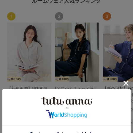
ルームウェア人気ランキング
1
2
3
【新色追加】綿100％
[とにかくさらっと涼し
【新色追加】綿1
ふんわりやさしいダブ
い]綿100％ロゴ前開き
とろけるような
ルガーゼパジャマ
無地サッカー半袖パジ
のリラックスパ
ャマ
4.6
4.
4.2
（171件）
（206件）
（85件）