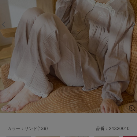
マタニティ
ギフトラッピング
SALE
サイズからブラを探す
A60
A65
A70
A75
B65
B70
B75
B80
C65
C70
C75
C80
C85
D65
D70
D75
D80
D85
すべてのサイズを表示する
E65
E70
E75
E80
E85
F65
F70
F75
F80
カラー：サンド(139)
品番：
24320010
価格帯から探す