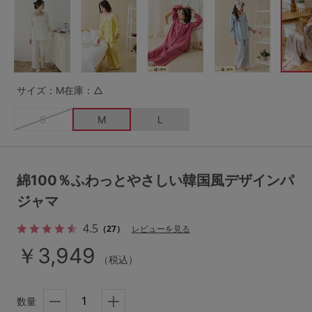
G65
G70
G75
～999円
1,000～1,999円
H70
H75
2,000～2,999円
3,000～3,999円
SS
S
M
サイズ：M
在庫：△
L
LL
3L
4,000円～
3足￥1,188靴下
S
M
L
S-AB
S-CD
S-EF
セールアイテムから探す
M-AB
M-CD
M-EF
セールアイテム
綿100％ふわっとやさしい韓国風デザインパ
L-AB
L-CD
L-EF
ジャマ
その他から探す
LL-EF
4.5
（27）
レビューを見る
お気に入り
￥3,949
サイズの表示を閉じる
（税込）
新着アイテム
数量