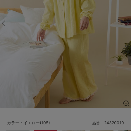
マタニティ
ギフトラッピング
SALE
サイズからブラを探す
A60
A65
A70
A75
B65
B70
B75
B80
C65
C70
C75
C80
C85
D65
D70
D75
D80
D85
すべてのサイズを表示する
E65
E70
E75
E80
E85
F65
F70
F75
F80
カラー：イエロー(105)
品番：
24320010
価格帯から探す