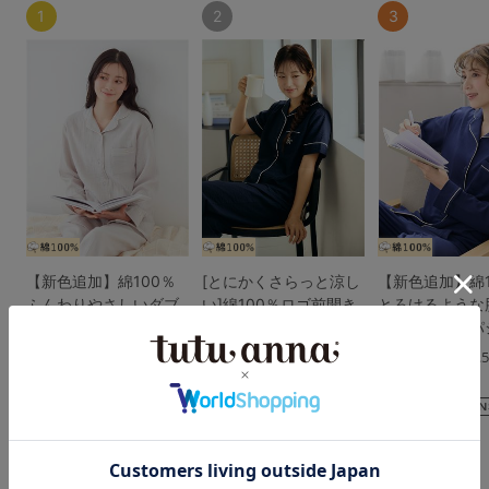
1
2
3
【新色追加】綿100％
[とにかくさらっと涼し
【新色追加】綿1
ふんわりやさしいダブ
い]綿100％ロゴ前開き
とろけるような
ルガーゼパジャマ
無地サッカー半袖パジ
のリラックスパ
ャマ
4.6
4.
4.2
（171件）
（206件）
（85件）
￥3,509
￥3,390
￥3,390
(税込)
(税込)
(税込)