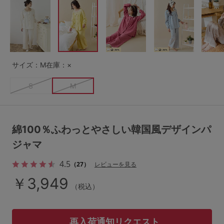
G65
G70
G75
～999円
1,000～1,999円
H70
H75
2,000～2,999円
3,000～3,999円
SS
S
M
サイズ：M
在庫：×
L
LL
3L
4,000円～
3足￥1,188靴下
S
M
S-AB
S-CD
S-EF
セールアイテムから探す
M-AB
M-CD
M-EF
セールアイテム
綿100％ふわっとやさしい韓国風デザインパ
L-AB
L-CD
L-EF
ジャマ
その他から探す
LL-EF
4.5
（27）
レビューを見る
お気に入り
￥3,949
サイズの表示を閉じる
（税込）
新着アイテム
再入荷通知リクエスト