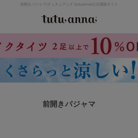
前開きパジャマ|チュチュアンナ [tutuanna]公式通販サイト
検索を閉じる
価格帯から探す
～999円
み
パジャマ
ストッキング
2,000～2,999円
4,000円～
前開きパジャマ
セールアイテムから探す
セールアイテム