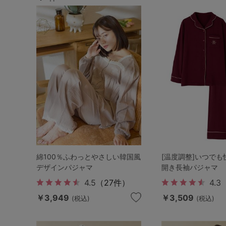
ルームウェア
ライフスタイル
メンズ
キッズ
マタニティ
ギフトラッピング
綿100％ふわっとやさしい韓国風
[温度調整]いつでも
デザインパジャマ
開き長袖パジャマ
4.5
（27件）
4.3
SALE
￥3,949
￥3,509
(税込)
(税込)