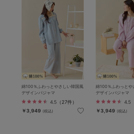
サイズからブラを探す
A60
A65
A70
A7
B65
B70
B75
B8
C65
C70
C75
C8
D65
D70
D75
D8
E65
E70
E75
E8
綿100％ふわっとやさしい韓国風
綿100％ふわっと
F65
F70
F75
F8
デザインパジャマ
デザインパジャマ
4.5
（27件）
4.5
G65
G70
G75
￥3,949
￥3,949
(税込)
(税込)
H70
H75