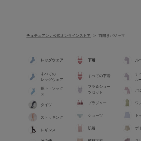
SS
S
M
L
LL
3L
S-AB
S-CD
S-EF
チュチュアンナ公式オンラインストア
前開きパジャマ
M-AB
M-CD
M-EF
レッグウェア
下着
ル
L-AB
L-CD
L-EF
すべての
す
すべての下着
LL-EF
レッグウェア
ル
ブラ＆ショー
靴下・ソック
パ
ツセット
ス
ブラジャー
ワ
タイツ
ショーツ
ト
ストッキング
肌着
ボ
レギンス
その他
補整下着
ス