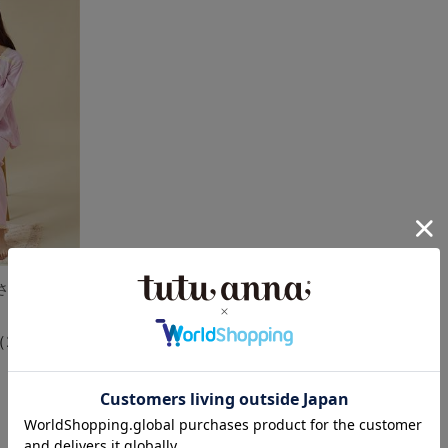
5
0
0
C85
0
D85
0
E85
やさしい韓国風
0
（27件）