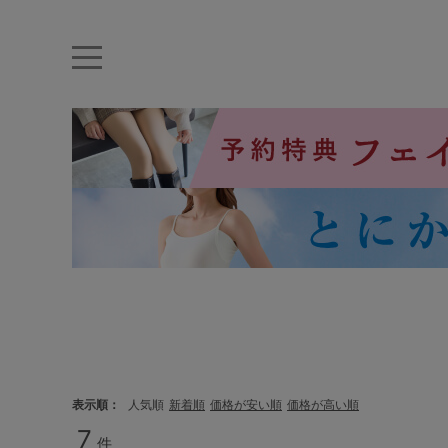
キーワード・品番から探す
ナイトブラ
ノンワイヤー
特盛ブラ
チューブトップ
折り畳
キャミソール
ルームウェア
育乳ブラ
アームカバー
カテゴリから探す
レッグウェア
下着
表示順
人気順
新着順
価格が安い順
価格が高い順
7
件