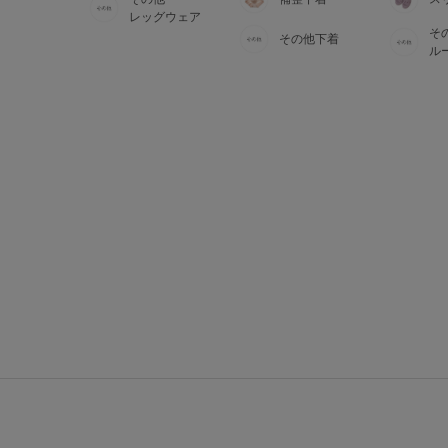
レッグウェア
そ
その他下着
ル