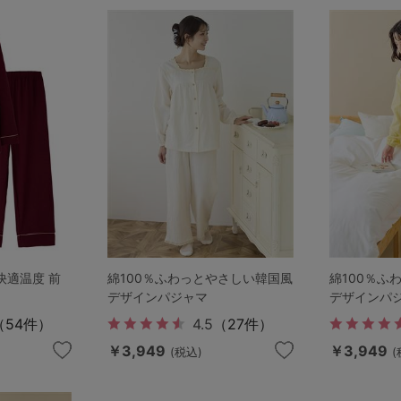
その他から探す
お気に入り
新着アイテム
ランキング
快適温度 前
綿100％ふわっとやさしい韓国風
綿100％ふ
高評価レビューアイテム
デザインパジャマ
デザインパ
（54件）
4.5
（27件）
WEB限定アイテム
￥3,949
￥3,949
(税込)
(
特集ページ