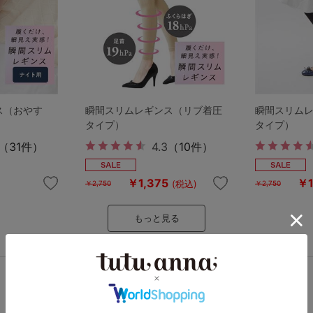
ス（おやす
瞬間スリムレギンス（リブ着圧
瞬間スリム
）
タイプ）
タイプ）
（31件）
4.3
（10件）
￥1,375
￥1
(税込)
￥2,750
￥2,750
もっと見る
きれいを叶える ふっくら育乳ブラ