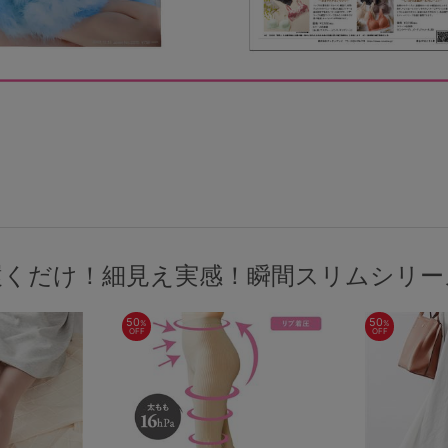
履くだけ！細見え実感！瞬間スリムシリー
検索を閉じる
50
50
%
%
OFF
OFF