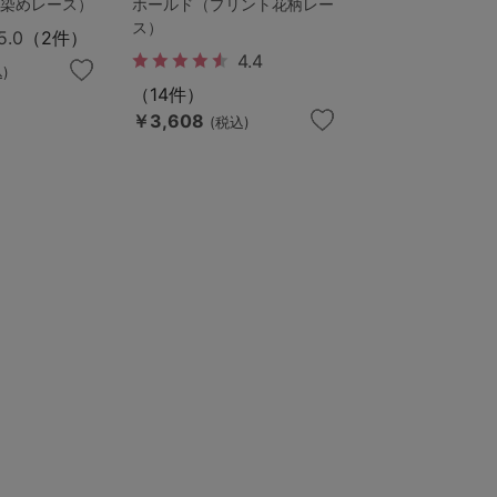
浴染めレース）
ホールド（プリント花柄レー
ス）
5.0
（2件）
4.4
)
（14件）
￥3,608
(税込)