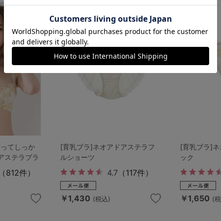
作ってしっか
[育乳ブラ]ネオアドアステラフ
[育乳ブラ]
アステラブラ
ルショーツ
ック
（812件）
4.7
（117件）
￥1,430
￥1,650
(税込)
(