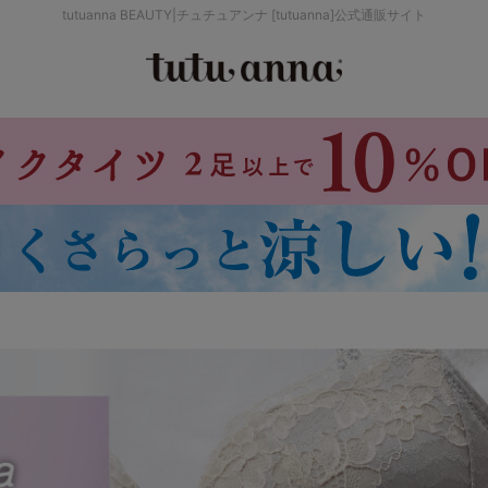
tutuanna BEAUTY|チュチュアンナ [tutuanna]公式通販サイト
検索を閉じる
価格帯から探す
～999円
み
パジャマ
ストッキング
2,000～2,999円
4,000円～
セールアイテムから探す
セールアイテム