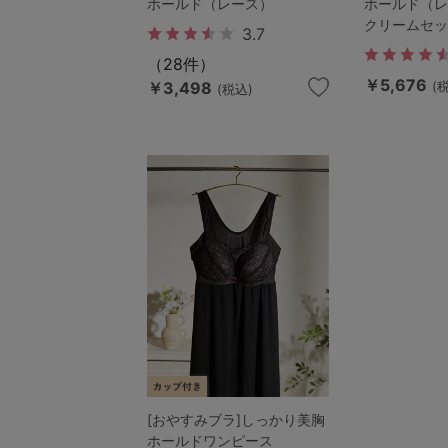
ホールド（レース）
ホールド（レ
クリームセッ
3.7
（28件）
￥5,676
￥3,498
(
(税込)
[おやすみブラ]しっかり美胸
ホールドワンピース