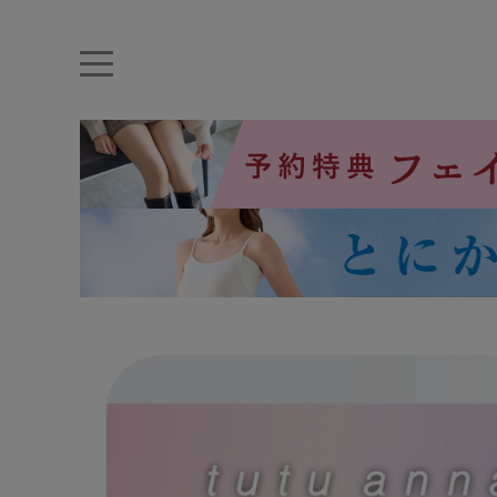
キーワード・品番から探す
ナイトブラ
ノンワイヤー
特盛ブラ
チューブトップ
折り畳
キャミソール
ルームウェア
育乳ブラ
アームカバー
カテゴリから探す
レッグウェア
下着