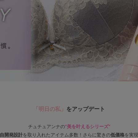
その他から探す
お気に入り
新着アイテム
ランキング
高評価レビューアイテム
「明日の私」
をアップデート
WEB限定アイテム
チュチュアンナの
”美を叶えるシリーズ”
特集ページ
自開発設計
を取り入れたアイテム多数！
さらに驚きの
低価格
を実