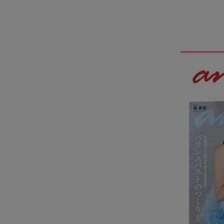
サイズからブラを探す
A60
A65
A70
A7
B65
B70
B75
B8
C65
C70
C75
C8
D65
D70
D75
D8
E65
E70
E75
E8
F65
F70
F75
F8
G65
G70
G75
H70
H75