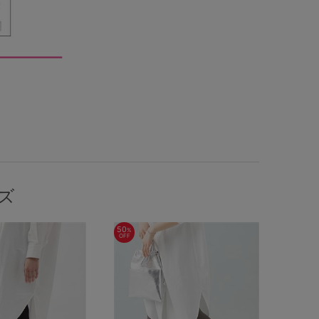
ズ
50
%
OFF