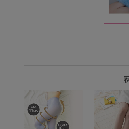
SS
S
M
L
LL
3L
S-AB
S-CD
S-EF
M-AB
M-CD
M-EF
L-AB
L-CD
L-EF
LL-EF