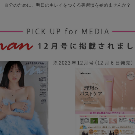
自分のために。明日のキレイをつくる美習慣を始めませんか？
5
0
0
C85
0
D85
0
E85
0