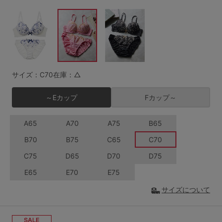
G65
G70
G75
～999円
1,000～1,999円
H70
H75
2,000～2,999円
3,000～3,999円
SS
S
M
L
LL
3L
4,000円～
3足￥1,188靴下
サイズ：C70
在庫：△
S-AB
S-CD
S-EF
セールアイテムから探す
～Eカップ
Fカップ～
M-AB
M-CD
M-EF
セールアイテム
A65
A70
A75
B65
L-AB
L-CD
L-EF
B70
B75
C65
C70
その他から探す
LL-EF
C75
D65
D70
D75
お気に入り
E65
E70
E75
サイズの表示を閉じる
サイズについて
新着アイテム