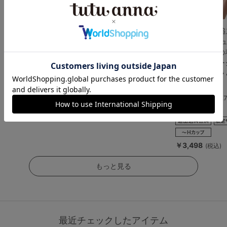
[運命のブラ]シリーズ
[特盛ブラ]チュチュア
【WEB限定色
人気No.1 ジェマリエー
ンナ史上一番盛れる シ
[脇肉0ブラ]チ
ルブラ＆ショーツセッ
ャルマンノワールブラ
ンナ史上最強の
ト
＆ショーツセット
を叶える レー
ントレッドブラ
4.6
5.0
ーツセット
（267件）
（2件）
4.
（27件）
￥3,289
￥3,608
(税込)
(税込)
￥3,498
(税込)
もっと見る
最近チェックしたアイテム