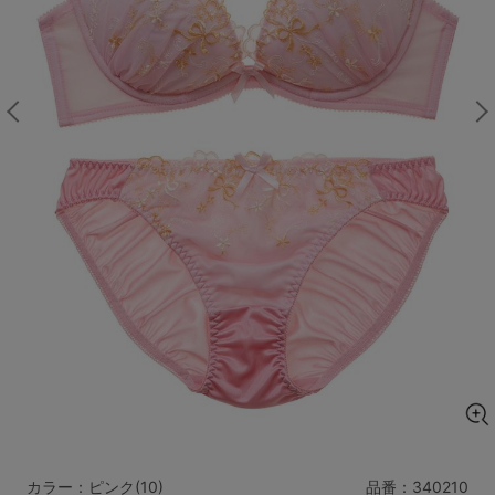
マタニティ
ギフトラッピング
SALE
サイズからブラを探す
A60
A65
A70
A75
B65
B70
B75
B80
C65
C70
C75
C80
C85
D65
D70
D75
D80
D85
すべてのサイズを表示する
E65
E70
E75
E80
E85
F65
F70
F75
F80
価格帯から探す
カラー：ピンク(10)
品番：
340210