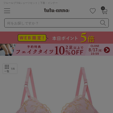
フルールブラ&ショーツセット｜下着・インナー
0
キーワード・品番から探す
検索を閉じる
何をお探しですか？
ナイトブラ
ノンワイヤー
特盛ブラ
チューブトップ
折り畳み
パジャマ
ストッキング
キャミソール
ルームウェア
育乳ブラ
アームカバー
1
/6
一覧
カテゴリから探す
レッグウェア
下着
ルームウェア
ライフスタイル
メンズ
キッズ