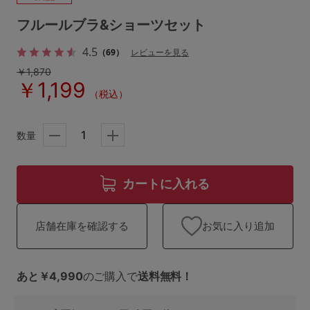
ランキング
フルールブラ&ショーツセット
高評価レビューアイテム
4.5
（69）
レビューを見る
WEB限定アイテム
￥1,870
￥1,199
（税込）
特集ページ
数量
検索を閉じる
カートに入れる
お気に入り追加
店舗在庫を確認する
あと￥4,990
のご購入で
送料無料！