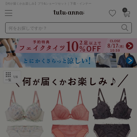
【何が届くかお楽しみ】ブラ&ショーツセット｜下着・インナー
0
キーワード・品番から探す
検索を閉じる
何をお探しですか？
ナイトブラ
ノンワイヤー
特盛ブラ
チューブトップ
折り畳み
パジャマ
ストッキング
キャミソール
ルームウェア
育乳ブラ
アームカバー
1
/6
一覧
カテゴリから探す
レッグウェア
下着
ルームウェア
ライフスタイル
メンズ
キッズ