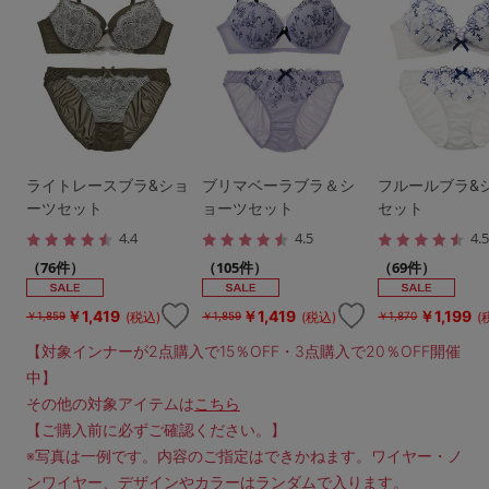
ライトレースブラ&ショ
ブリマベーラブラ＆シ
フルールブラ&
ーツセット
ョーツセット
セット
4.4
4.5
4.
（76件）
（105件）
（69件）
￥1,419
￥1,419
￥1,199
(税込)
(税込)
(
￥1,859
￥1,859
￥1,870
【対象インナーが2点購入で15％OFF・3点購入で20％OFF開催
中】
その他の対象アイテムは
こちら
【ご購入前に必ずご確認ください。】
※写真は一例です。内容のご指定はできかねます。ワイヤー・ノ
ンワイヤー、デザインやカラーはランダムで入ります。