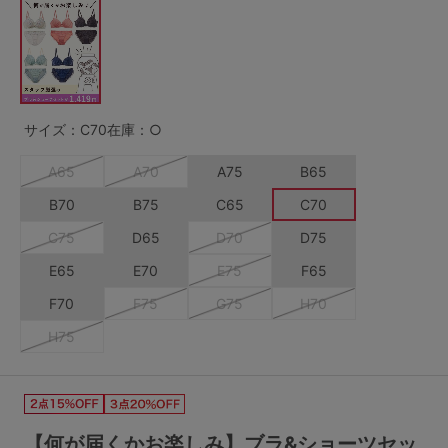
G65
G70
G75
～999円
1,000～1,999円
H70
H75
2,000～2,999円
3,000～3,999円
SS
S
M
サイズ：C70
在庫：○
L
LL
3L
4,000円～
3足￥1,188靴下
A65
A70
A75
B65
S-AB
S-CD
S-EF
セールアイテムから探す
B70
B75
C65
C70
M-AB
M-CD
M-EF
C75
D65
D70
D75
セールアイテム
E65
E70
E75
F65
L-AB
L-CD
L-EF
その他から探す
F70
F75
G75
H70
LL-EF
H75
お気に入り
サイズの表示を閉じる
新着アイテム
【何が届くかお楽しみ】ブラ&ショーツセッ