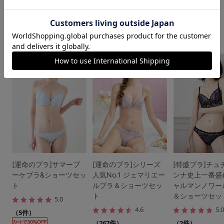
ブラ＆ショーツセット人気ランキング
1
2
3
[運命のブラ]サマーブ
[運命のブラ]シリーズ
[特盛ブラ]チュ
ーケブラ&ショーツセッ
人気No.1 ジェマリエー
ンナ史上一番盛
ト
ルブラ＆ショーツセッ
ャルマンノワー
ト
＆ショーツセッ
5.0
4.6
5.
（5件）
（267件）
（2件）