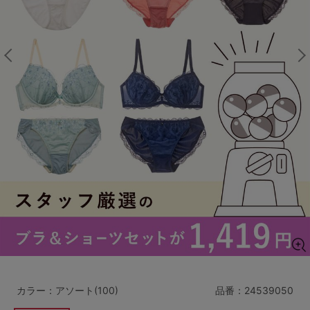
マタニティ
ギフトラッピング
SALE
サイズからブラを探す
A60
A65
A70
A75
B65
B70
B75
B80
C65
C70
C75
C80
C85
D65
D70
D75
D80
D85
すべてのサイズを表示する
E65
E70
E75
E80
E85
F65
F70
F75
F80
カラー：アソート(100)
品番：
24539050
価格帯から探す