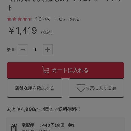
ランキング
ト
高評価レビューアイテム
4.6
（66）
レビューを見る
￥1,419
WEB限定アイテム
（税込）
特集ページ
数量
検索を閉じる
カートに入れる
お気に入り追加
店舗在庫を確認する
あと￥4,990
のご購入で
送料無料！
宅配便 ：440円(全国一律)