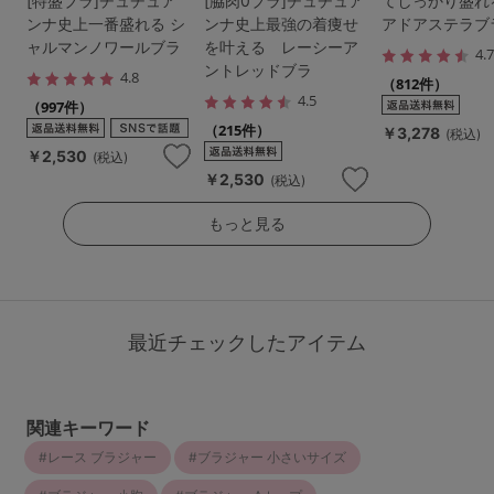
[特盛ブラ]チュチュア
[脇肉0ブラ]チュチュア
てしっかり盛れ
ンナ史上一番盛れる シ
ンナ史上最強の着痩せ
アドアステラブ
ャルマンノワールブラ
を叶える レーシーア
4.
ントレッドブラ
4.8
（812件）
4.5
（997件）
（215件）
￥3,278
(税込)
￥2,530
(税込)
￥2,530
(税込)
もっと見る
最近チェックしたアイテム
関連キーワード
レース ブラジャー
ブラジャー 小さいサイズ