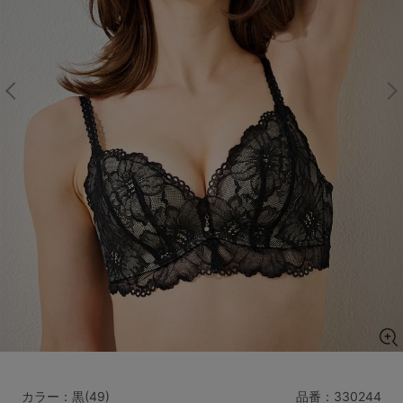
マタニティ
ギフトラッピング
SALE
サイズからブラを探す
A60
A65
A70
A75
B65
B70
B75
B80
C65
C70
C75
C80
C85
D65
D70
D75
D80
D85
すべてのサイズを表示する
E65
E70
E75
E80
E85
F65
F70
F75
F80
価格帯から探す
カラー：黒(49)
品番：
330244