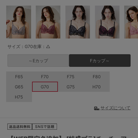
G65
G70
G75
～999円
1,000～1,999円
H70
H75
2,000～2,999円
3,000～3,999円
SS
S
M
L
LL
3L
4,000円～
3足￥1,188靴下
サイズ：G70
在庫：△
S-AB
S-CD
S-EF
セールアイテムから探す
～Eカップ
Fカップ～
M-AB
M-CD
M-EF
セールアイテム
F65
F70
F75
F80
L-AB
L-CD
L-EF
G65
G70
G75
H70
その他から探す
LL-EF
H75
お気に入り
サイズについて
サイズの表示を閉じる
新着アイテム