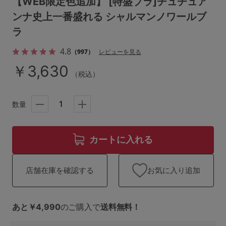
【WEB限定色追加】 [特盛ブラ]チュチュア
ランキング
ンナ史上一番盛れる シャルマンノワールブ
高評価レビューアイテム
ラ
4.8
（997）
レビューを見る
WEB限定アイテム
￥3,630
（税込）
特集ページ
数量
検索を閉じる
カートに入れる
お気に入り追加
店舗在庫を確認する
あと￥4,990
のご購入で
送料無料！