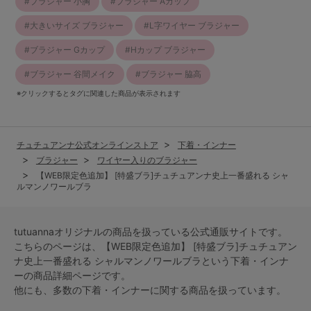
ブラジャー 小胸
ブラジャー Aカップ
大きいサイズ ブラジャー
L字ワイヤー ブラジャー
ブラジャー Gカップ
Hカップ ブラジャー
ブラジャー 谷間メイク
ブラジャー 脇高
※クリックするとタグに関連した商品が表示されます
チュチュアンナ公式オンラインストア
下着・インナー
ブラジャー
ワイヤー入りのブラジャー
【WEB限定色追加】 [特盛ブラ]チュチュアンナ史上一番盛れる シャ
ルマンノワールブラ
tutuannaオリジナルの商品を扱っている公式通販サイトです。
こちらのページは、【WEB限定色追加】 [特盛ブラ]チュチュアン
ナ史上一番盛れる シャルマンノワールブラという
下着・インナ
ー
の商品詳細ページです。
他にも、多数の
下着・インナー
に関する商品を扱っています。