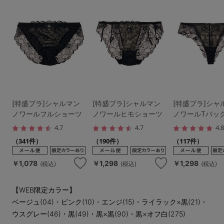
[特盛ブラ]シャルマン
[特盛ブラ]シャルマン
[特盛ブラ]シャ
ノワールフルショーツ
ノワールヒモショーツ
ノワールTバッ
4.7
4.7
4.
（341件）
（190件）
（117件）
￥1,078
￥1,298
￥1,298
(税込)
(税込)
(税込)
【WEB限定カラー】
ベージュ(04)・ピンク(10)・エンジ(15)・ライラック×黒(21)・
ウスグレー(46)・黒(49)・黒×黒(90)・黒×オフ白(275)