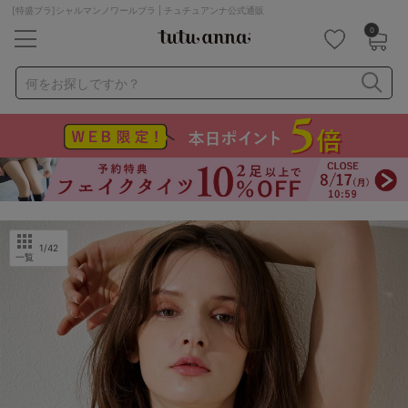
[特盛ブラ]シャルマンノワールブラ | チュチュアンナ公式通販
0
キーワード・品番から探す
検索を閉じる
何をお探しですか？
ナイトブラ
ノンワイヤー
特盛ブラ
チューブトップ
折り畳み
パジャマ
ストッキング
キャミソール
ルームウェア
育乳ブラ
アームカバー
1
/42
一覧
カテゴリから探す
レッグウェア
下着
ルームウェア
ライフスタイル
メンズ
キッズ