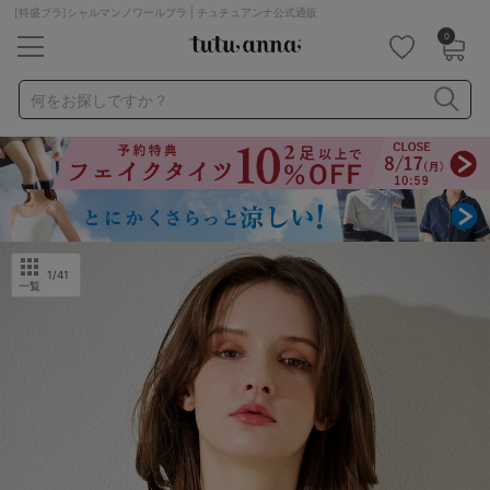
[特盛ブラ]シャルマンノワールブラ | チュチュアンナ公式通販
0
キーワード・品番から探す
検索を閉じる
何をお探しですか？
ナイトブラ
ノンワイヤー
特盛ブラ
チューブトップ
折り畳み
パジャマ
ストッキング
キャミソール
ルームウェア
育乳ブラ
アームカバー
1
/41
一覧
カテゴリから探す
レッグウェア
下着
ルームウェア
ライフスタイル
メンズ
キッズ