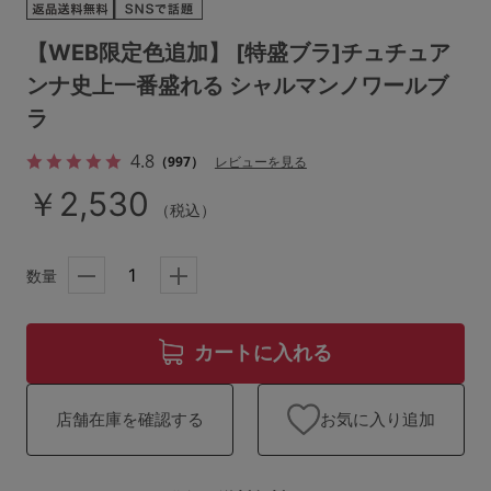
ランキング
【WEB限定色追加】 [特盛ブラ]チュチュア
高評価レビューアイテム
ンナ史上一番盛れる シャルマンノワールブ
WEB限定アイテム
ラ
4.8
（997）
レビューを見る
特集ページ
￥2,530
（税込）
検索を閉じる
数量
カートに入れる
お気に入り追加
店舗在庫を確認する