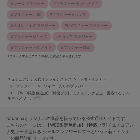
レース ブラジャー
ブラジャー 小さいサイズ
ブラジャー 小胸
ブラジャー Aカップ
大きいサイズ ブラジャー
L字ワイヤー ブラジャー
ブラジャー Gカップ
Hカップ ブラジャー
ブラジャー 谷間メイク
ブラジャー 脇高
※クリックするとタグに関連した商品が表示されます
チュチュアンナ公式オンラインストア
下着・インナー
ブラジャー
ワイヤー入りのブラジャー
【WEB限定色追加】 [特盛ブラ]チュチュアンナ史上一番盛れる シャ
ルマンノワールブラ
tutuannaオリジナルの商品を扱っている公式通販サイトです。
こちらのページは、【WEB限定色追加】 [特盛ブラ]チュチュアン
ナ史上一番盛れる シャルマンノワールブラという
下着・インナ
ー
の商品詳細ページです。