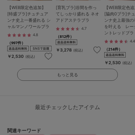
【WEB限定色追加】
[育乳ブラ]谷間を作っ
【WEB限定色
[特盛ブラ]チュチュア
てしっかり盛れる ネオ
[脇肉0ブラ]チ
ンナ史上一番盛れる シ
アドアステラブラ
ンナ史上最強の
ャルマンノワールブラ
を叶える レー
4.7
ントレッドブラ
4.8
（812件）
4.
（997件）
（214件）
￥3,278
(税込)
￥2,530
(税込)
￥2,530
(税込)
もっと見る
最近チェックしたアイテム
関連キーワード