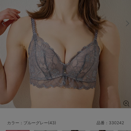
マタニティ
ギフトラッピング
SALE
サイズからブラを探す
A60
A65
A70
A75
B65
B70
B75
B80
C65
C70
C75
C80
C85
D65
D70
D75
D80
D85
すべてのサイズを表示する
E65
E70
E75
E80
E85
F65
F70
F75
F80
カラー：ブルーグレー(43)
品番：
330242
価格帯から探す