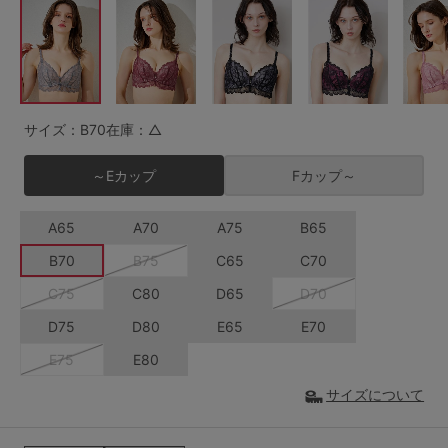
G65
G70
G75
～999円
1,000～1,999円
H70
H75
2,000～2,999円
3,000～3,999円
SS
S
M
サイズ：B70
在庫：△
L
LL
3L
4,000円～
3足￥1,188靴下
～Eカップ
Fカップ～
S-AB
S-CD
S-EF
セールアイテムから探す
A65
A70
A75
B65
M-AB
M-CD
M-EF
セールアイテム
B70
B75
C65
C70
L-AB
L-CD
L-EF
C75
C80
D65
D70
その他から探す
LL-EF
D75
D80
E65
E70
お気に入り
E75
E80
サイズの表示を閉じる
サイズについて
新着アイテム