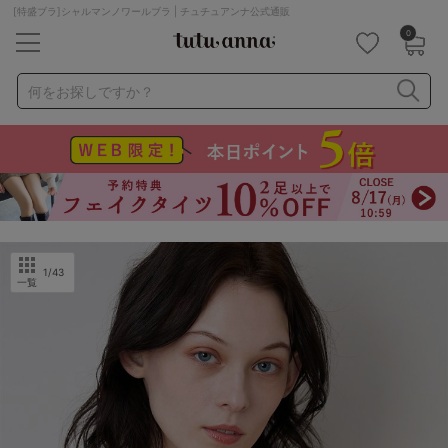
[特盛ブラ]シャルマンノワールブラ | チュチュアンナ公式通販
0
キーワード・品番から探す
検索を閉じる
何をお探しですか？
ナイトブラ
ノンワイヤー
特盛ブラ
チューブトップ
折り畳み
パジャマ
ストッキング
キャミソール
ルームウェア
育乳ブラ
アームカバー
1
/43
一覧
カテゴリから探す
レッグウェア
下着
ルームウェア
ライフスタイル
メンズ
キッズ