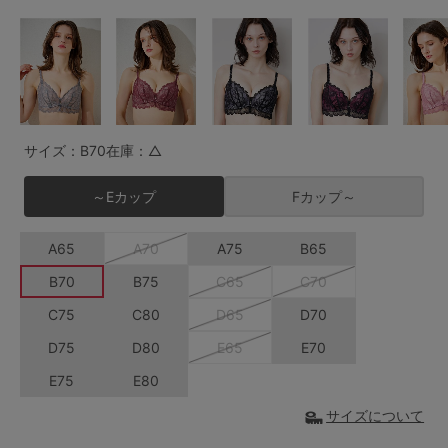
G65
G70
G75
～999円
1,000～1,999円
H70
H75
2,000～2,999円
3,000～3,999円
SS
S
M
L
LL
3L
4,000円～
3足￥1,188靴下
サイズ：B70
在庫：△
S-AB
S-CD
S-EF
セールアイテムから探す
～Eカップ
Fカップ～
M-AB
M-CD
M-EF
セールアイテム
A65
A70
A75
B65
L-AB
L-CD
L-EF
B70
B75
C65
C70
その他から探す
LL-EF
C75
C80
D65
D70
お気に入り
D75
D80
E65
E70
サイズの表示を閉じる
E75
E80
新着アイテム
サイズについて