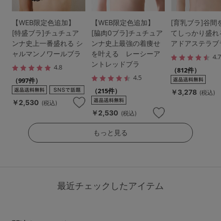
【WEB限定色追加】
【WEB限定色追加】
[育乳ブラ]谷間
[特盛ブラ]チュチュア
[脇肉0ブラ]チュチュア
てしっかり盛れ
ンナ史上一番盛れる シ
ンナ史上最強の着痩せ
アドアステラブ
ャルマンノワールブラ
を叶える レーシーア
4.
ントレッドブラ
4.8
（812件）
4.5
（997件）
（215件）
￥3,278
(税込)
￥2,530
(税込)
￥2,530
(税込)
もっと見る
最近チェックしたアイテム