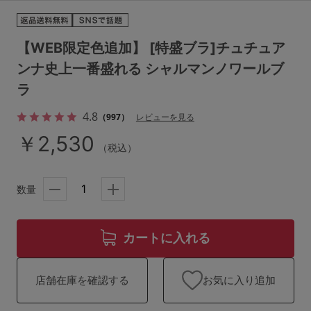
ランキング
高評価レビューアイテム
【WEB限定色追加】 [特盛ブラ]チュチュア
ンナ史上一番盛れる シャルマンノワールブ
WEB限定アイテム
ラ
特集ページ
4.8
（997）
レビューを見る
￥2,530
（税込）
検索を閉じる
数量
カートに入れる
お気に入り追加
店舗在庫を確認する