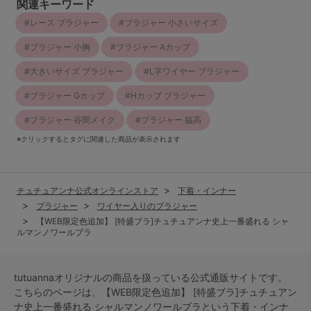
関連キーワード
レース ブラジャー
ブラジャー 小さいサイズ
ブラジャー 小胸
ブラジャー Aカップ
大きいサイズ ブラジャー
L字ワイヤー ブラジャー
ブラジャー Gカップ
Hカップ ブラジャー
ブラジャー 谷間メイク
ブラジャー 脇高
※クリックするとタグに関連した商品が表示されます
チュチュアンナ公式オンラインストア
下着・インナー
ブラジャー
ワイヤー入りのブラジャー
【WEB限定色追加】 [特盛ブラ]チュチュアンナ史上一番盛れる シャ
ルマンノワールブラ
tutuannaオリジナルの商品を扱っている公式通販サイトです。
こちらのページは、【WEB限定色追加】 [特盛ブラ]チュチュアン
ナ史上一番盛れる シャルマンノワールブラという
下着・インナ