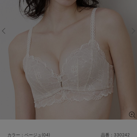
マタニティ
ギフトラッピング
SALE
サイズからブラを探す
A60
A65
A70
A75
B65
B70
B75
B80
C65
C70
C75
C80
C85
D65
D70
D75
D80
D85
すべてのサイズを表示する
E65
E70
E75
E80
E85
F65
F70
F75
F80
価格帯から探す
カラー：ベージュ(04)
品番：
330242