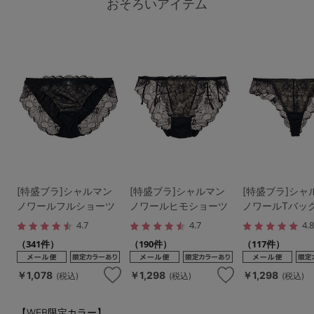
おそろいアイテム
[特盛ブラ]シャルマン
[特盛ブラ]シャルマン
[特盛ブラ]シャ
ノワールフルショーツ
ノワールヒモショーツ
ノワールTバッ
4.7
4.7
4.
（341件）
（190件）
（117件）
￥1,078
￥1,298
￥1,298
(税込)
(税込)
(税込)
【WEB限定カラー】