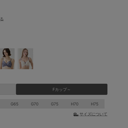
る
Fカップ～
G65
G70
G75
H70
H75
サイズについて