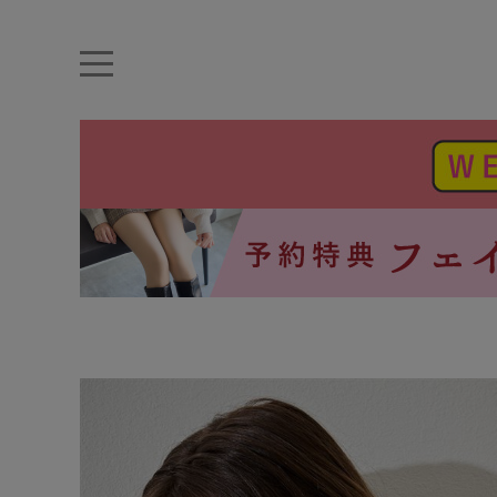
キーワード・品番から探す
ナイトブラ
ノンワイヤー
特盛ブラ
チューブトップ
折り畳
キャミソール
ルームウェア
育乳ブラ
アームカバー
カテゴリから探す
レッグウェア
下着