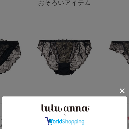
おそろいアイテム
マンノワールフ
[特盛ブラ]シャルマンノワールヒ
[特盛ブラ]
モショーツ
バック
4.7
341件）
（190件）