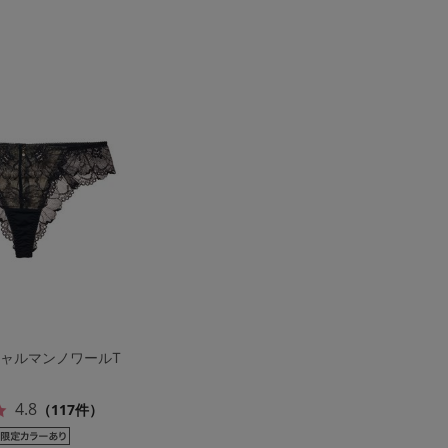
シャルマンノワールT
4.8
（117件）