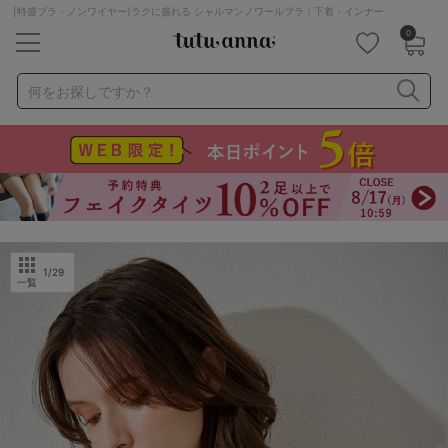
[特盛ブラ・ノンワイヤー]ラクに盛れる シャルマンノワールブラ｜下着・インナー
0
キーワード・品番から探す
検索を閉じる
何をお探しですか？
ナイトブラ
ノンワイヤー
特盛ブラ
チューブトップ
折り畳み
パジャマ
ストッキング
キャミソール
ルームウェア
育乳ブラ
アームカバー
1
/29
一覧
カテゴリから探す
レッグウェア
下着
ルームウェア
ライフスタイル
メンズ
キッズ