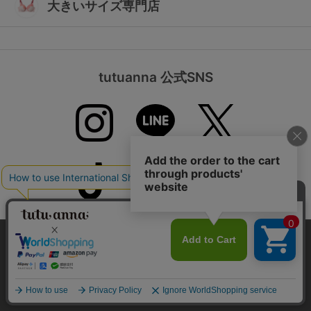
大きいサイズ専門店
tutuanna 公式SNS
本サイトでは、より快適にご利用いただけるようCookieを利用し
ています。詳細については
プライバシポリシー
をご確認くださ
お問い合わせ
い。
承諾する