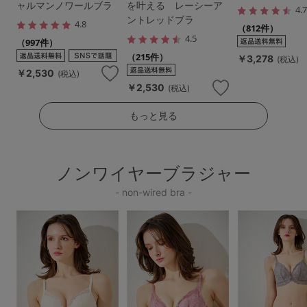
ャルマンノワールブラ
を叶える レーシーア
4.
ントレッドブラ
4.8
（812件）
4.5
（997件）
（215件）
￥3,278
(税込)
￥2,530
(税込)
￥2,530
(税込)
もっと見る
ノンワイヤーブラジャー
- non-wired bra -