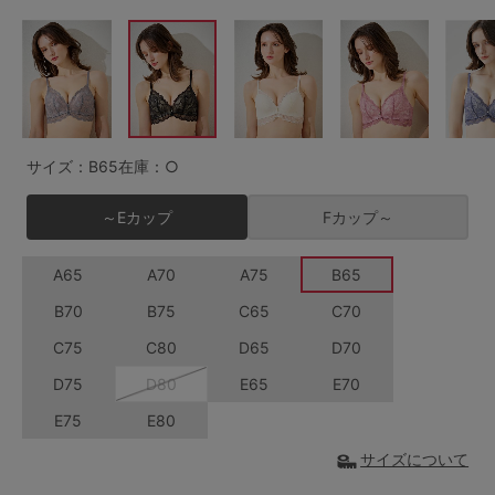
G65
G70
G75
～999円
1,000～1,999円
H70
H75
2,000～2,999円
3,000～3,999円
SS
S
M
L
LL
3L
4,000円～
3足￥1,188靴下
サイズ：B65
在庫：○
S-AB
S-CD
S-EF
セールアイテムから探す
～Eカップ
Fカップ～
M-AB
M-CD
M-EF
セールアイテム
A65
A70
A75
B65
L-AB
L-CD
L-EF
B70
B75
C65
C70
その他から探す
LL-EF
C75
C80
D65
D70
お気に入り
D75
D80
E65
E70
サイズの表示を閉じる
E75
E80
新着アイテム
サイズについて