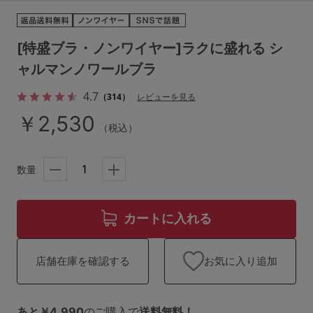
ランキング
高評価レビューアイテム
[特盛ブラ・ノンワイヤー]ラクに盛れる シ
ャルマンノワールブラ
WEB限定アイテム
4.7
（314）
レビューを見る
特集ページ
￥2,530
（税込）
検索を閉じる
数量
カートに入れる
お気に入り追加
店舗在庫を確認する
あと￥4,990
のご購入で
送料無料！