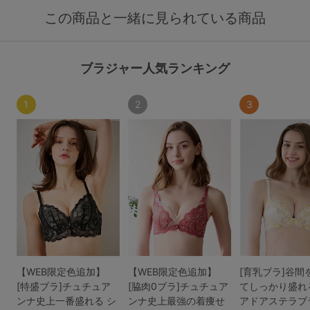
この商品と一緒に見られている商品
ブラジャー人気ランキング
1
2
3
【WEB限定色追加】
【WEB限定色追加】
[育乳ブラ]谷間
[特盛ブラ]チュチュア
[脇肉0ブラ]チュチュア
てしっかり盛れ
ンナ史上一番盛れる シ
ンナ史上最強の着痩せ
アドアステラブ