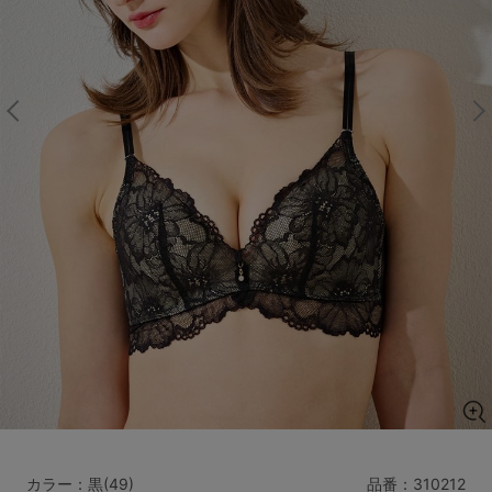
マタニティ
ギフトラッピング
SALE
サイズからブラを探す
A60
A65
A70
A75
B65
B70
B75
B80
C65
C70
C75
C80
C85
D65
D70
D75
D80
D85
すべてのサイズを表示する
E65
E70
E75
E80
E85
F65
F70
F75
F80
価格帯から探す
カラー：黒(49)
品番：
310212