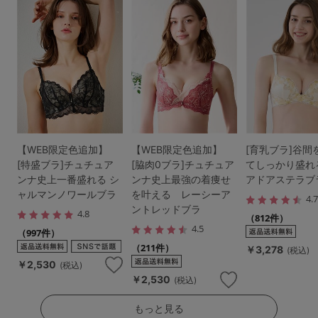
【WEB限定色追加】
【WEB限定色追加】
[育乳ブラ]谷間
[特盛ブラ]チュチュア
[脇肉0ブラ]チュチュア
てしっかり盛れ
ンナ史上一番盛れる シ
ンナ史上最強の着痩せ
アドアステラブ
ャルマンノワールブラ
を叶える レーシーア
4.
ントレッドブラ
4.8
（812件）
4.5
（997件）
（211件）
￥3,278
(税込)
￥2,530
(税込)
￥2,530
(税込)
もっと見る