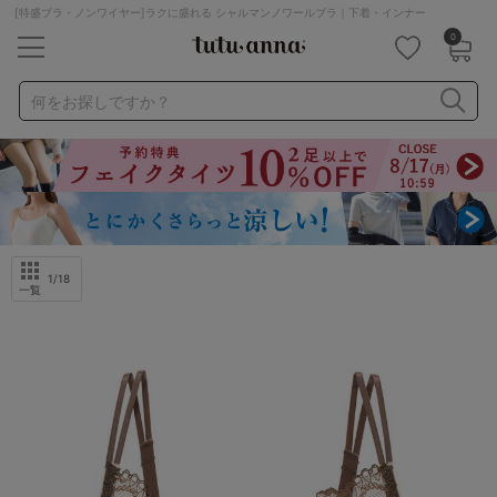
[特盛ブラ・ノンワイヤー]ラクに盛れる シャルマンノワールブラ｜下着・インナー
0
キーワード・品番から探す
検索を閉じる
何をお探しですか？
ナイトブラ
ノンワイヤー
特盛ブラ
チューブトップ
折り畳み
パジャマ
ストッキング
キャミソール
ルームウェア
育乳ブラ
アームカバー
1
/18
一覧
カテゴリから探す
レッグウェア
下着
ルームウェア
ライフスタイル
メンズ
キッズ