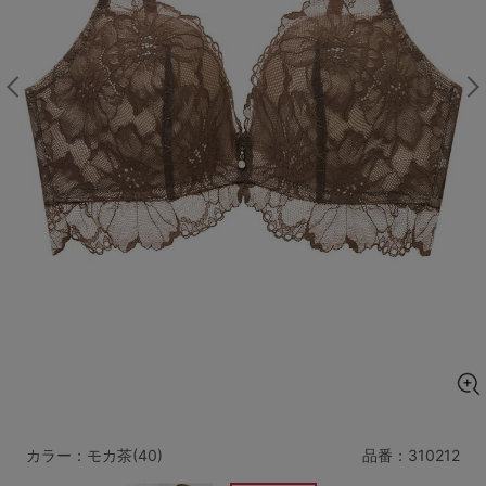
マタニティ
ギフトラッピング
SALE
サイズからブラを探す
A60
A65
A70
A75
B65
B70
B75
B80
C65
C70
C75
C80
C85
D65
D70
D75
D80
D85
すべてのサイズを表示する
E65
E70
E75
E80
E85
F65
F70
F75
F80
カラー：モカ茶(40)
品番：
310212
価格帯から探す