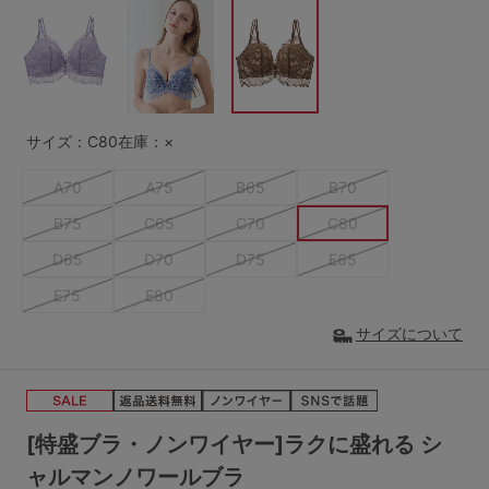
G65
G70
G75
～999円
1,000～1,999円
H70
H75
2,000～2,999円
3,000～3,999円
SS
S
M
サイズ：C80
在庫：×
L
LL
3L
4,000円～
3足￥1,188靴下
A70
A75
B65
B70
S-AB
S-CD
S-EF
セールアイテムから探す
B75
C65
C70
C80
M-AB
M-CD
M-EF
D65
D70
D75
E65
セールアイテム
E75
E80
L-AB
L-CD
L-EF
その他から探す
サイズについて
LL-EF
お気に入り
サイズの表示を閉じる
新着アイテム
[特盛ブラ・ノンワイヤー]ラクに盛れる シ
ャルマンノワールブラ