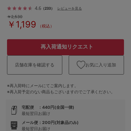
ランキング
4.6
（233）
レビューを見る
高評価レビューアイテム
￥2,530
￥1,199
（税込）
WEB限定アイテム
特集ページ
再入荷通知リクエスト
お気に入り追加
店舗在庫を確認する
検索を閉じる
※再入荷時にメールにてご案内します。
※再入荷予定のない商品もございますのでご了承ください。
宅配便 ：440円(全国一律)
最短翌日お届け
メール便：200円(対象品のみ)
最短翌日お届け