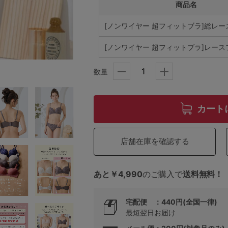
商品名
[ノンワイヤー 超フィットブラ]総レー
5
[ノンワイヤー 超フィットブラ]レー
0
数量
0
C85
0
D85
カート
0
E85
店舗在庫を確認する
0
あと￥4,990
のご購入で
送料無料！
宅配便 ：440円(全国一律)
最短翌日お届け