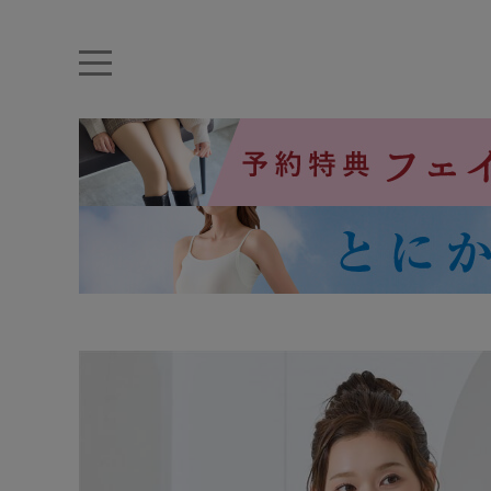
キーワード・品番から探す
ナイトブラ
ノンワイヤー
特盛ブラ
チューブトップ
折り畳
キャミソール
ルームウェア
育乳ブラ
アームカバー
カテゴリから探す
レッグウェア
下着