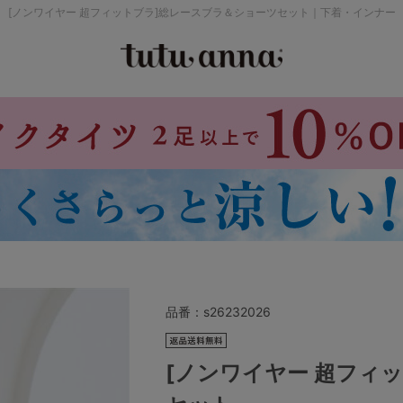
[ノンワイヤー 超フィットブラ]総レースブラ＆ショーツセット｜下着・インナー
検索を閉じる
価格帯から探す
～999円
み
パジャマ
ストッキング
2,000～2,999円
4,000円～
品番：
s26232026
セールアイテムから探す
[ノンワイヤー 超フィ
セールアイテム