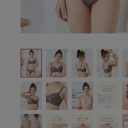
サイズからブラを探す
A60
A65
A70
A7
B65
B70
B75
B8
C65
C70
C75
C8
D65
D70
D75
D8
E65
E70
E75
E8
F65
F70
F75
F8
G65
G70
G75
H70
H75