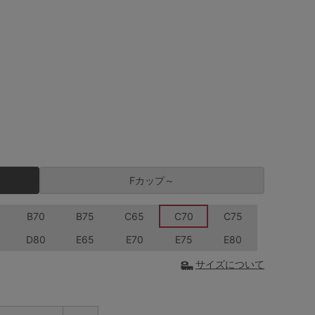
Fカップ～
B70
B75
C65
C70
C75
D80
E65
E70
E75
E80
サイズについて