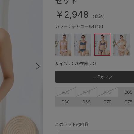
セット
￥2,948
（税込）
その他から探す
カラー：チャコール(148)
お気に入り
新着アイテム
サイズ：C70
在庫：○
ランキング
～Eカップ
A65
A70
A75
B65
高評価レビューアイテム
C80
D65
D70
D75
WEB限定アイテム
このセットの内容
特集ページ