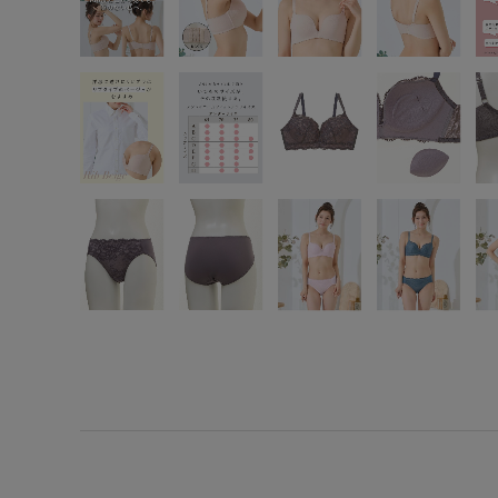
SS
S
M
L
LL
3L
S-AB
S-CD
S-EF
M-AB
M-CD
M-EF
L-AB
L-CD
L-EF
LL-EF