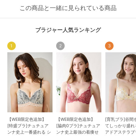
この商品と一緒に見られている商品
ブラジャー人気ランキング
1
2
3
【WEB限定色追加】
【WEB限定色追加】
[育乳ブラ]谷間
[特盛ブラ]チュチュア
[脇肉0ブラ]チュチュア
てしっかり盛れ
ンナ史上一番盛れる シ
ンナ史上最強の着痩せ
アドアステラブ