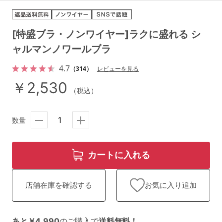
ランキング
高評価レビューアイテム
[特盛ブラ・ノンワイヤー]ラクに盛れる シ
ャルマンノワールブラ
WEB限定アイテム
4.7
（314）
レビューを見る
特集ページ
￥2,530
（税込）
検索を閉じる
数量
カートに入れる
お気に入り追加
店舗在庫を確認する
あと￥4,990
のご購入で
送料無料！