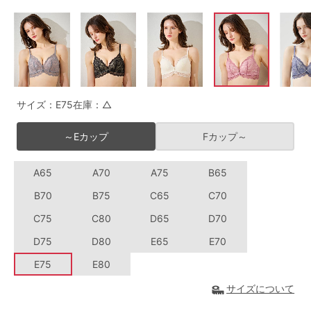
G65
G70
G75
～999円
1,000～1,999円
H70
H75
2,000～2,999円
3,000～3,999円
SS
S
M
L
LL
3L
4,000円～
3足￥1,188靴下
サイズ：E75
在庫：△
S-AB
S-CD
S-EF
セールアイテムから探す
～Eカップ
Fカップ～
M-AB
M-CD
M-EF
セールアイテム
A65
A70
A75
B65
L-AB
L-CD
L-EF
B70
B75
C65
C70
その他から探す
LL-EF
C75
C80
D65
D70
お気に入り
D75
D80
E65
E70
サイズの表示を閉じる
E75
E80
新着アイテム
サイズについて