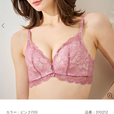
マタニティ
ギフトラッピング
SALE
サイズからブラを探す
A60
A65
A70
A75
B65
B70
B75
B80
C65
C70
C75
C80
C85
D65
D70
D75
D80
D85
すべてのサイズを表示する
E65
E70
E75
E80
E85
F65
F70
F75
F80
価格帯から探す
カラー：ピンク(10)
品番：
310212