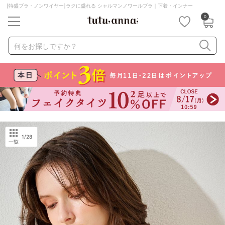
[特盛ブラ・ノンワイヤー]ラクに盛れる シャルマンノワールブラ｜下着・インナー
0
キーワード・品番から探す
検索を閉じる
何をお探しですか？
ナイトブラ
ノンワイヤー
特盛ブラ
チューブトップ
折り畳み
パジャマ
ストッキング
キャミソール
ルームウェア
育乳ブラ
アームカバー
1
/28
一覧
カテゴリから探す
レッグウェア
下着
ルームウェア
ライフスタイル
メンズ
キッズ