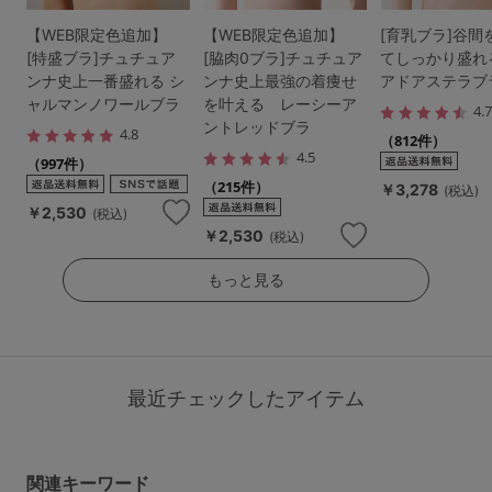
【WEB限定色追加】
【WEB限定色追加】
[育乳ブラ]谷間
[特盛ブラ]チュチュア
[脇肉0ブラ]チュチュア
てしっかり盛れ
ンナ史上一番盛れる シ
ンナ史上最強の着痩せ
アドアステラブ
ャルマンノワールブラ
を叶える レーシーア
4.
ントレッドブラ
4.8
（812件）
4.5
（997件）
（215件）
￥3,278
(税込)
￥2,530
(税込)
￥2,530
(税込)
もっと見る
最近チェックしたアイテム
関連キーワード