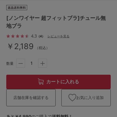
ランキング
高評価レビューアイテム
[ノンワイヤー 超フィットブラ]チュール無
地ブラ
WEB限定アイテム
4.3
（4）
レビューを見る
特集ページ
￥2,189
（税込）
検索を閉じる
数量
カートに入れる
お気に入り追加
店舗在庫を確認する
あと￥4,990
のご購入で
送料無料！