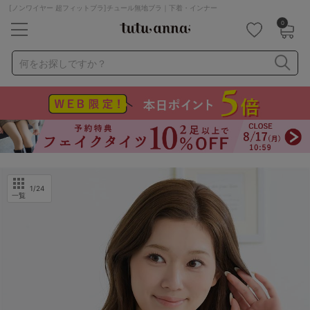
[ノンワイヤー 超フィットブラ]チュール無地ブラ｜下着・インナー
0
キーワード・品番から探す
検索を閉じる
何をお探しですか？
ナイトブラ
ノンワイヤー
特盛ブラ
チューブトップ
折り畳み
パジャマ
ストッキング
キャミソール
ルームウェア
育乳ブラ
アームカバー
1
/24
一覧
カテゴリから探す
レッグウェア
下着
ルームウェア
ライフスタイル
メンズ
キッズ