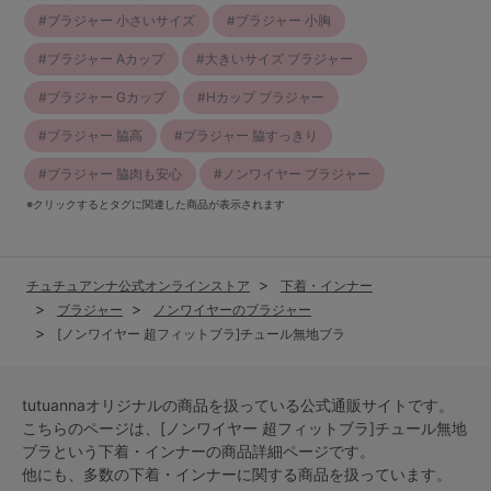
ブラジャー 小さいサイズ
ブラジャー 小胸
ブラジャー Aカップ
大きいサイズ ブラジャー
ブラジャー Gカップ
Hカップ ブラジャー
ブラジャー 脇高
ブラジャー 脇すっきり
ブラジャー 脇肉も安心
ノンワイヤー ブラジャー
※クリックするとタグに関連した商品が表示されます
チュチュアンナ公式オンラインストア
下着・インナー
ブラジャー
ノンワイヤーのブラジャー
[ノンワイヤー 超フィットブラ]チュール無地ブラ
tutuannaオリジナルの商品を扱っている公式通販サイトです。
こちらのページは、[ノンワイヤー 超フィットブラ]チュール無地
ブラという
下着・インナー
の商品詳細ページです。
他にも、多数の
下着・インナー
に関する商品を扱っています。