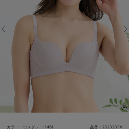
マタニティ
ギフトラッピング
SALE
サイズからブラを探す
A60
A65
A70
A75
B65
B70
B75
B80
C65
C70
C75
C80
C85
D65
D70
D75
D80
D85
すべてのサイズを表示する
E65
E70
E75
E80
E85
F65
F70
F75
F80
価格帯から探す
カラー：ウスグレー(146)
品番：
26232034