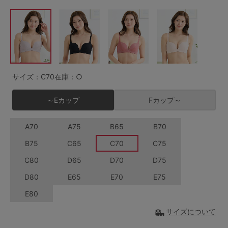
G65
G70
G75
～999円
1,000～1,999円
H70
H75
2,000～2,999円
3,000～3,999円
SS
S
M
L
LL
3L
4,000円～
3足￥1,188靴下
サイズ：C70
在庫：○
S-AB
S-CD
S-EF
セールアイテムから探す
～Eカップ
Fカップ～
M-AB
M-CD
M-EF
セールアイテム
A70
A75
B65
B70
L-AB
L-CD
L-EF
B75
C65
C70
C75
その他から探す
LL-EF
C80
D65
D70
D75
お気に入り
D80
E65
E70
E75
サイズの表示を閉じる
E80
新着アイテム
サイズについて