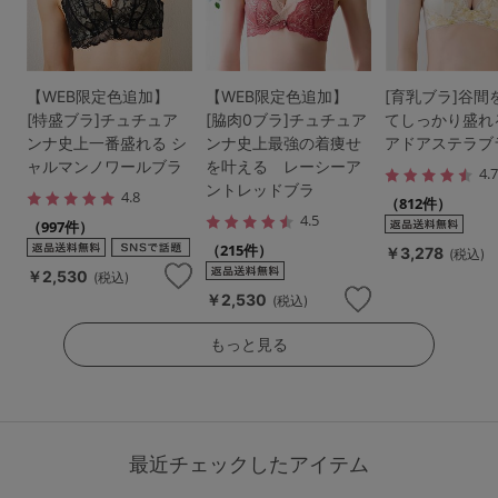
【WEB限定色追加】
【WEB限定色追加】
[育乳ブラ]谷間
[特盛ブラ]チュチュア
[脇肉0ブラ]チュチュア
てしっかり盛れ
ンナ史上一番盛れる シ
ンナ史上最強の着痩せ
アドアステラブ
ャルマンノワールブラ
を叶える レーシーア
4.
ントレッドブラ
4.8
（812件）
4.5
（997件）
（215件）
￥3,278
(税込)
￥2,530
(税込)
￥2,530
(税込)
もっと見る
最近チェックしたアイテム