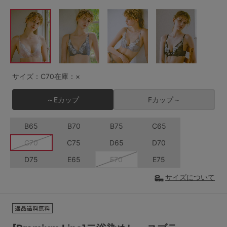
G65
G70
G75
～999円
1,000～1,999円
H70
H75
2,000～2,999円
3,000～3,999円
SS
S
M
L
LL
3L
4,000円～
3足￥1,188靴下
サイズ：C70
在庫：×
S-AB
S-CD
S-EF
セールアイテムから探す
～Eカップ
Fカップ～
M-AB
M-CD
M-EF
セールアイテム
B65
B70
B75
C65
L-AB
L-CD
L-EF
C70
C75
D65
D70
その他から探す
LL-EF
D75
E65
E70
E75
お気に入り
サイズについて
サイズの表示を閉じる
新着アイテム