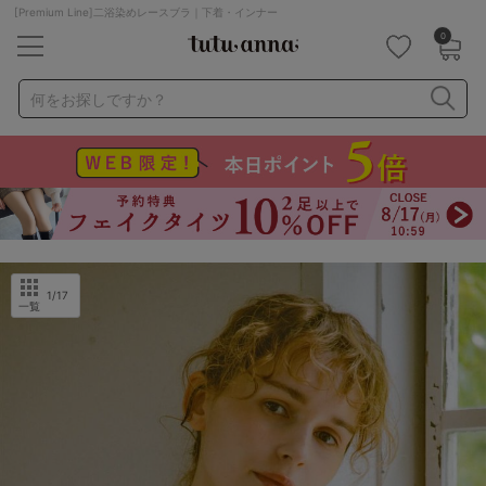
[Premium Line]二浴染めレースブラ｜下着・インナー
0
キーワード・品番から探す
検索を閉じる
何をお探しですか？
ナイトブラ
ノンワイヤー
特盛ブラ
チューブトップ
折り畳み
パジャマ
ストッキング
キャミソール
ルームウェア
育乳ブラ
アームカバー
1
/17
一覧
カテゴリから探す
レッグウェア
下着
ルームウェア
ライフスタイル
メンズ
キッズ