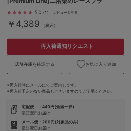
[Premium Line]二浴染めレースブラ
ランキング
5.0
（1）
レビューを見る
高評価レビューアイテム
￥4,389
（税込）
WEB限定アイテム
特集ページ
再入荷通知リクエスト
お気に入り追加
店舗在庫を確認する
検索を閉じる
※再入荷時にメールにてご案内します。
※再入荷予定のない商品もございますのでご了承ください。
宅配便 ：440円(全国一律)
最短翌日お届け
メール便：200円(対象品のみ)
最短翌日お届け