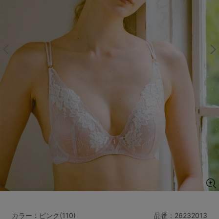
マタニティ
ギフトラッピング
SALE
サイズからブラを探す
A60
A65
A70
A75
B65
B70
B75
B80
C65
C70
C75
C80
C85
D65
D70
D75
D80
D85
すべてのサイズを表示する
E65
E70
E75
E80
E85
F65
F70
F75
F80
価格帯から探す
カラー：ピンク(110)
品番：
26232013