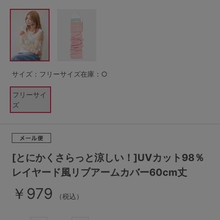
G65
G70
G75
～999円
1,000～1,999円
H70
H75
2,000～2,999円
3,000～3,999円
SS
S
M
L
LL
3L
4,000円～
3足￥1,188靴下
サイズ：フリーサイズ
在庫：○
S-AB
S-CD
S-EF
セールアイテムから探す
フリーサイ
ズ
M-AB
M-CD
M-EF
セールアイテム
L-AB
L-CD
L-EF
その他から探す
LL-EF
[とにかくさらっと涼しい！]UVカット98％
お気に入り
レイヤード風リブアームカバー60cm丈
サイズの表示を閉じる
￥979
新着アイテム
（税込）