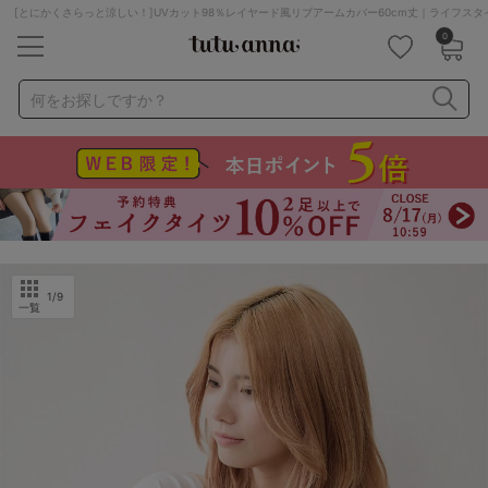
[とにかくさらっと涼しい！]UVカット98％レイヤード風リブアームカバー60cm丈｜ライフスタ
0
キーワード・品番から探す
検索を閉じる
何をお探しですか？
ナイトブラ
ノンワイヤー
特盛ブラ
チューブトップ
折り畳み
パジャマ
ストッキング
キャミソール
ルームウェア
育乳ブラ
アームカバー
1
/9
一覧
カテゴリから探す
レッグウェア
下着
ルームウェア
ライフスタイル
メンズ
キッズ