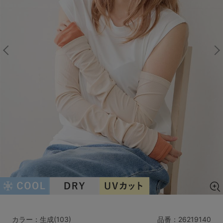
マタニティ
ギフトラッピング
SALE
サイズからブラを探す
A60
A65
A70
A75
B65
B70
B75
B80
C65
C70
C75
C80
C85
D65
D70
D75
D80
D85
すべてのサイズを表示する
E65
E70
E75
E80
E85
F65
F70
F75
F80
価格帯から探す
カラー：生成(103)
品番：
26219140